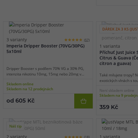
podobě toho nejchutně
ovoce.
Klasické příchutě
DÁREK ZA 3 KS (JUST
Koncentrovaná aromata pro pokročilé
3 varianty
(57)
Klasická koncentrovaná aromata
nabízejí maximální flexibilitu p
Imperia Dripper Booster (70VG/30PG)
1 varianta
5x10ml
experimentovat s různými poměry, kombinovat více příchutí a vyt
Příchuť Just Juice
Citrus & Guava (Č
recepty. Tyto aromata vyžadují základní znalost poměrů míchání, 
citron a guava)
delší čas na dozrání.
Dripper Booster s podílem 70% VG a 30% PG,
intenzita nikotinu 10mg, 15mg nebo 20mg v
Také milujete tropy? 
balení 5x10ml. Neochucená báze s obsahem
exotických vlnách s to
Skladem online
nikotinu, která je vhodná pro domácí výrobu e-
Příchuť v sobě snoubí 
Míchání více příchutí dohromady
Skladem na 12 prodejnách
Není skladem online
liquidů. Booster stačí smíchat s klasickou
originální chuť zralé
Skladem na 9 prodej
beznikotinovou bází, díky čemuž dosáhnete
tropické guavy. Obě sl
Kombinování různých příchutí vám otevírá široké možnosti exper
od 605 Kč
požadované koncentrace výsledného e-liquidu.
a výsledný efekt je zk
359 Kč
Oblíbené kombinace zahrnují ovocné směsi s chladivými prvky, a
Příchuť si zamilujete 
lahvičky.
vanilkovým luskem nebo tabák s mentolem. Můžete začít s těmi
kombinacemi a postupně přidávat.
Náš tip
2 varianty
1 varianta
(18)