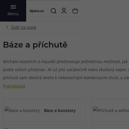
VYHLEDAT
Menu
Báze a příchutě
Míchání vlastních e-liquidů představuje jedinečnou možnost, jak s
podle vašich představ. Ať už jste začátečník nebo zkušený vaper, 
příchutí vám otevírá dveře k nekonečným kombinacím chutí, a z
ušetřit značné prostředky oproti hotovým e-liquidům. Díky mod
Pokračovat
Vape příchutím je navíc míchání jednodušší než kdy dříve.
Báze a boostery
Co jsou báze a příchutě pro e-cigarety