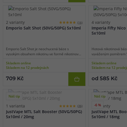
elektronické cigarety a přímý potah do plic (DL). Vysoký obsah VG 
bohatou páru a jemnější hit do krku, což je ideální pro sub-ohmo
2 varianty
4 varianty
(16)
Emporio Salt Shot (50VG/50PG) 5x10ml
Imperia Fifty Nico
Speciální báze (100VG) - pro cloud chasing
5x10ml
Báze s poměrem 100VG/0PG
představují specializovanou variantu p
Emporio Salt Shot je neochucená báze s
Hotová nikotinová báze
chtějí užít maximální produkci páry. Je vyžadováno vysoce výkonn
vysokým obsahem nikotinu ve formě nikotinové
vyváženým poměrem 5
nízkým odporem.
soli, která je vhodná pro domácí výrobu e-
vhodná pro většinu e-c
Skladem online
Skladem online
liquidů. Bázi stačí smíchat se samotnou příchutí
stylem pusa-plíce (MTL
Skladem na 12 prodejnách
Skladem na 12 prode
a začít používat jako hotový e-liquid.
s libovonou příchutí, p
bází.
Shake and Vape příchutě - rychlé řešen
709 Kč
od 585 Kč
každého
Náš tip
Náš tip
Jak fungují Shake and Vape příchutě
-6 %
1 varianta
2 varianty
(36)
JustVape MTL Salt Booster (50VG/50PG)
JustVape MTL Boo
Shake and Vape příchutě
výrazně zjednodušily domácí míchání e-
5x10ml / 20mg
5x10ml / 18mg
o předem odměřená, koncentrovaná aromata v praktických lahvič