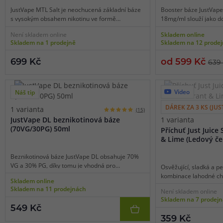
stačí dolít bázi, případně nikotinový booster, protřepat a můžete
JustVape MTL Salt je neochucená základní báze
Booster báze JustVap
s vysokým obsahem nikotinu ve formě
18mg/ml slouží jako d
Mezi nejoblíbenější značky patří
Just Juice
nebo
Riot Squad
, přič
nikotinové soli, která je vhodná pro domácí
báze k namíchání pře
Není skladem online
Skladem online
ze stovek příchutí.
výrobu e-liquidů. Bázi stačí smíchat se
koncentrace. Poměr lá
Skladem na 1 prodejně
Skladem na 12 prode
samotnou příchutí a začít používat jako hotový
díky tomu lze bázi pou
e-liquid.
elektronických cigare
699 Kč
od 599 Kč
639
stylem pusa-plíce (MTL
Výhody oproti klasickému míchání
Shake and Vape příchutě nevyžadují žádné zrání a jsou okamžitě 
Video
Náš tip
Minimalizují riziko chyb při dávkování a jsou ideální pro začátečn
DÁREK ZA 3 KS (JUST
1 varianta
(15)
oproti hotovým náplním i finančně úspornější.
JustVape DL beznikotinová báze
1 varianta
(70VG/30PG) 50ml
Příchuť Just Juice
& Lime (Ledový če
Návod na přípravu Shake and Vape příchutě kr
Beznikotinová báze JustVape DL obsahuje 70%
Opatrně otevřete lahvičku s koncentrovanou příchutí.
VG a 30% PG, díky tomu je vhodná pro
Osvěžující, sladká a p
výkonné e-cigarety používané pro přímý potah
kombinace lahodné chu
Lahvičku dolijte beznikotinovou bází nebo nikotinovým boo
Skladem online
do plic (DL vaping). Bázi lze smíchat s libovolnou
smíchaného s osvěžují
Skladem na 11 prodejnách
Uzavřete lahvičku a důkladně ji protřepejte po dobu alesp
Není skladem online
příchutí a nikotinovými boostery či salt boostery.
hebkým mátovým pohla
Skladem na 7 prodej
chuťové pohárky pěkně
Poté nechte chvíli odstát a můžete ihned vapovat.
549 Kč
na bohatou ovocitou ch
359 Kč
tónů s dechberoucími 