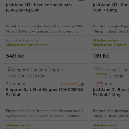
JustVape MTL beznikotinová báze
JustVape MTL Boo
Zrání e-liquidů - nesmírně důležitá součást
(50VG/50PG) 50ml
10ml / 18mg
Zrání umožňuje složkám e-liquidu se správně promísit a rozvinou
Výrobci obecně doporučují nechat namíchané příchutě 2 až 3 týd
Beznikotinová báze JustVape MTL obsahuje 50%
Booster báze JustVap
VG a 50% PG, díky tomu je vhodná do všech
18mg/ml slouží jako d
zvýraznění chuti všech použitých surovin.
elektronických cigaret pro běžné kouření stylem
báze k namíchání pře
Není skladem online
Skladem online
pusa-plíce (MTL vaping). Bázi lze smíchat s
koncentrace. Poměr lá
Skladem na 2 prodejnách
Skladem na 12 prode
libovolnou příchutí a nikotinovými boostery či
díky tomu lze bázi pou
salt boostery.
elektronických cigare
Praktický návod na míchání e-liquidů
549 Kč
139 Kč
stylem pusa-plíce (MTL
Potřebné vybavení a pomůcky
Náš tip
-6 %
Pro úspěšné míchání budete potřebovat tyto pomůcky:
prázdné l
2 varianty
2 varianty
(20)
Emporio Salt Shot Dripper (70VG/30PG)
JustVape DL Boost
jednorázové pipety nebo stříkačky, případně štítky pro označení
5x10ml
5x10ml / 18mg
rukavice. Všechno potřebné vybavení najdete v naší sekci
Přísluš
Emporio Salt Shot Dripper je neochucená báze s
Booster báze JustVape
Míchání z klasických příchutí
vysokým obsahem nikotinu ve formě nikotinové
18mg/ml slouží jako d
soli, která je vhodná pro domácí výrobu e-
báze k namíchání pře
Skladem online
Skladem online
liquidů. Bázi stačí smíchat se samotnou příchutí
koncentrace. Poměr lá
U klasických příchutí je zapotřebí zjistit doporučené dávkování, k