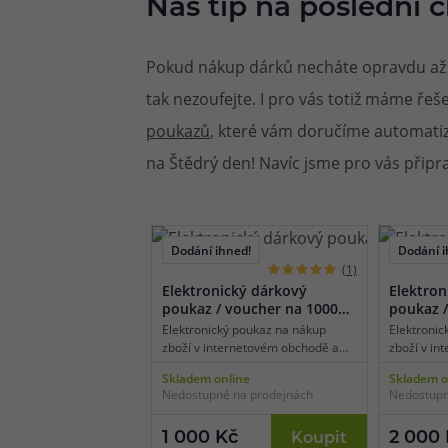
Náš tip na poslední c
Pokud nákup dárků necháte opravdu až n
tak nezoufejte. I pro vás totiž máme řeše
poukazů
, které vám doručíme automat
na Štědrý den! Navíc jsme pro vás připra
Dodání ihned!
Dodání i
(1)
Elektronický dárkový
Elektron
poukaz / voucher na 1000
poukaz /
Kč
Kč
Elektronický poukaz na nákup
Elektronic
zboží v internetovém obchodě a
zboží v in
kamenných prodejnách eJuice.cz v
kamenných
Skladem online
Skladem o
hodnotě 1000 Kč. Poukazem je
hodnotě 2
Nedostupné na prodejnách
Nedostupn
možné uhradit nákup jakéhokoliv
možné uhr
zboží z naší nabídky a to formou
zboží z na
zadání kódu do nákupního košíku
zadání kó
1 000 Kč
2 000
Koupit