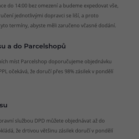
ince do 14:00 bez omezení a budeme expedovat vše,
čení jednotlivými dopravci se liší, a proto
yto termíny, abyste měli zaručeno včasné dodání.
su a do Parcelshopů
ejních míst Parcelshop doporučujeme objednávku
 PPL očekává, že doručí přes 98% zásilek v pondělí
esu
epravní službou DPD můžete objednávat až do
ládá, že drtivou většinu zásilek doručí v pondělí