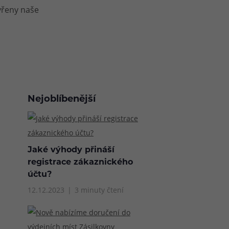
vřeny naše
Nejoblíbenější
Jaké výhody přináší
registrace zákaznického
účtu?
12.12.2023
3 minuty čtení