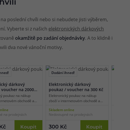
hvíli
a poslední chvíli nebo si nebudete jisti výběrem,
ní. Vyberte si z našich
elektronických dárkových
izovaně
okamžitě po zadání objednávky
. A to klidně i
vili dva nové vánoční motivy.
hned!
Dodání ihned!
Dodání 
ický dárkový
Elektronický dárkový
Elektro
 voucher na 2000
poukaz / voucher na 300 Kč
poukaz 
ký poukaz na nákup
Elektronický poukaz na nákup
Elektroni
ternetovém obchodě a
zboží v internetovém obchodě a
zboží v 
 prodejnách eJuice.cz v
kamenných prodejnách eJuice.cz v
kamennýc
nline
Skladem online
Skladem 
000 Kč. Poukazem je
hodnotě 300 Kč. Poukazem je
hodnotě 
é na prodejnách
Nedostupné na prodejnách
Nedostup
adit nákup jakéhokoliv
možné uhradit nákup jakéhokoliv
možné uh
ší nabídky a to formou
zboží z naší nabídky a to formou
zboží z n
du do nákupního košíku
zadání kódu do nákupního košíku
zadání k
 Kč
300 Kč
500 K
Koupit
Koupit