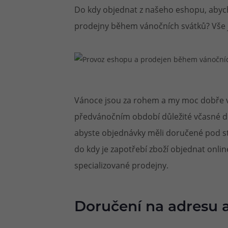
Do kdy objednat z našeho eshopu, abych
Článek:
Vybíráme e-liquid, aneb co potřebujete 
Článek:
prodejny během vánočních svátků? Vše j
Vybíráte první e-cigaretu? Poradíme vá
Článek:
Jak namíchat vlastní e-liquid? Je to snad
Vánoce jsou za rohem a my moc dobře ví
předvánočním období důležité včasné d
abyste objednávky měli doručené pod st
do kdy je zapotřebí zboží objednat onli
specializované prodejny.
Doručení na adresu a