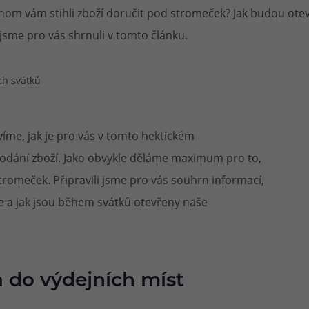
om vám stihli zboží doručit pod stromeček? Jak budou ote
při nákupu vědět
sme pro vás shrnuli v tomto článku.
m, podle čeho se rozhodnout
nější, než si myslíte
me, jak je pro vás v tomto hektickém
odání zboží. Jako obvykle děláme maximum pro to,
romeček. Připravili jsme pro vás souhrn informací,
ne a jak jsou během svátků otevřeny naše
 do výdejních míst