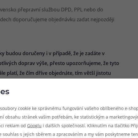
lovensko přepravní službou DPD, PPL nebo do
padech doporučujeme objednávku zadat nejpozději
y budou doručeny i v případě, že je zadáte v
tlivých doprav výše, přesto upozorňujeme, že tyto
ále platí, že čím dříve objednáte, tím větší jistotu
es
ch prodejnách
soubory cookie ke správnému fungování vašeho oblíbeného e-shop
ní obsahu stránek vašim potřebám, ke statistickým a marketingov
aci reklam od
Googlu
i dalších společností. Kliknutím na tlačítko Př
ich prodejen, pak máte částečně vyhráno. V případě,
e souhlas s jejich sběrem a zpracováním a my vám poskytneme ten
ané prodejně skladem
(dostupnost zboží na