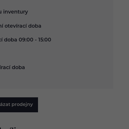
u inventury
dní otevírací doba
cí doba 09:00 - 15:00
írací doba
ázat prodejny