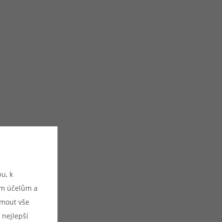
u, k
ým účelům a
ijmout vše
 nejlepší