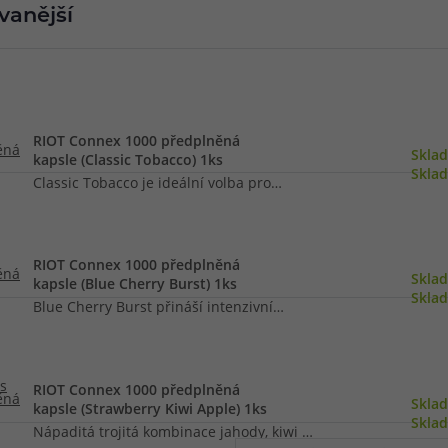
vanější
při nákupu vědět
m, podle čeho se rozhodnout
nější, než si myslíte
RIOT Connex 1000 předplněná
Skla
kapsle (Classic Tobacco) 1ks
Skla
Classic Tobacco je ideální volba pro
milovníky tradičních tabákových tónů.
Jemně dřevitý, hladký a lehce nasládlý
RIOT Connex 1000 předplněná
charakter připomíná klasický tabák v jeho
Skla
kapsle (Blue Cherry Burst) 1ks
nejčistší podobě. Příchuť je vyvážená,
Skla
Blue Cherry Burst přináší intenzivní
nenápadná a elegantní – bez přidaných
ovocnou nálož, která začíná sladkým
sladkostí nebo aromat, která by odváděla
nádechem borůvek a postupně přechází
pozornost. Skvělá volba pro přechod od
RIOT Connex 1000 předplněná
do svěžích třešní s lehce chladivým
Skla
klasických cigaret nebo pro každého, kdo
kapsle (Strawberry Kiwi Apple) 1ks
tónem. Každý potah připomíná šťavnatý
Skla
Nápaditá trojitá kombinace jahody, kiwi a
preferuje autentický tabákový zážitek.
bonbon, který zaplní vaše ústa omamnou