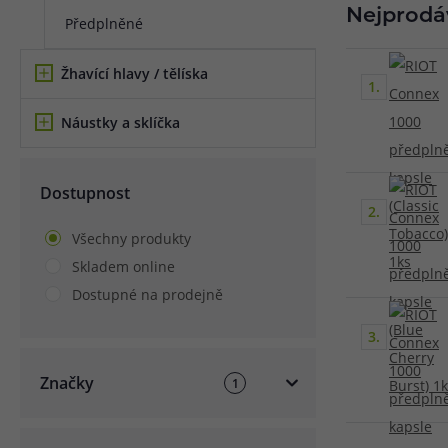
Nejprodá
Předplněné
Článek:
Vybíráme e-liquid, aneb co potřebujete 
Článek:
Vybíráte první e-cigaretu? Poradíme vá
Článek:
Jak namíchat vlastní e-liquid? Je to snad
Žhavící hlavy / tělíska
1.
Náustky a sklíčka
Dostupnost
2.
Všechny produkty
Skladem online
Dostupné na prodejně
3.
Značky
1