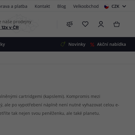
rava a platba
Kontakt
Blog
Velkoobchod
CZK
EUR
e naše prodejny
 12x v ČR
čky
Novinky
Akční nabídka
e
i-Ohm
illa
 Alpha
4
G5
 S&V
edplněnými cartridgemi (kapslemi). Kompromis mezi
ný, ale po vypotřebení náplně není nutné vyhazovat celou e-
 V2
00 Pro
tříte tak nejen svou peněženku, ale také planetu.
Mini
S&V
220
 3v1
45
Zobrazit produkty
Zobrazit produkty
Zobrazit produkty
Zobrazit produkty
Zobrazit produkty
Zobrazit produkty