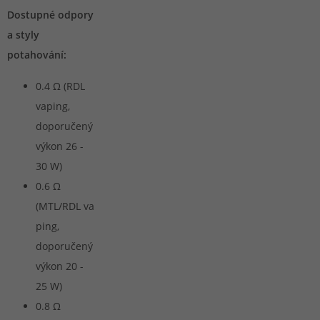
Dostupné odpory
a styly
potahování:
0.4 Ω (RDL
vaping,
doporučený
výkon 26 -
30 W)
0.6 Ω
(MTL/RDL va
ping,
doporučený
výkon 20 -
25 W)
0.8 Ω