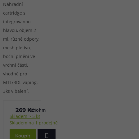
Náhradní
cartridge s
integrovanou
hlavou, objem 2
ml, různé odpory,
mesh pletivo,
boční plnění ve
vrchní části,
vhodné pro
MTL/RDL vaping,
3ks v balení.
0,4ohm
269 Kč
Skladem > 5 ks
Skladem na 1 prodejně
Koupit