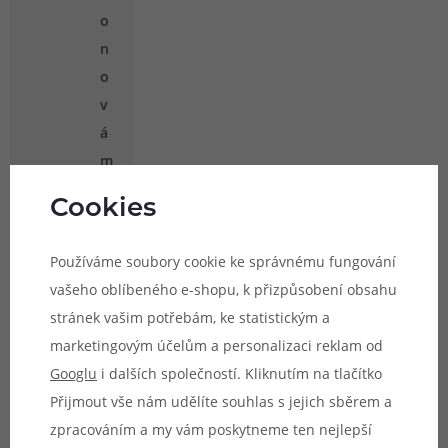
o
n
o
v
á
m
e
Cookies
m
b
Používáme soubory cookie ke správnému fungování
r
vašeho oblíbeného e-shopu, k přizpůsobení obsahu
á
stránek vašim potřebám, ke statistickým a
n
marketingovým účelům a personalizaci reklam od
a
Googlu
i dalších společností. Kliknutím na tlačítko
,
Přijmout vše nám udělíte souhlas s jejich sběrem a
k
zpracováním a my vám poskytneme ten nejlepší
t