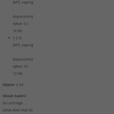
(MTL vaping
,
doporučený
výkon 12 -
16 W)
1.2 Ω
(MTL vaping
,
doporučený
výkon 10 -
12 W)
Objem:
2 ml
Obsah balení:
3x cartridge
OXVA Xlim Pod V3