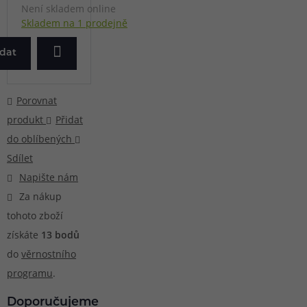
Není skladem online
Skladem na 1 prodejně
ídat
Porovnat
produkt
Přidat
do oblíbených
Sdílet
Napište nám
Za nákup
tohoto zboží
získáte
13
bodů
do
věrnostního
programu
.
Doporučujeme