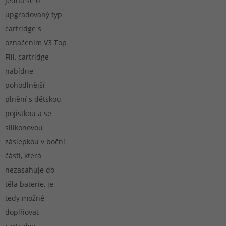
Jedná se o
jedinečném
podobě
dokáže
celku.
přidané
vykouzl
upgradovaný typ
koolady
úsměv
cartridge s
pro co
na tvář
nejvýraznější
za
označením V3 Top
efekt.
jakékol
Fill, cartridge
Tohle
situace
je
nabídne
genialita.
pohodlnější
plnění s dětskou
pojistkou a se
silikonovou
záslepkou v boční
části, která
nezasahuje do
těla baterie, je
tedy možné
doplňovat