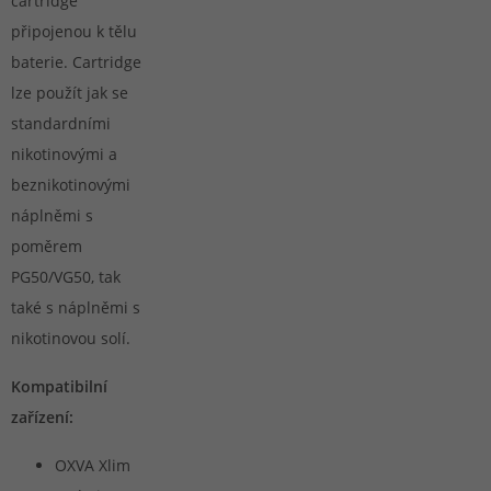
cartridge
připojenou k tělu
baterie. Cartridge
lze použít jak se
standardními
nikotinovými a
beznikotinovými
náplněmi s
poměrem
PG50/VG50, tak
také s náplněmi s
nikotinovou solí.
Kompatibilní
zařízení:
OXVA Xlim