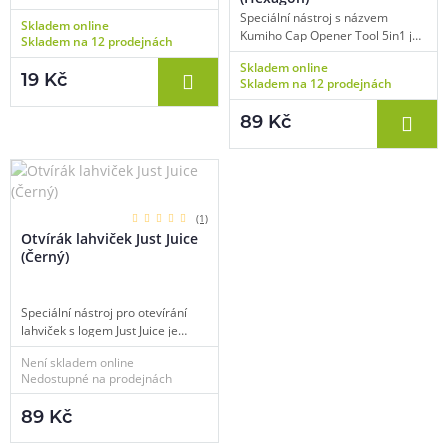
pro přípravu vlastních e-liquidů,
Speciální nástroj s názvem
Skladem online
ředění bází a další přelévání
Kumiho Cap Opener Tool 5in1 je
Skladem na 12 prodejnách
složek pro vapování,
neocenitelnou pomůckou
transparentní provedení, balení 1
Skladem online
každého vapera a slouží pro
19 Kč
Skladem na 12 prodejnách
ks.
pohodlné a rychlé otevírání
lahviček, resp. snadné odejmutí
89 Kč
kapátky například při míchání
vlastních náplní. Využijete ho
zejména u shake & vape příchutí,
kde ve většině případů lze bez
dalších nástrojů jen stěží kapátko
sejmout. Typ Hexagon, balení 1
(1)
ks.
Otvírák lahviček Just Juice
(Černý)
Speciální nástroj pro otevírání
lahviček s logem Just Juice je
neocenitelnou pomůckou
Není skladem online
každého vapera a slouží pro
Nedostupné na prodejnách
pohodlné a rychlé otevírání
lahviček, resp. snadné odejmutí
89 Kč
kapátka například při míchání
vlastních náplní. Využijete ho