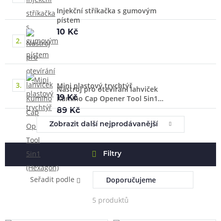
Injekční stříkačka s gumovým
pístem
10 Kč
2.
3.
Mini plastový trychtýř
Nástroj pro otevírání lahviček
Kumiho Cap Opener Tool 5in1
19 Kč
(Hexagon)
89 Kč
Zobrazit další nejprodávanější
Filtry
Seřadit podle
5 produktů