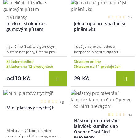
4 varianty
(4)
Injekční stříkačka s
Jehla tupá pro snadnější
gumovým pístem
plnění 5ks
Injekční stříkačka s gumovým
Tupá jehla pro snadné a
pístem bez jehly, určeno pro
bezpečné plnění e-cigaret i
snadné odměření přesného
míchání vlastních náplní.
Skladem online
Skladem online
množství e-liquidu nebo aromatu
Praktický pomocník pro přesné
Skladem na 12 prodejnách
Skladem na 11 prodejnách
a báze, objem 1 ml, 2 ml, 5 ml, 10
dávkování liquidu. Balení
ml, transparentní tělo,
obsahuje 5 ks.
od 10 Kč
29 Kč
multifunkční využití, balení 1 ks.
(1)
Mini plastový trychtýř
(4)
Nástroj pro otevírání
lahviček Kumiho Cap
Mini trychtýř kompaktních
Opener Tool 5in1
rozměrů pro DIY vaping, vhodné
(Hexagon)