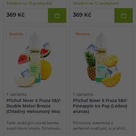
Skladem na 12 prodejnách
Skladem na 12 prodejnách
přítomnost jemné rebarbory. Obě
mandarince doplněné o
tyto složky se nádherně doplňují
intenzivní aroma exotického
369 Kč
369 Kč
a výsledný profil je nejen
svěžího ananasu. Tuhle příchuť
komplexní, ale také mimořádně
dokáží ocenit naprosto všichni
chutný. Je to zkrátka genialita.
milovníci ovocných mixů.
Novinka
Novinka
1 varianta
1 varianta
Příchuť Nixer X Fruza S&V:
Příchuť Nixer X Fruza S&V:
Double Melon Breeze
Pineapple Ice Pop (Ledový
(Chladivý melounový mix)
ananas)
Tahle osvěžující ovocná bomba
Přímočará, autentická a
zatočí všemi smysly. Ochutnejte
perfektně osvěžující, to je příchuť
geniální kombo hned dvou
ledového ananasu. Zamilujte se