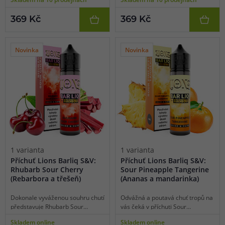
aromatické máty s mentolem.
oblíbené. Zde se však propojují v
Výsledek je naprosto
harmonické souhře chutí, na
369 Kč
369 Kč
dechberoucí, chuť plná svěžesti,
kterou zkrátka nezapomenete.
šťavnatosti, mírné nakyslosti a
Vášnivá marakuja, osvěžující
pořádné porce chladivosti.
pomeranč a tropická guava v
Dokonalé letní osvěžení.
jednom celku, to je opravdová
Novinka
Novinka
lahůdka.
1 varianta
1 varianta
Příchuť Lions Barliq S&V:
Příchuť Lions Barliq S&V:
Rhubarb Sour Cherry
Sour Pineapple Tangerine
(Rebarbora a třešeň)
(Ananas a mandarinka)
Dokonale vyváženou souhru chutí
Odvážná a poutavá chuť tropů na
představuje Rhubarb Sour
vás čeká v příchuti Sour
Cherry. Nakyslost čerstvě
Pineapple Tangerine. Zažijte
Skladem online
Skladem online
natrhaných třešní totiž vyvažuje
osvěžující pocit díky šťavnaté