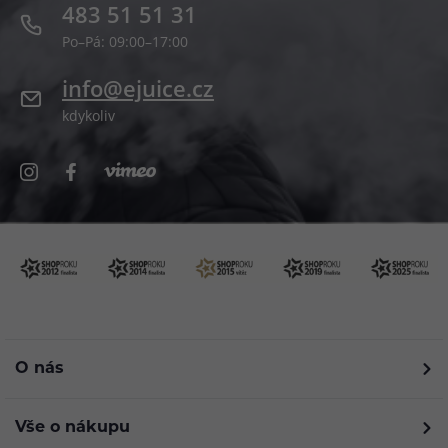
483 51 51 31
Po–Pá: 09:00–17:00
info@ejuice.cz
kdykoliv
O nás
Vše o nákupu