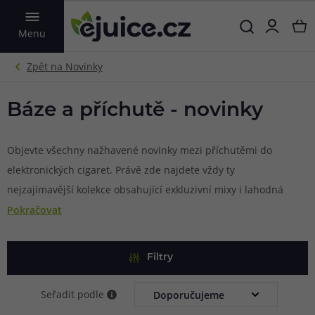
VYHLEDAT
Menu
Báze a příchutě - novinky
Objevte všechny nažhavené novinky mezi příchutěmi do
elektronických cigaret. Právě zde najdete vždy ty
nejzajímavější kolekce obsahující exkluzivní mixy i lahodná
jednosložková aromata pro míchání vlastního e-liquidu.
Pokračovat
Pravidelně na trh uvádíme novinky v
klasických příchutích
i
oblíbených
Shake & Vape
variantách. Neustále tak můžete
Filtry
objevovat nové a nové produkty z rozmanité nabídky
renomovaných českých i zahraničních výrobců, díky čemuž
Seřadit podle
se vám vapování nikdy neomrzí.