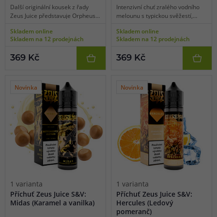
Další originální kousek z řady
Intenzivní chuť zralého vodního
Zeus Juice představuje Orpheus.
melounu s typickou svěžestí,
Jedná se totiž o netradiční
doplněná o ještě intenzivnější
Skladem online
Skladem online
kombinaci sladkých zralých malin
chuť zralých a čerstvě natrhaných
Skladem na 12 prodejnách
Skladem na 12 prodejnách
a tajemné moruše. Zažijte
třešní. Obě dvě složky se krásně
intenzivní bobulovitou chuť a
doplňují a utváří
369 Kč
369 Kč
poznejte dosud nepoznané.
nezapomenutelnou chuť, která
dostala název Neptune.
Novinka
Novinka
1 varianta
1 varianta
Příchuť Zeus Juice S&V:
Příchuť Zeus Juice S&V:
Midas (Karamel a vanilka)
Hercules (Ledový
pomeranč)