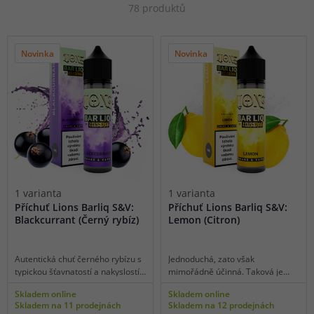
78 produktů
Novinka
Novinka
1 varianta
1 varianta
Příchuť Lions Barliq S&V:
Příchuť Lions Barliq S&V:
Blackcurrant (Černý rybíz)
Lemon (Citron)
Autentická chuť černého rybízu s
Jednoduchá, zato však
typickou šťavnatostí a nakyslostí
mimořádně účinná. Taková je
zaplaví vaše chuťové pohárky
příchuť Lemon. Záplavu
Skladem online
Skladem online
aromatickými tóny tohoto
citrusových chutí ocení všichni
Skladem na 11 prodejnách
Skladem na 12 prodejnách
jedinečného bobulovitého ovoce.
milovníci exotického ovoce a