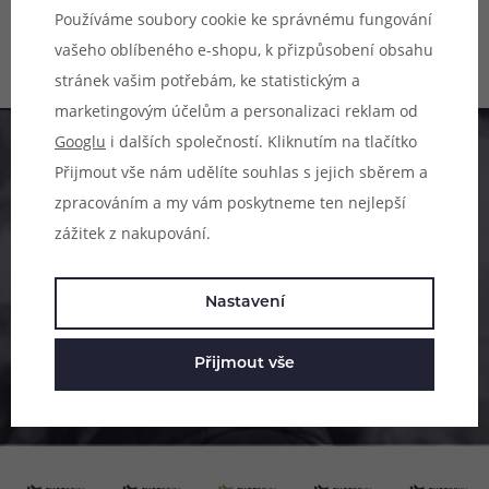
Skladem na 12 prodejnách
požadované koncentrace. Báze
Používáme soubory cookie ke správnému fungování
obsahuje 100% podíl glycerolu
599 Kč
vašeho oblíbeného e-shopu, k přizpůsobení obsahu
639 Kč
(VG), díky tomu je vhodná pro
nízkoodporové e-cigarety
stránek vašim potřebám, ke statistickým a
používané pro extrémní tvorbu
marketingovým účelům a personalizaci reklam od
páry a získání té nejlepší chuti.
Googlu
i dalších společností. Kliknutím na tlačítko
Pomůžeme vám s výběrem
Přijmout vše nám udělíte souhlas s jejich sběrem a
zpracováním a my vám poskytneme ten nejlepší
483 51 51 31
zážitek z nakupování.
Po–Pá: 09:00–17:00
info@ejuice.cz
Nastavení
kdykoliv
Přijmout vše