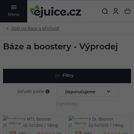
VYHLEDAT
Menu
Báze a boostery - Výprodej
Filtry
Seřadit podle
3 produkty
Náš tip
Náš tip
-6 %
-6 %
2 varianty
2 varianty
(85)
(37)