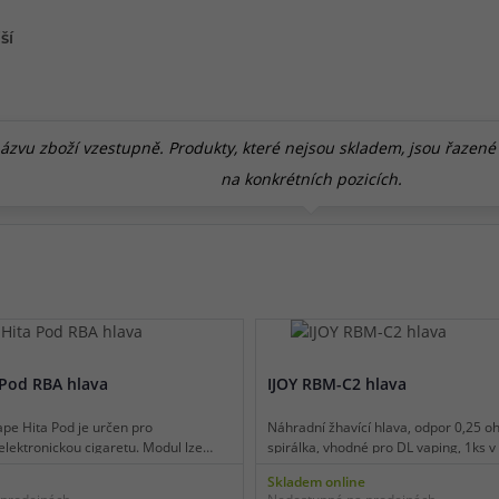
ší
vu zboží vzestupně. Produkty, které nejsou skladem, jsou řazené n
na konkrétních pozicích.
 Pod RBA hlava
IJOY RBM-C2 hlava
pe Hita Pod je určen pro
Náhradní žhavící hlava, odpor 0,25 oh
lektronickou cigaretu. Modul lze
spirálka, vhodné pro DL vaping, 1ks v 
rnativu za tovární žhavící hlavy pro
Skladem online
odel. Základna modulu pojme celkem