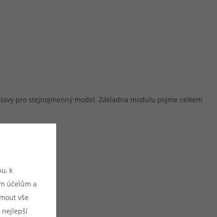
cí hlavy pro stejnojmenný model. Základna modulu pojme celkem
u, k
ým účelům a
ijmout vše
 nejlepší