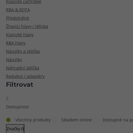
Klasické cartridge
RBA & RDTA
Článek:
Vybíráme e-liquid, aneb co potřebujete 
Článek:
Vybíráte první e-cigaretu? Poradíme vá
Článek:
Jak namíchat vlastní e-liquid? Je to snad
Předplněné
Žhavící hlavy / tělíska
Klasické hlavy
RBA hlavy
Náustky a sklíčka
Náustky
Náhradní sklíčka
Redukce / adaptéry
Filtrovat
Dostupnost
Všechny produkty
Skladem online
Dostupné na p
Značky
0