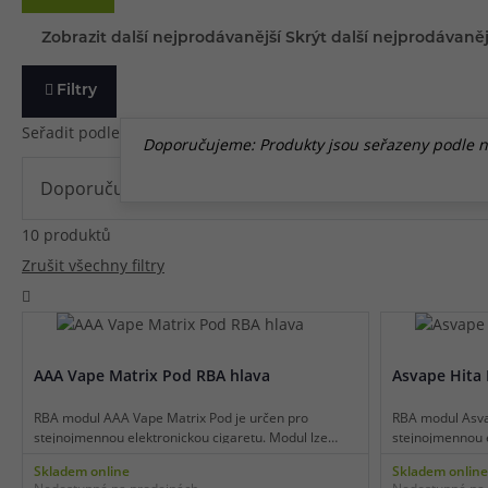
Zobrazit další nejprodávanější
Skrýt další nejprodávaněj
Filtry
Seřadit podle
Doporučujeme: Produkty jsou seřazeny podle náz
10 produktů
Zrušit všechny filtry
AAA Vape Matrix Pod RBA hlava
Asvape Hita
RBA modul AAA Vape Matrix Pod je určen pro
RBA modul Asva
stejnojmennou elektronickou cigaretu. Modul lze
stejnojmennou e
použít jako alternativu za tovární žhavící hlavy pro
použít jako alte
Skladem online
Skladem online
stejnojmenný model. Základna modulu pojme celkem
stejnojmenný m