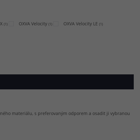
 X
OXVA Velocity
OXVA Velocity LE
(
1
)
(
1
)
(
1
)
olného materiálu, s preferovaným odporem a osadit ji vybranou