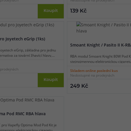
prodejnách
Nedostupné na prodejnách
 Modul je kompatibilní pouze s
ety Asvape Hita Pod Kit.
139 Kč
Koupit
o Joyetech eGrip (1ks)
Smoant Knight / Pasito II K-RB
oyetech eGrip, základna pro jednu
ternativa za tovární žhavící hlavy,
RBA modul Smoant Knight 80W Pod Kit
stejnojmennou elektronickou cigaretu
použít jako alternativu za tovární žhav
prodejnách
Skladem online poslední kus
stejnojmenný model. Základna modu
Nedostupné na prodejnách
jednu spirálku.
Koupit
249 Kč
ima Pod RMC RBA hlava
pro Vapefly Optima Mod Pod Kit je
ojmennou elektronickou cigaretu.