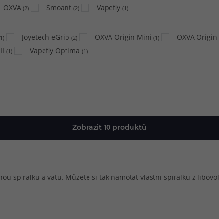
OXVA
Smoant
Vapefly
(
2
)
(
2
)
(
1
)
Joyetech eGrip
OXVA Origin Mini
OXVA Origin
1
)
(
2
)
(
1
)
II
Vapefly Optima
(
1
)
(
1
)
Zobrazit 10 produktů
u spirálku a vatu. Můžete si tak namotat vlastní spirálku z libov