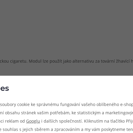
kou cigaretu. Modul lze použít jako alternativu za tovární žhaví
es
soubory cookie ke správnému fungování vašeho oblíbeného e-shop
ní obsahu stránek vašim potřebám, ke statistickým a marketingov
aci reklam od
Googlu
i dalších společností. Kliknutím na tlačítko Př
e souhlas s jejich sběrem a zpracováním a my vám poskytneme ten