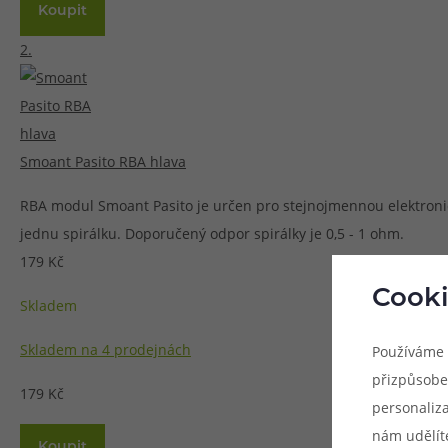
Koupit
2.
Smoant Pasito RBA hlava
RBA modul Smoant Pasito je určen pro stejnojmennou elektronic
jednu spirálku. Doporučený odpor spirálky je 0,5 - 1 ohm.
179 Kč
Cooki
Skladem
Skladem na 4 prodejnách
Používáme 
přizpůsobe
179 Kč
personaliz
nám udělít
Koupit