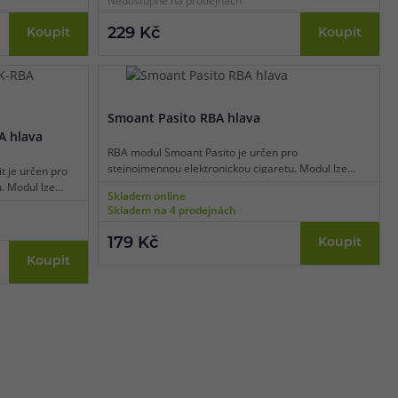
Nedostupné na prodejnách
229 Kč
Koupit
Koupit
Smoant Pasito RBA hlava
A hlava
RBA modul Smoant Pasito je určen pro
stejnojmennou elektronickou cigaretu. Modul lze
 je určen pro
použít jako alternativu za tovární žhavící hlavy pro
. Modul lze
Skladem online
stejnojmenný model. Základna modulu pojme celkem
ící hlavy pro
Skladem na 4 prodejnách
jednu spirálku. Doporučený odpor spirálky je 0,5 - 1
lu pojme celkem
ohm.
179 Kč
Koupit
Koupit