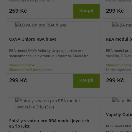
Nedostupné na prodejnách
Nedostupné na 
jednu spirálku. Uvnitř modulu se nachází
jednu spirálku.
předmotaná spirálka s odporem 0,4 ohm. Modul je
modelem e-cigar
259 Kč
299 Kč
Koupit
kompatibilní pouze s modelem e-cigarety AAA Vape
Matrix Pod Kit.
OXVA Unipro RBA hlava
RBA modul pr
RBA modul OXVA Velocity Unipro je určen pro
RBA modul pro J
stejnojmennou elektronickou cigaretu. Modul lze
spirálku, DIY al
použít jako alternativu za tovární žhavící hlavy pro
balení 1ks.
Skladem online
Skladem online
stejnojmenný model. Základna modulu pojme celkem
Skladem na 9 prodejnách
Nedostupné na 
jednu spirálku. Součástí balení je také základna pro
regulaci airflow, díky tomu můžete RBA modul
299 Kč
299 Kč
Koupit
využívat jak na MTL (klasické šlukování), tak také na
DL (přímé potahování).
Vapefly Opt
Spirály s vatou pro RBA modul Joyetech
eGrip (5ks)
RBA modul RMC 
určen pro stejn