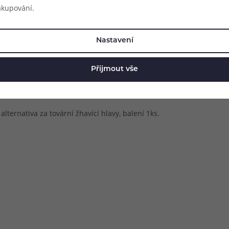
akupování.
Nastavení
Přijmout vše
lternativa za tovární žhavící hlavy, balení 1ks.