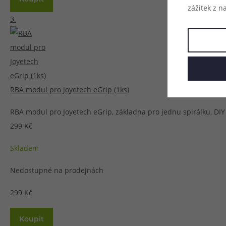
zážitek z n
3.
RBA modul pro Joyetech eGrip (1ks)
RBA modul pro Joyetech eGrip, základna pro jednu spirálku, DIY a
299 Kč
Skladem
Nedostupné na prodejnách
299 Kč
Koupit