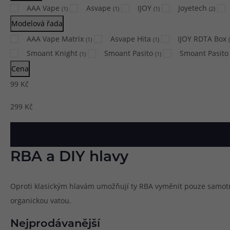
AAA Vape
Asvape
IJOY
Joyetech
(
1
)
(
1
)
(
1
)
(
2
)
Modelová řada
AAA Vape Matrix
Asvape Hita
IJOY RDTA Box
(
1
)
(
1
)
(
Smoant Knight
Smoant Pasito
Smoant Pasito 
(
1
)
(
1
)
Cena
99
Kč
299
Kč
RBA a DIY hlavy
Oproti klasickým hlavám umožňují ty RBA vyměnit pouze samotno
organickou vatou.
Nejprodávanější