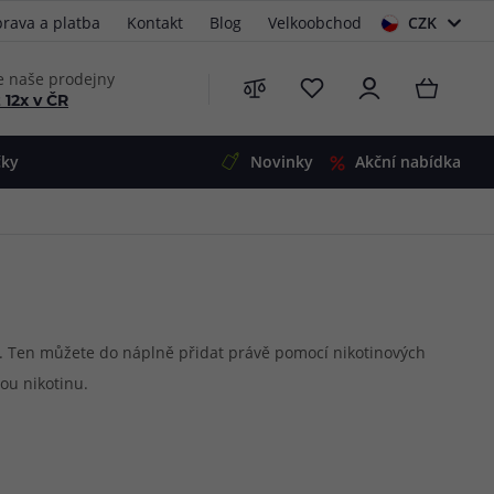
rava a platba
Kontakt
Blog
Velkoobchod
CZK
EUR
e naše prodejny
 12x v ČR
čky
Novinky
Akční nabídka
e
i-Ohm
illa
 Alpha
4
G5
 S&V
n. Ten můžete do náplně přidat právě pomocí nikotinových
ou nikotinu.
 V2
00 Pro
Mini
S&V
220
 3v1
45
Zobrazit produkty
Zobrazit produkty
Zobrazit produkty
Zobrazit produkty
Zobrazit produkty
Zobrazit produkty