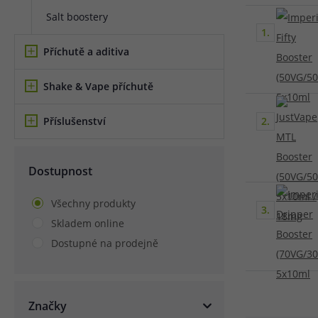
Salt boostery
Článek:
Vybíráme e-liquid, aneb co potřebujete 
1.
Článek:
Vybíráte první e-cigaretu? Poradíme vá
Článek:
Jak namíchat vlastní e-liquid? Je to snad
Příchutě a aditiva
Shake & Vape příchutě
2.
Příslušenství
Dostupnost
Všechny produkty
3.
Skladem online
Dostupné na prodejně
Značky