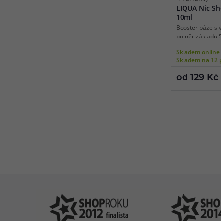
LIQUA Nic Sh
10ml
Booster báze s 
poměr základu 
pro domácí výrob
Skladem online
míchání s bezni
Skladem na 12 
dostupné konce
objem 10ml, vho
od 129 Kč
cigaret se style
Pomůžeme vám
4
s výběrem
P