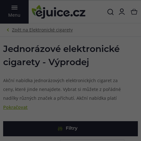
VYHLEDAT
Menu
Jednorázové elektronické
cigarety - Výprodej
Akční nabídka jednorázových elektronických cigaret za
ceny, které jinde nenajdete. Vybrat si můžete z pořádné
nadílky různých značek a příchutí. Akční nabídka platí
pouze do vyprodání skladových zásob, tak neváhejte.
Pokračovat
Filtry