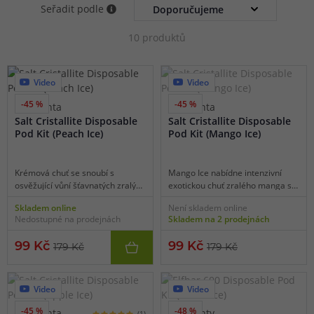
Seřadit podle
10 produktů
Video
Video
-45 %
-45 %
1 varianta
1 varianta
Salt Cristallite Disposable
Salt Cristallite Disposable
Pod Kit (Peach Ice)
Pod Kit (Mango Ice)
Krémová chuť se snoubí s
Mango Ice nabídne intenzivní
osvěžující vůní šťavnatých zralých
exotickou chuť zralého manga s
broskví zasypaných kostkami
jemnými náznaky dřevitosti a
Skladem online
Není skladem online
ledu. Typická broskvová chuť s
krémové svěžesti. K plné a
Nedostupné na prodejnách
Skladem na 2 prodejnách
příjemně hladkou krémovitou
výrazné chuti manga se v závěru
strukturou a mrazivým dovětkem
připojí mrazivá koolada pro
99 Kč
99 Kč
179 Kč
179 Kč
zaručeně roztančí vaše chuťové
zvýraznění celkové chuti. Tohle
pohárky.
zkrátka musíte vyzkoušet.
Video
Video
-45 %
-48 %
1 varianta
2 varianty
(1)