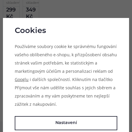
skladem
skladem
kapacita
kapacita
vhodné
online
online
3200
4000
pro
299
349
Skladem
Skladem
mAh,
mAh,
MTL
na 8
na 8
Kč
Kč
vybíjecí
maximální
vaping.
prodejnách
prodejnách
proud
vybíjecí
Cookies
30 A,
proud
balení
40 A,
1 ks,
balení
Pomůžeme
efektivní
1 ks,
Používáme soubory cookie ke správnému fungování
vám s
CDC
vhodný
483 51 51 31
vašeho oblíbeného e-shopu, k přizpůsobení obsahu
výběrem
cyklus.
pro
nízkoodporový
stránek vašim potřebám, ke statistickým a
Po–Pá: 09:00–17:00
vaping.
marketingovým účelům a personalizaci reklam od
info@ejuice.cz
Googlu
i dalších společností. Kliknutím na tlačítko
kdykoliv
Přijmout vše nám udělíte souhlas s jejich sběrem a
zpracováním a my vám poskytneme ten nejlepší
zážitek z nakupování.
Nastavení