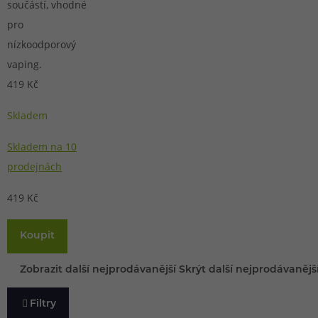
součástí, vhodné
pro
nízkoodporový
vaping.
419 Kč
Skladem
Skladem na 10
prodejnách
419 Kč
Koupit
Zobrazit další nejprodávanější
Skrýt další nejprodávanějš
Filtry