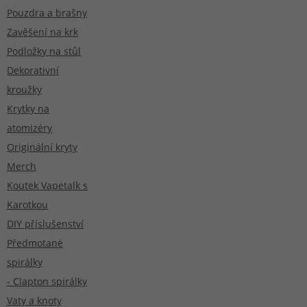
Pouzdra a brašny
Zavěšení na krk
Podložky na stůl
Dekorativní
kroužky
Krytky na
atomizéry
Originální kryty
Merch
Koutek Vapetalk s
Karotkou
DIY příslušenství
Předmotané
spirálky
- Clapton spirálky
Vaty a knoty