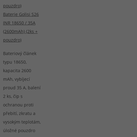
Baterie Golisi S26
INR 18650 / 35A
(2600mAh) (2ks +
pouzdro)
Bateriový článek
typu 18650,
kapacita 2600
mAh, vybíjecí
proud 35 A, balení
2 ks, čip s
ochranou proti
přebití, zkratu a
vysokým teplotám,
úložné pouzdro