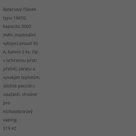
Bateriový článek
typu 18650,
kapacita 3000
mAh, maximální
vybíjecí proud 35
A, balení 2 ks, čip
s ochranou proti
přebití, zkratu a
vysokým teplotám,
úložné pouzdro
součástí, vhodné
pro
nízkoodporový
vaping.
519 Kč