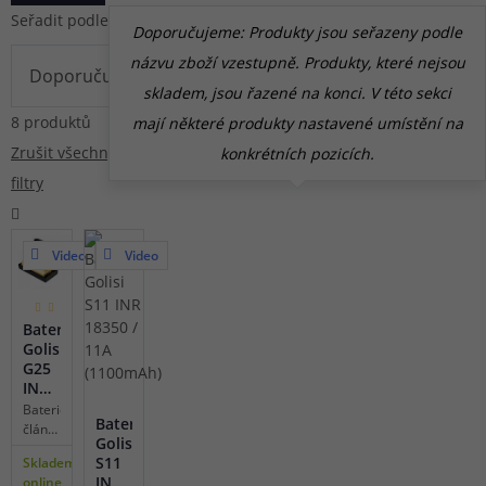
Seřadit podle
Doporučujeme: Produkty jsou seřazeny podle
názvu zboží vzestupně. Produkty, které nejsou
skladem, jsou řazené na konci. V této sekci
8 produktů
mají některé produkty nastavené umístění na
Zrušit všechny
konkrétních pozicích.
filtry
Video
Video
(1)
Baterie
Golisi
G25
INR
18650
Bateriový
Baterie
/ 20A
článek
Golisi
(2500mAh)
typu
S11
Skladem
(2ks
18650,
INR
online
+