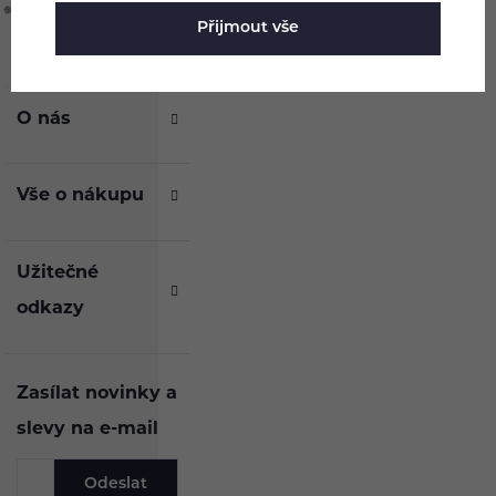
Přijmout vše
O nás
Vše o nákupu
Užitečné
odkazy
Zasílat novinky a
slevy na e-mail
Odeslat