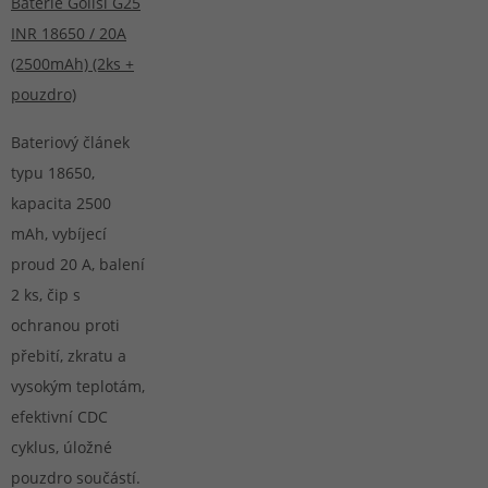
Baterie Golisi G25
INR 18650 / 20A
(2500mAh) (2ks +
pouzdro)
Bateriový článek
typu 18650,
kapacita 2500
mAh, vybíjecí
proud 20 A, balení
2 ks, čip s
ochranou proti
přebití, zkratu a
vysokým teplotám,
efektivní CDC
cyklus, úložné
pouzdro součástí.