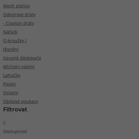
Mesh pletivo
Odporové dráty
- Clapton dráty
Nářadí
O-kroužky /
těsnění
Squonk dávkovače
Míchání náplní
Lahvičky
Pipety
Ostatní
Dárkové poukazy
Filtrovat
Dostupnost