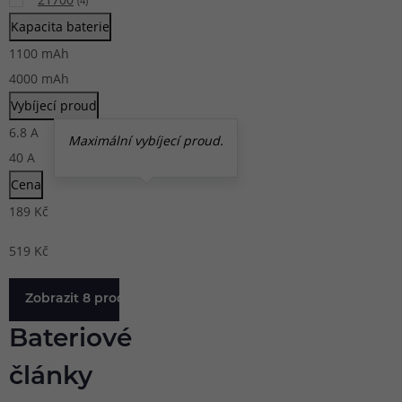
(
4
)
Kapacita baterie
1100
mAh
4000
mAh
Vybíjecí proud
6.8
A
Maximální vybíjecí proud.
40
A
Cena
189
Kč
519
Kč
Zobrazit 8 produktů
Bateriové
články