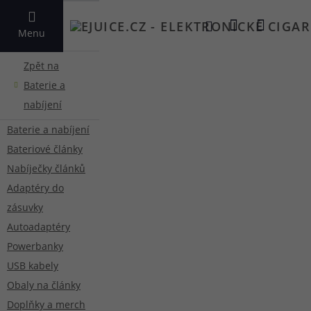
VYHLEDAT
Menu
Baterie a nabíjení
Bateriové články
Nabíječky článků
Adaptéry do
zásuvky
Autoadaptéry
Powerbanky
USB kabely
Obaly na články
Doplňky a merch