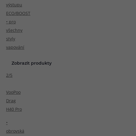
výstupu
ECO/BOOST
• pro
všechny
styly
vapování
Zobrazit produkty
2/5
VooPoo
Drag
H40 Pro
•
obrovská