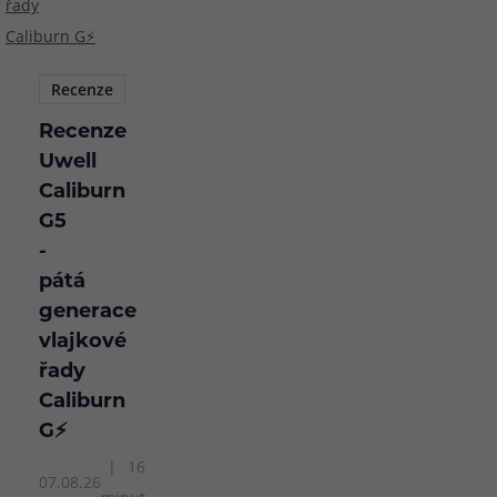
Recenze
Recenze
Uwell
Caliburn
G5
-
pátá
generace
vlajkové
řady
Caliburn
G⚡
16
07.08.26