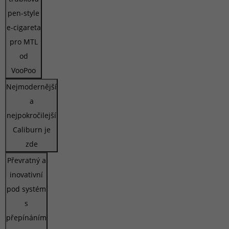
pen-style
e-cigareta
pro MTL
od
VooPoo
Nejmodernější
a
nejpokročilejší
Caliburn je
zde
Převratný a
inovativní
pod systém
s
přepínáním