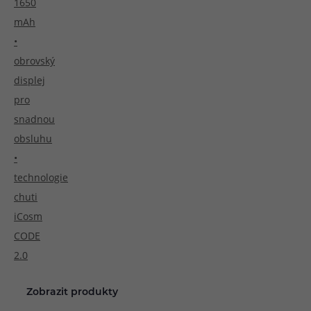
1650
mAh
•
obrovský
displej
pro
snadnou
obsluhu
•
technologie
chuti
iCosm
CODE
2.0
Zobrazit produkty