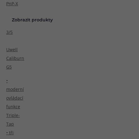
PnP-X
Zobrazit produkty
3/5
Uwell
Caliburn
G5
•
moderní
ovládací
funkce
Triple-
Tap
• tři