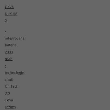
OXVA
NeXLIM
2
•
integrovaná
baterie
2000
mAh
•
technologie
chuti
UniTech
3.0
• dva
režimy