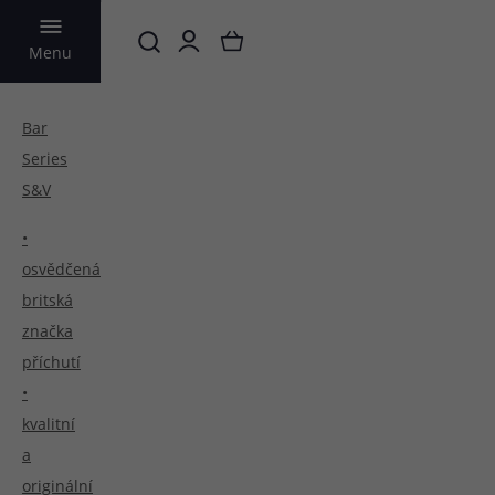
Menu
VYHLEDAT
Bar
Series
S&V
•
osvědčená
britská
značka
příchutí
•
kvalitní
a
originální