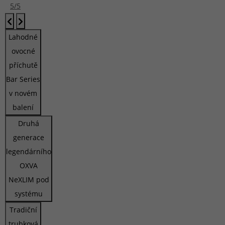
5/5
Lahodné
ovocné
příchutě
Bar Series
v novém
balení
Druhá
generace
legendárního
OXVA
NeXLIM pod
systému
Tradiční
trubková