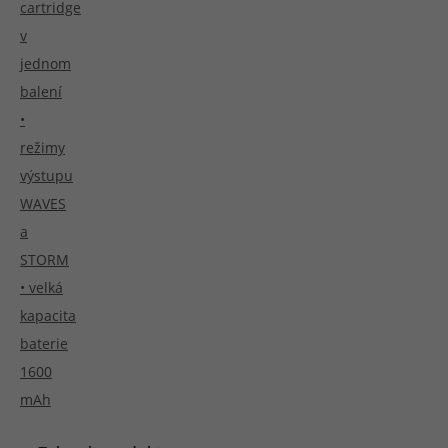
cartridge
v
jednom
balení
•
režimy
výstupu
WAVES
a
STORM
• velká
kapacita
baterie
1600
mAh