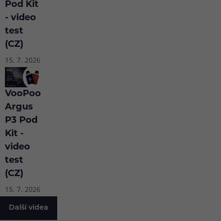
přísná
Pod Kit
pravidla
- video
na
test
letišti
(CZ)
nebo
15. 7. 2026
úplný
zákaz
vapování
VooPoo
v
Argus
některých
P3 Pod
zemích.
Kit -
video
test
(CZ)
15. 7. 2026
Další videa