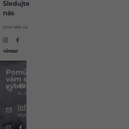
Sledujte
nás
Jsme také na
Pomůžeme
vám s
483 51 51 31
výběrem
Po–Pá: 09:00–17:00
info@ejuice.cz
kdykoliv