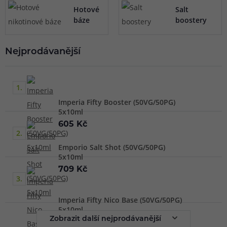
příchutí.
Hotové
Salt
báze
boostery
Naproti tomu nikotinové boostery jsou určeny převážně k
míchání s beznikotinovou bází, dosáhnete tak vámi
Nejprodávanější
preferovaného výsledku v podobě přesné koncentrace
nikotinu. Použít je ale můžete i samostatně bez dalšího
1.
míchání.
Imperia Fifty Booster (50VG/50PG)
5x10ml
605 Kč
2.
Emporio Salt Shot (50VG/50PG)
5x10ml
709 Kč
3.
Imperia Fifty Nico Base (50VG/50PG)
5x10ml
Zobrazit další nejprodávanější
585 Kč