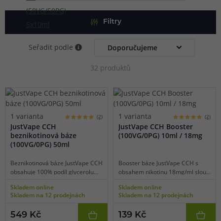
Filtry
Seřadit podle
32 produktů
1 varianta
1 varianta
(2)
(2)
JustVape CCH
JustVape CCH Booster
beznikotinová báze
(100VG/0PG) 10ml / 18mg
(100VG/0PG) 50ml
Beznikotinová báze JustVape CCH
Booster báze JustVape CCH s
obsahuje 100% podíl glycerolu
obsahem nikotinu 18mg/ml slouží
(VG), díky tomu je vhodná pro
jako doplněk pro beznikotinové
Skladem online
Skladem online
nízkoodporové e-cigarety
báze k namíchání přesné
Skladem na 12 prodejnách
Skladem na 12 prodejnách
používané pro extrémní tvorbu
požadované koncentrace. Báze
páry a získání té nejlepší chuti.
obsahuje 100% podíl glycerolu
549 Kč
139 Kč
Bázi lze smíchat s libovolnou
(VG), díky tomu je vhodná pro