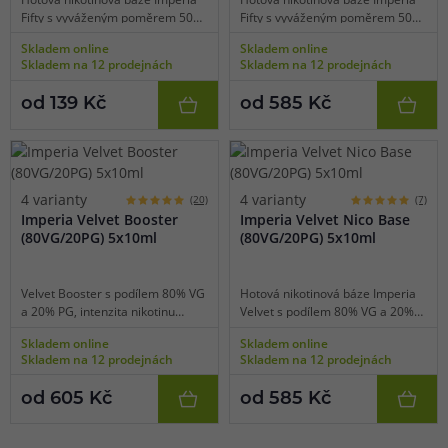
Fifty s vyváženým poměrem 50%
Fifty s vyváženým poměrem 50%
VG a 50% PG je vhodná pro
VG a 50% PG je vhodná pro
Skladem online
Skladem online
většinu e-cigaret na klasické
většinu e-cigaret na klasické
Skladem na 12 prodejnách
Skladem na 12 prodejnách
kouření stylem pusa-plíce (MTL
kouření stylem pusa-plíce (MTL
vaping). Bázi lze smíchat s
vaping). Bázi lze smíchat s
od 139 Kč
od 585 Kč
libovonou příchutí, popř. ji ředit
libovonou příchutí, popř. ji ředit
beznikotinovou bází.
beznikotinovou bází.
4 varianty
4 varianty
(20)
(7)
Imperia Velvet Booster
Imperia Velvet Nico Base
(80VG/20PG) 5x10ml
(80VG/20PG) 5x10ml
Velvet Booster s podílem 80% VG
Hotová nikotinová báze Imperia
a 20% PG, intenzita nikotinu
Velvet s podílem 80% VG a 20%
10mg, 15mg nebo 20mg v balení
PG je vhodná pro nízkoodporové
Skladem online
Skladem online
5x10ml. Neochucená báze s
e-cigarety na přímý potah (DL
Skladem na 12 prodejnách
Skladem na 12 prodejnách
obsahem nikotinu, která je
vaping) a cloud-chasing. Bázi lze
vhodná pro domácí výrobu e-
smíchat s libovonou příchutí,
od 605 Kč
od 585 Kč
liquidů. Booster stačí smíchat s
popř. ji ředit beznikotinovou bází.
klasickou beznikotinovou bází,
díky čemuž dosáhnete