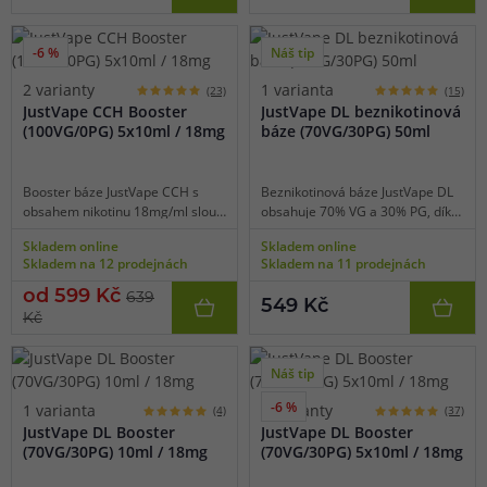
příchutí a nikotinovými boostery
nízkoodporové e-cigarety
či salt boostery.
používané pro extrémní tvorbu
páry a získání té nejlepší chuti.
-6 %
Náš tip
2 varianty
1 varianta
(23)
(15)
JustVape CCH Booster
JustVape DL beznikotinová
(100VG/0PG) 5x10ml / 18mg
báze (70VG/30PG) 50ml
Booster báze JustVape CCH s
Beznikotinová báze JustVape DL
obsahem nikotinu 18mg/ml slouží
obsahuje 70% VG a 30% PG, díky
jako doplněk pro beznikotinové
tomu je vhodná pro výkonné e-
Skladem online
Skladem online
báze k namíchání přesné
cigarety používané pro přímý
Skladem na 12 prodejnách
Skladem na 11 prodejnách
požadované koncentrace. Báze
potah do plic (DL vaping). Bázi lze
obsahuje 100% podíl glycerolu
smíchat s libovolnou příchutí a
od 599 Kč
639
549 Kč
(VG), díky tomu je vhodná pro
nikotinovými boostery či salt
Kč
nízkoodporové e-cigarety
boostery.
používané pro extrémní tvorbu
páry a získání té nejlepší chuti.
Náš tip
-6 %
1 varianta
2 varianty
(4)
(37)
JustVape DL Booster
JustVape DL Booster
(70VG/30PG) 10ml / 18mg
(70VG/30PG) 5x10ml / 18mg