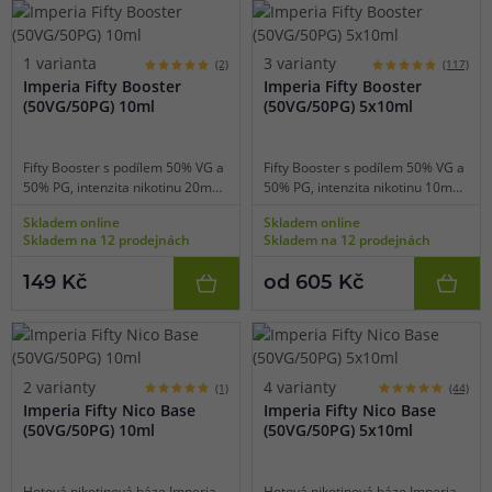
1 varianta
3 varianty
(2)
(117)
Imperia Fifty Booster
Imperia Fifty Booster
(50VG/50PG) 10ml
(50VG/50PG) 5x10ml
Fifty Booster s podílem 50% VG a
Fifty Booster s podílem 50% VG a
50% PG, intenzita nikotinu 20mg
50% PG, intenzita nikotinu 10mg,
v balení 10ml. Neochucená báze
15mg nebo 20mg v balení
Skladem online
Skladem online
s obsahem nikotinu, která je
5x10ml. Neochucená báze s
Skladem na 12 prodejnách
Skladem na 12 prodejnách
vhodná pro domácí výrobu e-
obsahem nikotinu, která je
liquidů. Booster stačí smíchat s
vhodná pro domácí výrobu e-
149 Kč
od 605 Kč
klasickou beznikotinovou bází,
liquidů. Booster stačí smíchat s
díky čemuž dosáhnete
klasickou beznikotinovou bází,
požadované koncentrace
díky čemuž dosáhnete
výsledného e-liquidu.
požadované koncentrace
výsledného e-liquidu.
2 varianty
4 varianty
(1)
(44)
Imperia Fifty Nico Base
Imperia Fifty Nico Base
(50VG/50PG) 10ml
(50VG/50PG) 5x10ml
Hotová nikotinová báze Imperia
Hotová nikotinová báze Imperia