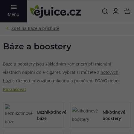
VYHLEDAT
Menu
Báze a boostery
Báze a boostery jsou základním kamenem při míchání
vlastních náplní do e-cigaret. Vybrat si můžete z
hotových
bází
s různou intenzitou nikotinu a poměrem PG/VG nebo
si namíchat vlastní z
beznikotinové báze
a
nikotinových
Pokračovat
boosterů
. K dispozici jsou také
salt boostery
s obsahem
nikotinové soli. Hotové báze oceníte zejména ve chvíli, kdy
Beznikotinové
Nikotinové
nechcete počítat poměry látek, abyste dosáhli správné
báze
boostery
koncentrace nikotinu nebo hustoty náplně. Jednoduše si
vyberte z již připravených bází, které stačí smíchat s