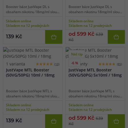
Booster báze JustVape DL s
Booster báze JustVape DL s
obsahem nikotinu 18mg/ml slouží
obsahem nikotinu 18mg/ml slouží
jako doplněk pro beznikotinové
jako doplněk pro beznikotinové
Skladem online
Skladem online
báze k namíchání přesné
báze k namíchání přesné
Skladem na 12 prodejnách
Skladem na 12 prodejnách
požadované koncentrace. Poměr
požadované koncentrace. Poměr
látek PG / VG je 30% / 70%, díky
látek PG / VG je 30% / 70%, díky
od 599 Kč
639
139 Kč
tomu je vhodná pro výkonné
tomu je vhodná pro výkonné
Kč
elektronické cigarety používané
elektronické cigarety používané
pro přímý potah do plic (DL).
pro přímý potah do plic (DL).
Náš tip
-6 %
1 varianta
2 varianty
(10)
(85)
JustVape MTL Booster
JustVape MTL Booster
(50VG/50PG) 10ml / 18mg
(50VG/50PG) 5x10ml / 18mg
Booster báze JustVape MTL s
Booster báze JustVape MTL s
obsahem nikotinu 18mg/ml slouží
obsahem nikotinu 18mg/ml slouží
jako doplněk pro beznikotinové
jako doplněk pro beznikotinové
Skladem online
Skladem online
báze k namíchání přesné
báze k namíchání přesné
Skladem na 12 prodejnách
Skladem na 12 prodejnách
požadované koncentrace. Poměr
požadované koncentrace. Poměr
látek PG / VG je 50% / 50%, díky
látek PG / VG je 50% / 50%, díky
od 599 Kč
639
139 Kč
tomu lze bázi použít ve všech
tomu lze bázi použít ve všech
Kč
standardních elektronických
standardních elektronických