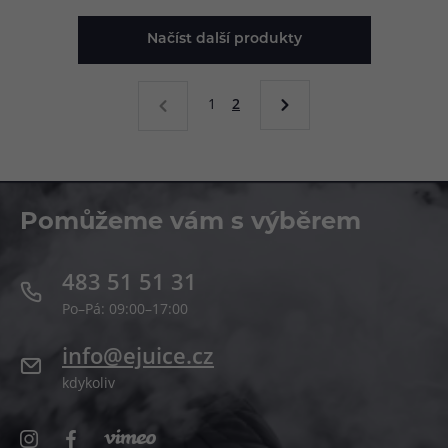
požadované koncentrace
výsledného e-liquidu.
Načíst další produkty
1
2
Pomůžeme vám s výběrem
483 51 51 31
Po–Pá: 09:00–17:00
info@ejuice.cz
kdykoliv