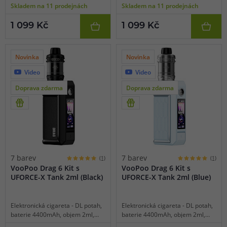
Skladem na 11 prodejnách
Skladem na 11 prodejnách
displej, režim SMART, tři režimy
displej, režim SMART, tři režimy
výstupu, čipset GENE.TT 2.0,
výstupu, čipset GENE.TT 2.0,
1 099 Kč
1 099 Kč
dynamický zámek, platforma
dynamický zámek, platforma
VooPoo PnP-X.
VooPoo PnP-X.
Novinka
Novinka
Video
Video
Doprava zdarma
Doprava zdarma
7 barev
7 barev
(1)
(1)
VooPoo Drag 6 Kit s
VooPoo Drag 6 Kit s
UFORCE-X Tank 2ml (Black)
UFORCE-X Tank 2ml (Blue)
Elektronická cigareta - DL potah,
Elektronická cigareta - DL potah,
baterie 4400mAh, objem 2ml,
baterie 4400mAh, objem 2ml,
manuální spínání, výkon 5-220W,
manuální spínání, výkon 5-220W,