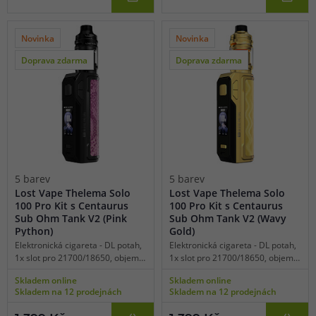
čipset Quest X 3.0, velký výběr UI
čipset Quest X 3.0, velký výběr UI
rozhraní, kvalitní zpracování,
rozhraní, kvalitní zpracování,
platforma žhavících hlav UB Max.
platforma žhavících hlav UB Max.
Novinka
Novinka
Doprava zdarma
Doprava zdarma
5 barev
5 barev
Lost Vape Thelema Solo
Lost Vape Thelema Solo
100 Pro Kit s Centaurus
100 Pro Kit s Centaurus
Sub Ohm Tank V2 (Pink
Sub Ohm Tank V2 (Wavy
Python)
Gold)
Elektronická cigareta - DL potah,
Elektronická cigareta - DL potah,
1x slot pro 21700/18650, objem
1x slot pro 21700/18650, objem
2ml, manuální spínání, výkon 5-
2ml, manuální spínání, výkon 5-
Skladem online
Skladem online
100W, dobíjení USB-C, regulace
100W, dobíjení USB-C, regulace
Skladem na 12 prodejnách
Skladem na 12 prodejnách
air-flow, displej, manuální
air-flow, displej, manuální
vypínač, široká nabídka režimů,
vypínač, široká nabídka režimů,