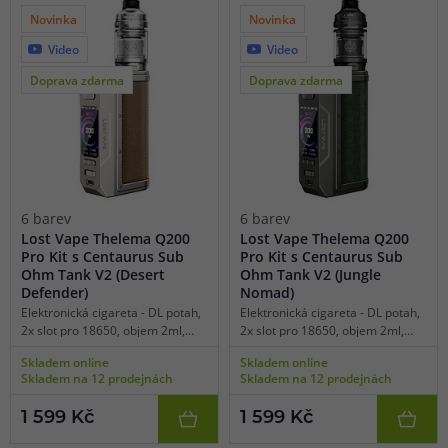
hlav UB Max.
hlav UB Max.
Novinka
Novinka
Video
Video
Doprava zdarma
Doprava zdarma
6 barev
6 barev
Lost Vape Thelema Q200
Lost Vape Thelema Q200
Pro Kit s Centaurus Sub
Pro Kit s Centaurus Sub
Ohm Tank V2 (Desert
Ohm Tank V2 (Jungle
Defender)
Nomad)
Elektronická cigareta - DL potah,
Elektronická cigareta - DL potah,
2x slot pro 18650, objem 2ml,
2x slot pro 18650, objem 2ml,
manuální spínání, výkon 5-200W,
manuální spínání, výkon 5-200W,
Skladem online
Skladem online
dobíjení USB-C, regulace air-flow,
dobíjení USB-C, regulace air-flow,
Skladem na 12 prodejnách
Skladem na 12 prodejnách
displej, manuální vypínač, široká
displej, manuální vypínač, široká
nabídka režimů, TC režimy pro
nabídka režimů, TC režimy pro
1 599 Kč
1 599 Kč
SS316, Ti, Ni, čipset Quest X 3.0,
SS316, Ti, Ni, čipset Quest X 3.0,
velký výběr UI rozhraní, kvalitní
velký výběr UI rozhraní, kvalitní