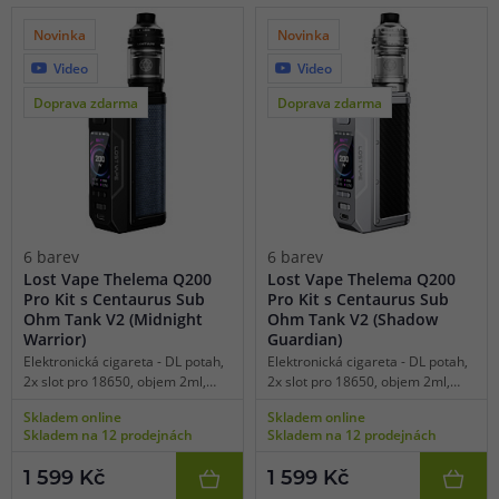
zpracování, platforma žhavících
zpracování, platforma žhavících
hlav UB Max.
hlav UB Max.
Novinka
Novinka
Video
Video
Doprava zdarma
Doprava zdarma
6 barev
6 barev
Lost Vape Thelema Q200
Lost Vape Thelema Q200
Pro Kit s Centaurus Sub
Pro Kit s Centaurus Sub
Ohm Tank V2 (Midnight
Ohm Tank V2 (Shadow
Warrior)
Guardian)
Elektronická cigareta - DL potah,
Elektronická cigareta - DL potah,
2x slot pro 18650, objem 2ml,
2x slot pro 18650, objem 2ml,
manuální spínání, výkon 5-200W,
manuální spínání, výkon 5-200W,
Skladem online
Skladem online
dobíjení USB-C, regulace air-flow,
dobíjení USB-C, regulace air-flow,
Skladem na 12 prodejnách
Skladem na 12 prodejnách
displej, manuální vypínač, široká
displej, manuální vypínač, široká
nabídka režimů, TC režimy pro
nabídka režimů, TC režimy pro
1 599 Kč
1 599 Kč
SS316, Ti, Ni, čipset Quest X 3.0,
SS316, Ti, Ni, čipset Quest X 3.0,