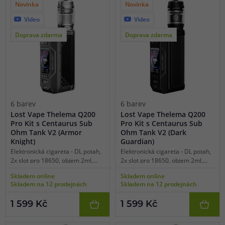
Novinka
Novinka
Video
Video
Doprava zdarma
Doprava zdarma
6 barev
6 barev
Lost Vape Thelema Q200
Lost Vape Thelema Q200
Pro Kit s Centaurus Sub
Pro Kit s Centaurus Sub
Ohm Tank V2 (Armor
Ohm Tank V2 (Dark
Knight)
Guardian)
Elektronická cigareta - DL potah,
Elektronická cigareta - DL potah,
2x slot pro 18650, objem 2ml,
2x slot pro 18650, objem 2ml,
manuální spínání, výkon 5-200W,
manuální spínání, výkon 5-200W,
Skladem online
Skladem online
dobíjení USB-C, regulace air-flow,
dobíjení USB-C, regulace air-flow,
Skladem na 12 prodejnách
Skladem na 12 prodejnách
displej, manuální vypínač, široká
displej, manuální vypínač, široká
nabídka režimů, TC režimy pro
nabídka režimů, TC režimy pro
1 599 Kč
1 599 Kč
SS316, Ti, Ni, čipset Quest X 3.0,
SS316, Ti, Ni, čipset Quest X 3.0,
velký výběr UI rozhraní, kvalitní
velký výběr UI rozhraní, kvalitní
zpracování, platforma žhavících
zpracování, platforma žhavících