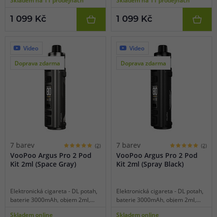
displej, režim SMART, tři režimy
displej, režim SMART, tři režimy
výstupu, čipset GENE.TT 2.0,
výstupu, čipset GENE.TT 2.0,
1 099 Kč
1 099 Kč
dynamický zámek, platforma
dynamický zámek, platforma
VooPoo PnP-X.
VooPoo PnP-X.
Video
Video
Doprava zdarma
Doprava zdarma
7 barev
7 barev
(2)
(2)
VooPoo Argus Pro 2 Pod
VooPoo Argus Pro 2 Pod
Kit 2ml (Space Gray)
Kit 2ml (Spray Black)
Elektronická cigareta - DL potah,
Elektronická cigareta - DL potah,
baterie 3000mAh, objem 2ml,
baterie 3000mAh, objem 2ml,
manuální spínání, výkon 5 - 80W,
manuální spínání, výkon 5 - 80W,
Skladem online
Skladem online
dobíjení USB-C, regulace air-flow,
dobíjení USB-C, regulace air-flow,