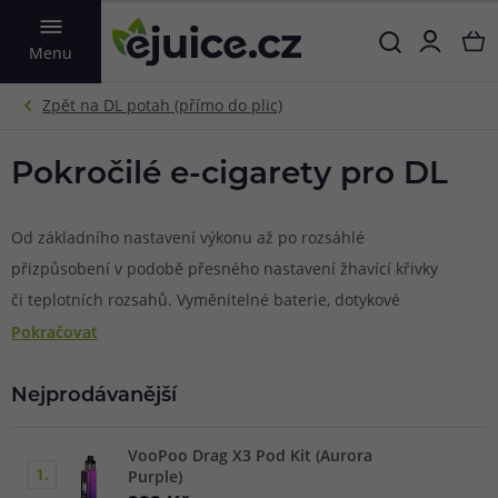
VYHLEDAT
Menu
Pokročilé e-cigarety pro DL
Od základního nastavení výkonu až po rozsáhlé
přizpůsobení v podobě přesného nastavení žhavící křivky
či teplotních rozsahů. Vyměnitelné baterie, dotykové
displeje, inteligentní čipy a spousta dalších vychytávek pro
Pokračovat
DL vaping (přímý potah do plic). To vše najdete v této
kategorii elektronických cigaret.
Nejprodávanější
VooPoo Drag X3 Pod Kit (Aurora
1.
Purple)