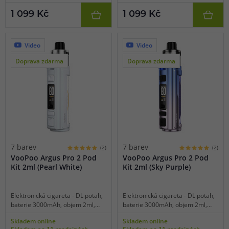
výstupu, čipset GENE.TT 2.0,
výstupu, čipset GENE.TT 2.0,
1 099 Kč
1 099 Kč
dynamický zámek, platforma
dynamický zámek, platforma
VooPoo PnP-X.
VooPoo PnP-X.
Video
Video
Doprava zdarma
Doprava zdarma
7 barev
7 barev
(2)
(2)
VooPoo Argus Pro 2 Pod
VooPoo Argus Pro 2 Pod
Kit 2ml (Pearl White)
Kit 2ml (Sky Purple)
Elektronická cigareta - DL potah,
Elektronická cigareta - DL potah,
baterie 3000mAh, objem 2ml,
baterie 3000mAh, objem 2ml,
manuální spínání, výkon 5 - 80W,
manuální spínání, výkon 5 - 80W,
Skladem online
Skladem online
dobíjení USB-C, regulace air-flow,
dobíjení USB-C, regulace air-flow,
Skladem na 11 prodejnách
Skladem na 11 prodejnách