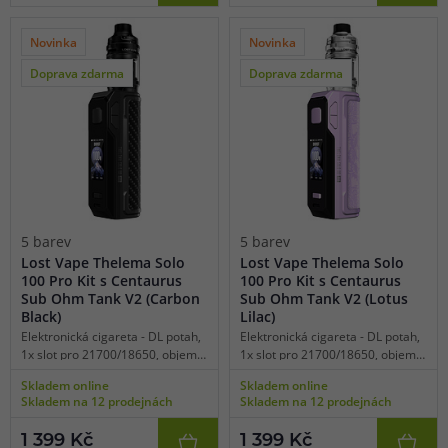
velký výběr UI rozhraní, kvalitní
velký výběr UI rozhraní, kvalitní
zpracování, platforma žhavících
zpracování, platforma žhavících
hlav UB Max.
hlav UB Max.
Novinka
Novinka
Doprava zdarma
Doprava zdarma
5 barev
5 barev
Lost Vape Thelema Solo
Lost Vape Thelema Solo
100 Pro Kit s Centaurus
100 Pro Kit s Centaurus
Sub Ohm Tank V2 (Carbon
Sub Ohm Tank V2 (Lotus
Black)
Lilac)
Elektronická cigareta - DL potah,
Elektronická cigareta - DL potah,
1x slot pro 21700/18650, objem
1x slot pro 21700/18650, objem
2ml, manuální spínání, výkon 5-
2ml, manuální spínání, výkon 5-
Skladem online
Skladem online
100W, dobíjení USB-C, regulace
100W, dobíjení USB-C, regulace
Skladem na 12 prodejnách
Skladem na 12 prodejnách
air-flow, displej, manuální
air-flow, displej, manuální
vypínač, široká nabídka režimů,
vypínač, široká nabídka režimů,
1 399 Kč
1 399 Kč
TC režimy pro SS316, Ti, Ni,
TC režimy pro SS316, Ti, Ni,