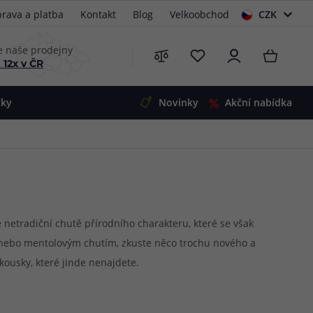
rava a platba
Kontakt
Blog
Velkoobchod
CZK
EUR
e naše prodejny
 12x v ČR
čky
Novinky
Akční nabídka
e
i-Ohm
illa
 Alpha
4
G5
 S&V
e netradiční chutě přírodního charakteru, které se však
 nebo mentolovým chutím, zkuste něco trochu nového a
 V2
00 Pro
 kousky, které jinde nenajdete.
Mini
S&V
220
 3v1
45
Zobrazit produkty
Zobrazit produkty
Zobrazit produkty
Zobrazit produkty
Zobrazit produkty
Zobrazit produkty