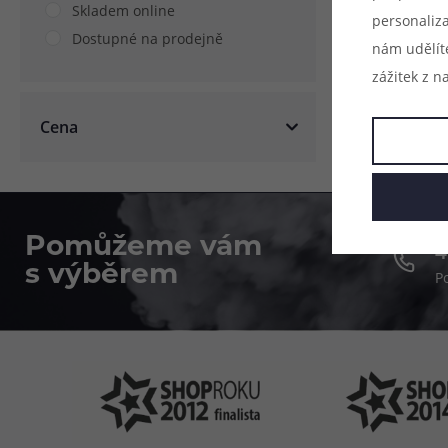
Skladem online
personaliz
Dostupné na prodejně
nám udělít
zážitek z n
Cena
Pomůžeme vám
4
s výběrem
P