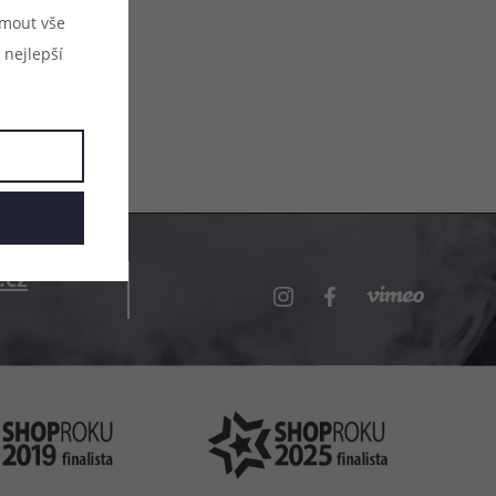
ijmout vše
 nejlepší
.cz