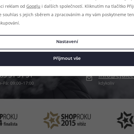
aci reklam od
Googlu
i dalších společností. Kliknutím na tlačítko Př
e souhlas s jejich sběrem a zpracováním a my vám poskytneme ten
akupování.
Nastavení
Přijmout vše
83 51 51 31
info@ejuice
o–Pá: 09:00–17:00
kdykoliv