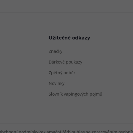
Užitečné odkazy
Značky
Dárkové poukazy
Zpětný odběr
Novinky
Slovník vapingových pojmů
Obchodní podmínky
Reklamační řád
Souhlas se zpracováním osobní