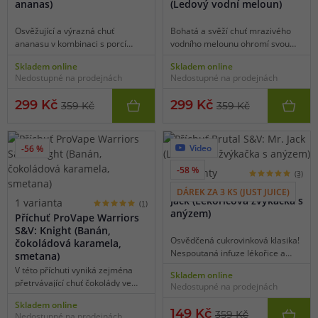
ananas)
(Ledový vodní meloun)
Osvěžující a výrazná chuť
Bohatá a svěží chuť mrazivého
ananasu v kombinaci s porcí
vodního melounu ohromí svou
mrazivé koolady zaručeně
přímočarostí, autentičností a
Skladem online
Skladem online
roztančí vaše chuťové pohárky.
příjemně nasládlými a výraznými
Nedostupné na prodejnách
Nedostupné na prodejnách
Intenzivní a reálná ananasová
tóny. Vodní meloun a koolada,
chuť doplněná o chladivou složku
žádné další složitosti, plná,
299 Kč
299 Kč
359 Kč
359 Kč
se rychle stane vaším
výrazná a bohatá chuť pro
oblíbencem a ideálním
všechny milovníky výrazných
společníkem pro každodenní
příchutí.
vaping.
Video
-56 %
-58 %
2 varianty
(3)
Příchuť Brutal S&V: Mr.
DÁREK ZA 3 KS (JUST JUICE)
Jack (Lékořicová žvýkačka s
1 varianta
(1)
anýzem)
Příchuť ProVape Warriors
S&V: Knight (Banán,
Osvědčená cukrovinková klasika!
čokoládová karamela,
Nespoutaná infuze lékořice a
smetana)
anýzu zaplaví vaše chuťové
V této příchuti vyniká zejména
Skladem online
pohárky výraznou chutí s
přetrvávající chuť čokolády ve
Nedostupné na prodejnách
cukrovým dozvukem.
formě karamelu s lehkým
Skladem online
dotekem banánové šlehačky.
149 Kč
Nedostupné na prodejnách
359 Kč