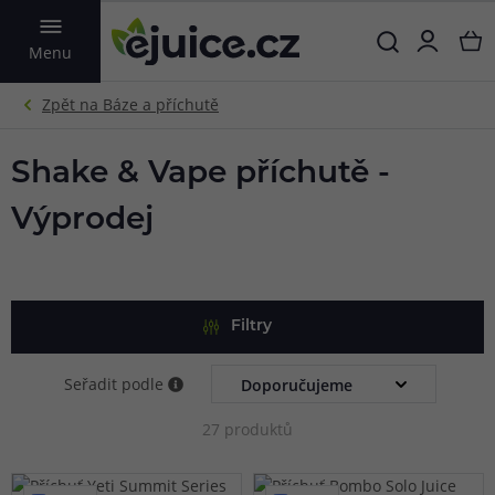
VYHLEDAT
Menu
Shake & Vape příchutě -
Výprodej
Filtry
Seřadit podle
27 produktů