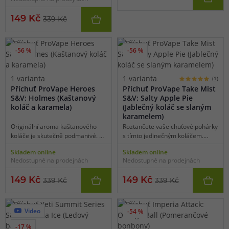
Tuto symfonii chutí naleznete jen
u těch nejvytříbenějších
149 Kč
339 Kč
dezertových aromat. Tuto příchuť
můžete znát pod starým
původním názvem Don Chump,
jedná se o identickou příchuť
-56 %
-56 %
uvedenou pod novým názvem.
1 varianta
1 varianta
(1)
Příchuť ProVape Heroes
Příchuť ProVape Take Mist
S&V: Holmes (Kaštanový
S&V: Salty Apple Pie
koláč a karamela)
(Jablečný koláč se slaným
karamelem)
Originální aroma kaštanového
Roztančete vaše chuťové pohárky
koláče je skutečně podmanivé. A
s tímto jedinečným koláčem.
sladká karamela na vrchu vás
Zkuste si představit čerstvě
Skladem online
Skladem online
vezme zpět do vašeho
upečený a křupavý jablečný koláč
Nedostupné na prodejnách
Nedostupné na prodejnách
bezstarostného dětství. Tuhle
s náplní tvořenou směsí
sladkou příchuť budete milovat!
šťavnatých jablek, okouzlujícího
149 Kč
149 Kč
339 Kč
339 Kč
Tuto příchuť můžete znát pod
slaného karamelu a jemné
starým původním názvem
skořice. K tomu si přidejte
Silvester Vapellone, jedná se o
křupavou drobenku z mixu těsta
identickou příchuť uvedenou pod
a slaného karamelu a máte
Video
-54 %
novým názvem.
představu o tom, jak chutná Salty
-17 %
Apple Pie. Tahle příchuť vám