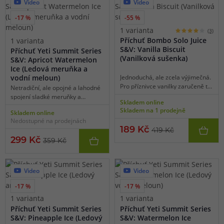
Video
Video
-17 %
-55 %
1 varianta
(3)
Příchuť Bombo Solo Juice
1 varianta
S&V: Vanilla Biscuit
Příchuť Yeti Summit Series
(Vanilková sušenka)
S&V: Apricot Watermelon
Ice (Ledová meruňka a
vodní meloun)
Jednoduchá, ale zcela výjimečná.
Pro příznivce vanilky zaručeně to
Netradiční, ale opojné a lahodné
pravé. Zakousněte se do křupavé
spojení sladké meruňky a
Skladem online
a jemné oplatky naplněné tím
šťavnatého vodního melounu vás
Skladem na 1 prodejně
Skladem online
nejlahodnějším a nejsladším
doslova uhrane. Obě složky se
Nedostupné na prodejnách
vanilkovým krémem na světě.
krásně doplňují a s mrazivou
189 Kč
419 Kč
Příjemně nasládlé a krémové
kooladou dohromady tvoří
299 Kč
tóny vanilky vám rozhodně
359 Kč
perfektní kombo pro celodenní
zpříjemní den.
vaping.
Video
Video
-17 %
-17 %
1 varianta
1 varianta
Příchuť Yeti Summit Series
Příchuť Yeti Summit Series
S&V: Pineapple Ice (Ledový
S&V: Watermelon Ice