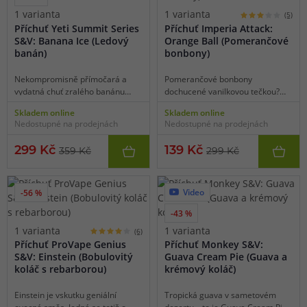
doslova učaruje.
1 varianta
1 varianta
(5)
Příchuť Yeti Summit Series
Příchuť Imperia Attack:
S&V: Banana Ice (Ledový
Orange Ball (Pomerančové
banán)
bonbony)
Nekompromisně přímočará a
Pomerančové bonbony
vydatná chuť zralého banánu
dochucené vanilkovou tečkou?
proloženého porcí chladivé
Proč ne! Zkuste si představit, že
Skladem online
Skladem online
koolady. Příjemně sladká a
rozkousnete lehce nakyslý, ale
Nedostupné na prodejnách
Nedostupné na prodejnách
osvěžující příchuť pro všechny
zároveň dokonale sladký
milovníky sladších a výrazných
pomerančový bonbon a v ústech
299 Kč
139 Kč
359 Kč
299 Kč
ovocných aromat.
se vám začne rozplývat
vanilkovo-pomerančový krém
ukrytý uvnitř.
Video
-56 %
-43 %
1 varianta
1 varianta
(6)
Příchuť ProVape Genius
Příchuť Monkey S&V:
S&V: Einstein (Bobulovitý
Guava Cream Pie (Guava a
koláč s rebarborou)
krémový koláč)
Einstein je vskutku geniální
Tropická guava v sametovém