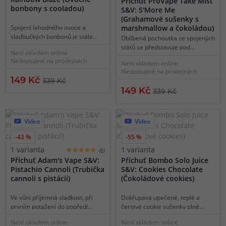
Příchuť ProVape Take Mist
bonbony s cooladou)
S&V: S'More Me
(Grahamové sušenky s
Spojení lahodného ovoce a
marshmallow a čokoládou)
slaďoučkých bonbonů je stále
Oblíbená pochoutka ze spojených
nesmírně populární. Zkuste si
států se představuje pod
Není skladem online
představit misku plnou křupavých
stylovým názvem S'More Me.
Nedostupné na prodejnách
Není skladem online
a šťavnatých ovocných bonbonů s
Tato dezertová příchuť obsahuje
Nedostupné na prodejnách
nepřeberným množstvím
jedinečnou chuť křupavých
149 Kč
339 Kč
různorodých chutí ovoce a
grahamových sušenek se sladkou
149 Kč
ledovou dohrou v podobě
339 Kč
marshwallow náplní a pořádnou
cooladové náplně uvnitř.
porcí mléčné čokolády uvnitř. Vše
Příjemně mrazivé, jemně sladké
je potom zalité sladkou
a doslova dechberoucí.
čokoládovou polevou pro
Video
Video
umocnění požitku z vapování.
-43 %
-55 %
Tento dezert se doslova rozplývá
na jazyku a s jeho vapováním už
1 varianta
1 varianta
(6)
nikdy nebudete chtít přestat.
Příchuť Adam's Vape S&V:
Příchuť Bombo Solo Juice
Pistachio Cannoli (Trubička
S&V: Cookies Chocolate
cannoli s pistácií)
(Čokoládové cookies)
Ve vůni příjemná sladkost, při
Dokřupava upečené, teplé a
prvním potažení do popředí
čerstvé cookie sušenky plné
vystupuje smažené těsto s
slaďoučkých čokoládových
Není skladem online
Není skladem online
pistáciovým krémem na
peciček. Zamilujte si jedinečnou