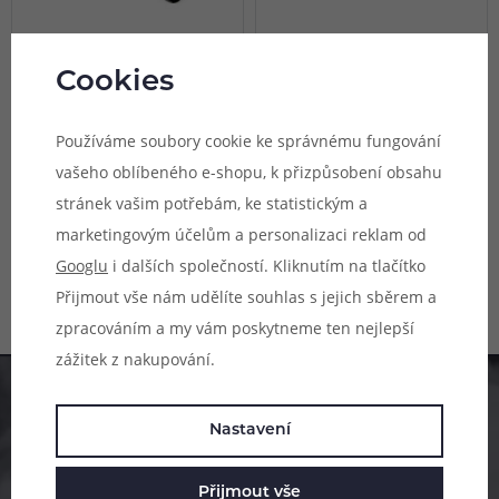
1 barva
(1)
Cookies
Podložka SQuape Vape
Podložka Vapefly Siegfried
Mat (Fialová)
Building Mat 60 x 35cm
Používáme soubory cookie ke správnému fungování
vašeho oblíbeného e-shopu, k přizpůsobení obsahu
Podložka na stůl pro DIY vaping,
Podložka na stůl pro DIY vaping,
rozměry 600 x 300 mm, stylový
rozměry 600 x 350 mm, stylový
stránek vašim potřebám, ke statistickým a
designový doplněk, logo výrobce
designový doplněk, logo
Skladem online poslední kus
Skladem online
marketingovým účelům a personalizaci reklam od
SQuape, balení 1 ks.
modelové série Vapefly Siegfried,
Nedostupné na prodejnách
Nedostupné na prodejnách
balení 1 ks.
Googlu
i dalších společností. Kliknutím na tlačítko
249 Kč
349 Kč
Přijmout vše nám udělíte souhlas s jejich sběrem a
zpracováním a my vám poskytneme ten nejlepší
zážitek z nakupování.
Pomůžeme vám s výběrem
Nastavení
483 51 51 31
Přijmout vše
Po–Pá: 09:00–17:00