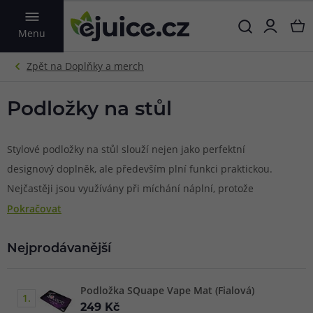
VYHLEDAT
Menu
Podložky na stůl
Stylové podložky na stůl slouží nejen jako perfektní
designový doplněk, ale především plní funkci praktickou.
Nejčastěji jsou využívány při míchání náplní, protože
dokonale absorbují každou kapku náplně, která padne
Pokračovat
mimo lahvičku.
Nejprodávanější
Podložka SQuape Vape Mat (Fialová)
1.
249 Kč