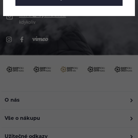
info@ejuice.cz
kdykoliv
O nás
Vše o nákupu
Užitečné odkazy