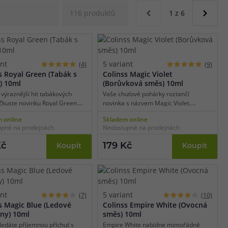
116 produktů
1 z 6
ant
5 variant
(4)
(9)
s Royal Green (Tabák s
Colinss Magic Violet
) 10ml
(Borůvková směs) 10ml
 výraznější hit tabákových
Vaše chuťové pohárky roztančí
 Zkuste novinku Royal Green.
novinka s názvem Magic Violet.
kladem je plná a vyzrálá
Obsahuje totiž košík plný čerstvě
 online
Skladem online
vá směs umně namíchaná s
nasbíraných a slaďoučkých modrých
pné na prodejnách
Nedostupné na prodejnách
m poměrem máty. Díky tomu
borůvek, které v samotném závěru
áte typickou a osvěžující chuť s
doplní velice jemný náznak lesní
Kč
179 Kč
Koupit
Koupit
m hitem.
brusinky. Tomuto bobulovitému mixu
zkrátka nelze odolat!
ant
5 variant
(7)
(10)
s Magic Blue (Ledové
Colinss Empire White (Ovocná
ny) 10ml
směs) 10ml
ledáte příjemnou příchuť s
Empire White nabídne mimořádně