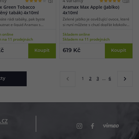
anty
4 varianty
(5)
(10)
x Green Tobacco
Aramax Max Apple (Jablko)
ěný tabák) 4x10ml
4x10ml
áte rádi tabáky, pak byste
Zelené jablko je osvěžující ovoce, které
hutnat e-liquid Aramax s
si nyní můžete s chutí dopřát kdykoliv
í Green Tobacco. Nabízí lehkou
na něj dostanete chuť.
 online
Skladem online
ou chuť s jemným kořeněným
 na 11 prodejnách
Skladem na 11 prodejnách
em.
Kč
619 Kč
Koupit
Koupit
1
2
3
…
6
kty
.cz