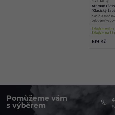
4 varianty
Aramax Class
(Klasický tab
Klasická tabáko
celodenní vapov
Skladem online
Skladem na 11 
619 Kč
Pomůžeme vám
4
s výběrem
P