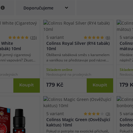
e
při nákupu vědět
m, podle čeho se rozhodnout
nější, než si myslíte
5 variant
5 vari
(35)
(6)
l White
Colinss Royal Silver (RY4 tabák)
Colins
tabák) 10ml
10ml
mátou
ě jemný cigaretový
Oblíbená tabáková směs s karamelem
Hledáte
enní vapování? Zkuste
a vanilkou se představuje pod názvem
náplní?
Colinss. Royal White
Royal Silver. Jejím základem je jemná
Jejím zá
Skladem online
Skladem
lenou a sametově
tabáková směs s nasládlými tóny,
tabáko
prodejnách
Nedostupné na prodejnách
Nedostu
kých tabákových listů
kterou ještě více zjemňuje přidaný
ideální
mi tóny. Ideální pro
karamel a v závěru se potom nese
tak získ
179 Kč
179 
Koupit
Koupit
tových tabáků.
vůně vanilky, která umocňuje chuťový
výrazný
zážitek.
5 variant
5 vari
(3)
Colinss Magic Green (Osvěžující
Colins
kaktus) 10ml
bonbo
Pokud si potrpíte na exotické příchutě,
Pokud h