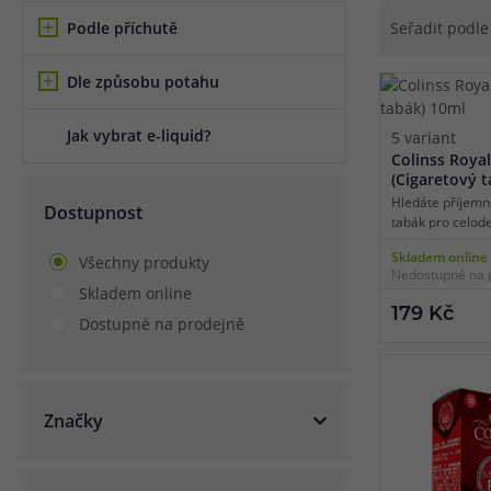
Podle příchutě
Seřadit podl
Článek:
Vybíráme e-liquid, aneb co potřebujete 
Článek:
Vybíráte první e-cigaretu? Poradíme vá
Článek:
Jak namíchat vlastní e-liquid? Je to snad
Dle způsobu potahu
Jak vybrat e-liquid?
5 variant
Colinss Roya
(Cigaretový 
Hledáte příjemn
Dostupnost
tabák pro celod
novinku výrobce 
Skladem online
Všechny produkty
zaujme prokres
Nedostupné na 
jemnou chutí leh
Skladem online
s příjemně jemný
179 Kč
milovníky cigare
Dostupné na prodejně
Značky