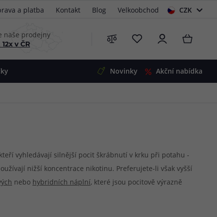
rava a platba
Kontakt
Blog
Velkoobchod
CZK
EUR
e naše prodejny
 12x v ČR
čky
Novinky
Akční nabídka
e
i-Ohm
illa
 Alpha
4
G5
 S&V
ří vyhledávají silnější pocit škrábnutí v krku při potahu -
 používají nižší koncentrace nikotinu. Preferujete-li však vyšší
 V2
00 Pro
vých
nebo
hybridních náplní
, které jsou pocitově výrazně
Mini
S&V
220
 3v1
45
Zobrazit produkty
Zobrazit produkty
Zobrazit produkty
Zobrazit produkty
Zobrazit produkty
Zobrazit produkty