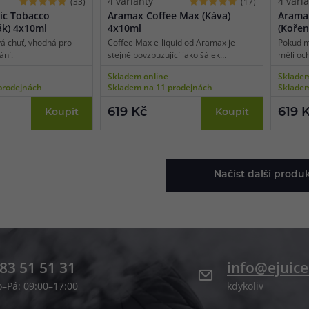
4 varianty
4 vari
(33)
(17)
ic Tobacco
Aramax Coffee Max (Káva)
Arama
ák) 4x10ml
4x10ml
(Kořen
vá chuť, vhodná pro
Coffee Max e-liquid od Aramax je
Pokud m
ání.
stejně povzbuzující jako šálek
měli oc
opravdové hořké černé kávy.
příchut
Skladem online
Skladem
Aromatická chuť pražených kávových
tabákov
prodejnách
Skladem na 11 prodejnách
Skladem
zrn je ideální pro celodenní vaping.
nádech
619 Kč
619 
Koupit
Koupit
Načíst další produ
83 51 51 31
info@ejuice
o–Pá: 09:00–17:00
kdykoliv