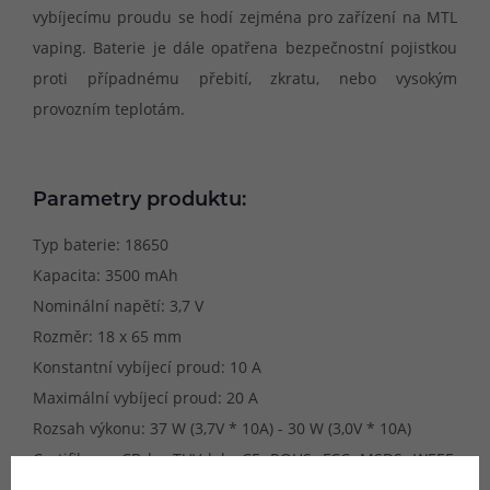
vybíjecímu proudu se hodí zejména pro zařízení na MTL
vaping. Baterie je dále opatřena bezpečnostní pojistkou
proti případnému přebití, zkratu, nebo vysokým
provozním teplotám.
Parametry produktu:
Typ baterie: 18650
Kapacita: 3500 mAh
Nominální napětí: 3,7 V
Rozměr: 18 x 65 mm
Konstantní vybíjecí proud: 10 A
Maximální vybíjecí proud: 20 A
Rozsah výkonu: 37 W (3,7V * 10A) - 30 W (3,0V * 10A)
Certifikace: CB by TUV lab, CE, ROHS, FCC, MSDS, WEEE,
UN38.3, IEC62133