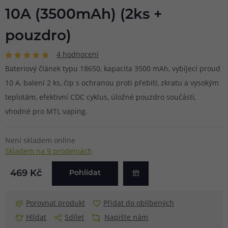
10A (3500mAh) (2ks +
pouzdro)
4 hodnocení
Bateriový článek typu 18650, kapacita 3500 mAh, vybíjecí proud
10 A, balení 2 ks, čip s ochranou proti přebití, zkratu a vysokým
teplotám, efektivní CDC cyklus, úložné pouzdro součástí,
vhodné pro MTL vaping.
Není skladem online
Skladem na 9 prodejnách
469 Kč
Pohlídat
Porovnat produkt
Přidat do oblíbených
Hlídat
Sdílet
Napište nám