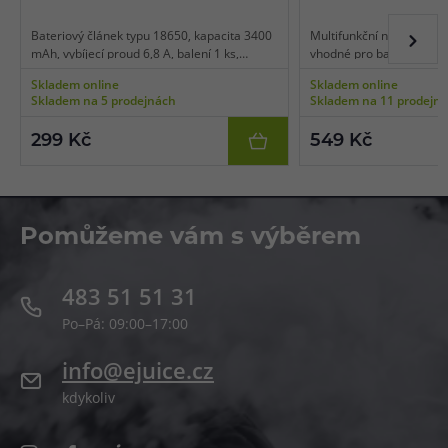
Bateriový článek typu 18650, kapacita 3400
Multifunkční nabíječka bat
mAh, vybíjecí proud 6,8 A, balení 1 ks,
vhodné pro baterie IMR/L
určeno pro MTL vaping, vyrobeno v
MH/Ni-CD, displej, tradič
Skladem online
Skladem online
Japonsku.
maximální dobíjecí proud
Skladem na 5 prodejnách
Skladem na 11 prodejn
A, funkce powerbanky, b
ochrany.
299 Kč
549 Kč
Pomůžeme vám s výběrem
483 51 51 31
Po–Pá: 09:00–17:00
info@ejuice.cz
kdykoliv