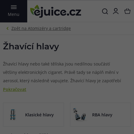
VYHLEDAT
Menu
Žhavící hlavy
Žhavící hlavy nebo také tělíska jsou nedílnou součástí
většiny elektronických cigaret. Právě tady se náplň mění v
aerosol, který následně vapujete. Žhavící hlavy je zapotřebí
pravidelně měnit, aby e-cigareta dosahovala těch
Pokračovat
nejlepších výsledků. Využijete náš vyhledávač
kompatibilního příslušenství, abyste rychle našli tu
správnou hlavu.
Klasické žhavící hlavy
mají pevně
Klasické hlavy
RBA hlavy
připojenou spirálku s vatou a po opotřebení se nahrazují
novými.
RBA hlavy
umožňují vyměnit pouze samotnou