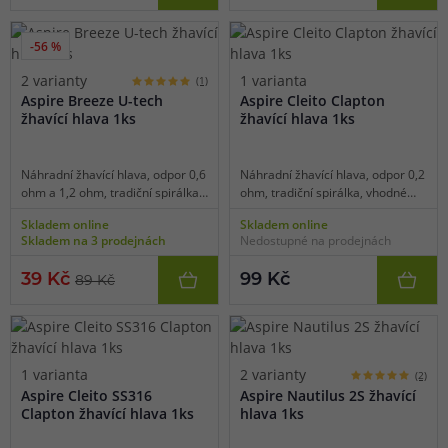
-56 %
2 varianty
1 varianta
(1)
Aspire Breeze U-tech
Aspire Cleito Clapton
žhavící hlava 1ks
žhavící hlava 1ks
Náhradní žhavící hlava, odpor 0,6
Náhradní žhavící hlava, odpor 0,2
ohm a 1,2 ohm, tradiční spirálka,
ohm, tradiční spirálka, vhodné
vhodné pro MTL vaping, 1ks v
pro DL vaping, 1ks v balení.
Skladem online
Skladem online
balení.
Skladem na 3 prodejnách
Nedostupné na prodejnách
39 Kč
99 Kč
89 Kč
1 varianta
2 varianty
(2)
Aspire Cleito SS316
Aspire Nautilus 2S žhavící
Clapton žhavící hlava 1ks
hlava 1ks