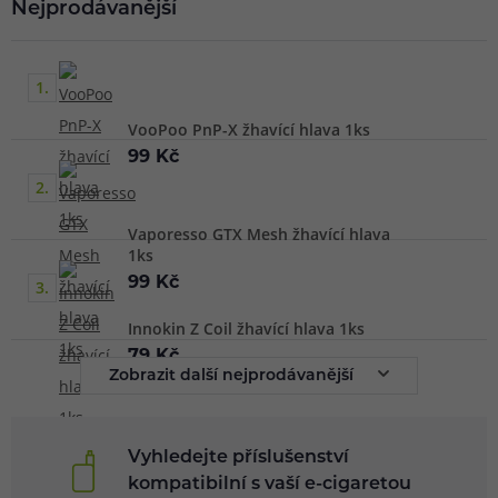
Nejprodávanější
spirálku
a
vatu
, což je ekonomičtější řešení ale na druhou
stranu náročnější na znalosti i dovednosti.
1.
VooPoo PnP-X žhavící hlava 1ks
99 Kč
2.
Vaporesso GTX Mesh žhavící hlava
1ks
99 Kč
3.
Innokin Z Coil žhavící hlava 1ks
79 Kč
Zobrazit další nejprodávanější
Vyhledejte příslušenství
kompatibilní s vaší e-cigaretou