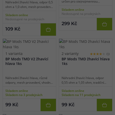
určen pro stejnojmennou
Náhradní žhavící hlava, odpor 0,5
elektronickou cigaretu. Modul lze
ohm a 1,0 ohm, mesh provedení,
Skladem online
použít jako alternativu za tovární
vhodné pro MTL/RDL vaping, 1ks
Nedostupné na prodejnách
Skladem online
žhavící hlavy pro stejnojmenný
v balení.
Nedostupné na prodejnách
model. Základna modulu pojme
299 Kč
celkem jednu spirálku. Modul je
109 Kč
kompatibilní pouze s modelem e-
cigarety Asvape Hita Pod Kit.
1 varianta
2 varianty
(1)
BP Mods TMD V2 žhavící
BP Mods TMD žhavící hlava
hlava 1ks
1ks
Náhradní žhavící hlava, různé
Náhradní žhavící hlava, odpor
odpory, mesh provedení, vhodné
0,55 ohm a 1,05 ohm, tradiční
pro MTL/DL/RDL vaping, 1ks v
spirálka, vhodné pro MTL/RDL
Skladem online
Skladem online
balení.
vaping, 1ks v balení.
Skladem na 3 prodejnách
Skladem na 11 prodejnách
99 Kč
99 Kč