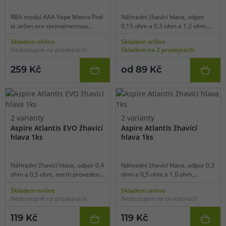
RBA modul AAA Vape Matrix Pod
Náhradní žhavící hlava, odpor
je určen pro stejnojmennou
0,15 ohm a 0,3 ohm a 1,2 ohm,
elektronickou cigaretu. Modul lze
mesh provedení / tradiční
Skladem online
Skladem online
použít jako alternativu za tovární
spirálka, vhodné pro MTL/DL/RDL
Nedostupné na prodejnách
Skladem na 2 prodejnách
žhavící hlavy pro stejnojmenný
vaping, 1ks v balení.
model. Základna modulu pojme
259 Kč
od 89 Kč
celkem jednu spirálku. Uvnitř
modulu se nachází předmotaná
spirálka s odporem 0,4 ohm.
Modul je kompatibilní pouze s
modelem e-cigarety AAA Vape
Matrix Pod Kit.
2 varianty
2 varianty
Aspire Atlantis EVO žhavící
Aspire Atlantis žhavící
hlava 1ks
hlava 1ks
Náhradní žhavící hlava, odpor 0,4
Náhradní žhavící hlava, odpor 0,3
ohm a 0,5 ohm, mesh provedení,
ohm a 0,5 ohm a 1,0 ohm,
vhodné pro DL vaping, 1ks v
tradiční spirálka, vhodné pro DL
Skladem online
Skladem online
balení.
vaping, 1ks v balení.
Nedostupné na prodejnách
Nedostupné na prodejnách
119 Kč
119 Kč