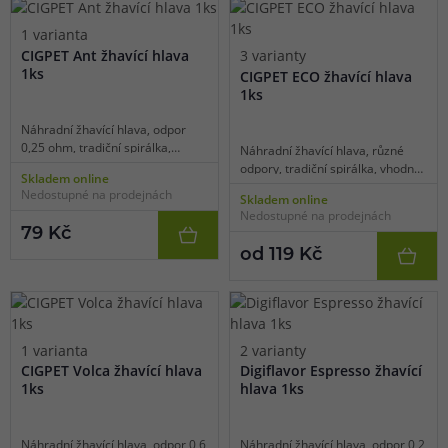
1 varianta
CIGPET Ant žhavící hlava
3 varianty
1ks
CIGPET ECO žhavící hlava
1ks
Náhradní žhavící hlava, odpor
0,25 ohm, tradiční spirálka,
Náhradní žhavící hlava, různé
vhodné pro DL vaping, 1ks v
odpory, tradiční spirálka, vhodné
Skladem online
balení.
pro DL vaping, 1ks v balení.
Nedostupné na prodejnách
Skladem online
Nedostupné na prodejnách
79 Kč
od 119 Kč
1 varianta
2 varianty
CIGPET Volca žhavící hlava
Digiflavor Espresso žhavící
1ks
hlava 1ks
Náhradní žhavící hlava, odpor 0,6
Náhradní žhavící hlava, odpor 0,2