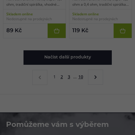
ohm, tradiční spirálka, vhodné
ohm a 0,4 ohm, tradiční spirálka,
pro MTL vaping, 1ks v balení.
vhodné pro DL vaping, 1ks v
Skladem online
Skladem online
balení.
Nedostupné na prodejnách
Nedostupné na prodejnách
89 Kč
119 Kč
Načíst další produkty
1
2
3
…
10
Pomůžeme vám s výběrem