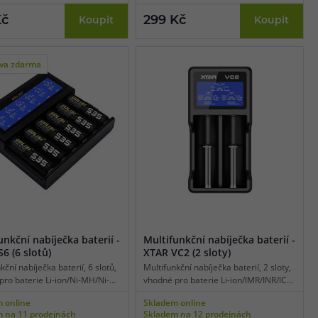
rácené polaritě.
baterií IMR, efektivní odvod tepla.
Kč
299 Kč
Koupit
Koupit
va zdarma
unkční nabíječka baterií -
Multifunkční nabíječka baterií -
S6 (6 slotů)
XTAR VC2 (2 sloty)
kční nabíječka baterií, 6 slotů,
Multifunkční nabíječka baterií, 2 sloty,
pro baterie Li-ion/Ni-MH/Ni-
vhodné pro baterie Li-ion/IMR/INR/ICR,
lej, tradiční síťové napájení,
displej, micro USB napájení,
 online
Skladem online
ní dobíjecí proud v jednom
maximální dobíjecí proud v jednom
 na 11 prodejnách
Skladem na 12 prodejnách
A, bezpečnostní ochrany,
slotu 0,5 A, indikace chyb na displeji,