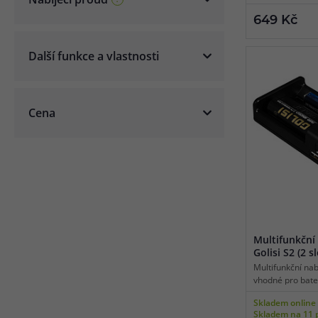
nabíjení, funkce 
649 Kč
tříúrovňové nabí
Další funkce a vlastnosti
Cena
Multifunkční 
Golisi S2 (2 s
Multifunkční nabí
vhodné pro bater
ion/LifePO4/Ni-M
Skladem online
tradiční síťové 
Skladem na 11 
dobíjecí proud v