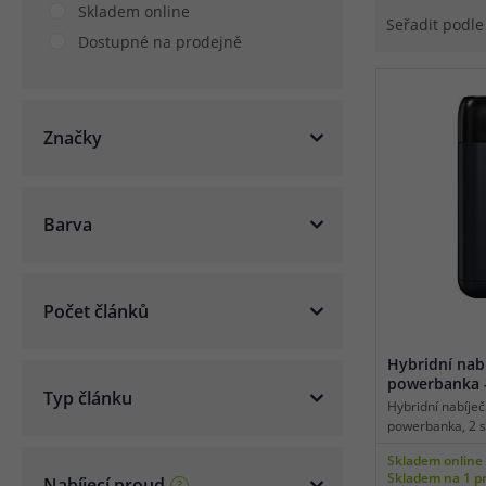
Skladem online
Seřadit podl
Dostupné na prodejně
Značky
Barva
Počet článků
Hybridní nabí
powerbanka 
Typ článku
(Černá)
Hybridní nabíječk
powerbanka, 2 s
baterie Li-ion/IM
Skladem online
USB-C port, max
Skladem na 1 p
Nabíjecí proud
v jednom slotu 