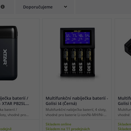
e
powerbanky, bezpečnostní ochrany.
ječka baterií /
Multifunkční nabíječka baterií -
Multif
- XTAR PB2SL
Golisi I4 (Černá)
Golisi
a baterií /
Multifunkční nabíječka baterií, 4 sloty,
Multifun
loty, vhodné pro
vhodné pro baterie Li-ion/Ni-MH/Ni-
vhodné 
R/INR/ICR, displej,
CD, displej, micro USB napájení,
CD, LED
Skladem online
Skladem
imální dobíjecí proud
maximální dobíjecí proud v jednom
maximál
rodejně
Skladem na 11 prodejnách
Skladem
2 A, balancované
slotu 2 A, kvalitní zpracování, efektivní
slotu 0