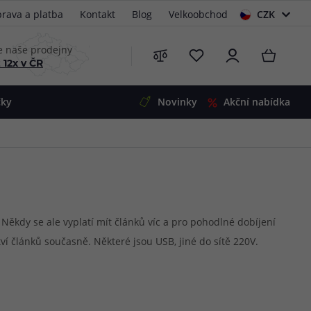
rava a platba
Kontakt
Blog
Velkoobchod
CZK
EUR
e naše prodejny
 12x v ČR
čky
Novinky
Akční nabídka
e
i-Ohm
illa
 Alpha
4
G5
 S&V
Někdy se ale vyplatí mít článků víc a pro pohodlné dobíjení
ví článků současně. Některé jsou USB, jiné do sítě 220V.
 V2
00 Pro
Mini
S&V
220
 3v1
45
Zobrazit produkty
Zobrazit produkty
Zobrazit produkty
Zobrazit produkty
Zobrazit produkty
Zobrazit produkty