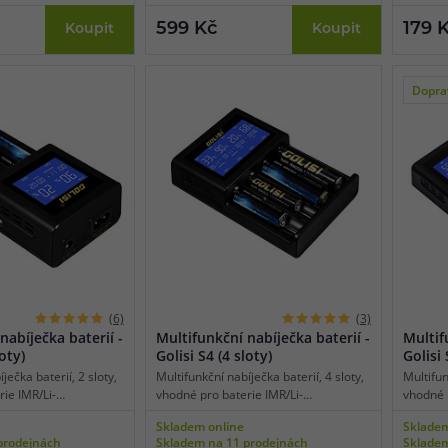
aktivace baterií 0V,
odvod tepla při nabíjení.
proti ob
599 Kč
179 
Koupit
Koupit
jení, teplotní ochrana.
Dopra
(6)
(3)
nabíječka baterií -
Multifunkční nabíječka baterií -
Multif
loty)
Golisi S4 (4 sloty)
Golisi 
ječka baterií, 2 sloty,
Multifunkční nabíječka baterií, 4 sloty,
Multifun
ie IMR/Li-
vhodné pro baterie IMR/Li-
vhodné 
H/Ni-CD, displej,
ion/LifePO4/Ni-MH/Ni-CD, displej,
CD, disp
Skladem online
Skladem
napájení, maximální
tradiční síťové napájení, maximální
maximál
prodejnách
Skladem na 11 prodejnách
Skladem
 jednom slotu 2 A,
dobíjecí proud v jednom slotu 2 A,
slotu 2 