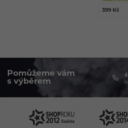
jednom slotu 2 A
proudu, teplotní
399 Kč
obnovy IMR bater
Pomůžeme vám
4
s výběrem
P