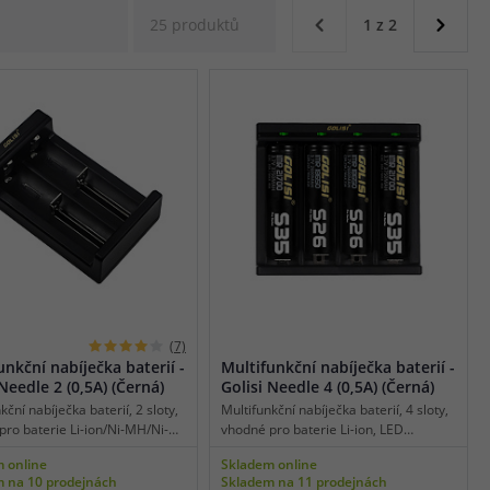
25 produktů
1 z 2
(7)
unkční nabíječka baterií -
Multifunkční nabíječka baterií -
 Needle 2 (0,5A) (Černá)
Golisi Needle 4 (0,5A) (Černá)
kční nabíječka baterií, 2 sloty,
Multifunkční nabíječka baterií, 4 sloty,
pro baterie Li-ion/Ni-MH/Ni-
vhodné pro baterie Li-ion, LED
 indikace, micro USB napájení,
indikace, micro USB napájení,
 online
Skladem online
ní dobíjecí proud v jednom
maximální dobíjecí proud v jednom
 na 10 prodejnách
Skladem na 11 prodejnách
,5 A, snadná obsluha, ochrana
slotu 0,5 A, snadná obsluha, obnova