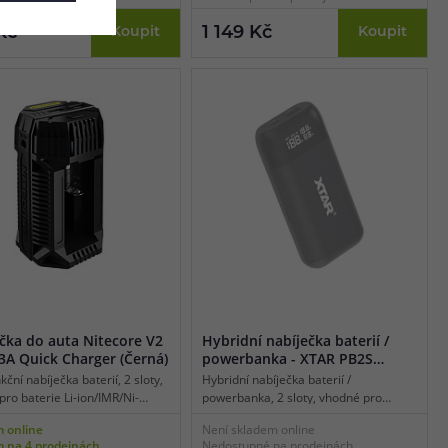
 jednom slotu 3 A, funkce QC
proud v jednom slotu 3 A, tříkrokové
 nabíjení, funkce aktivace
nabíjení, funkce aktivace baterií 0 V,
Kč
1 149 Kč
Koupit
Koupit
0 V, teplotní monitoring.
bezpečnostní ochrany, QC3.0 rychlé
nabíjení.
čka do auta Nitecore V2
Hybridní nabíječka baterií /
 3A Quick Charger (Černá)
powerbanka - XTAR PB2S
(Černá)
kční nabíječka baterií, 2 sloty,
Hybridní nabíječka baterií /
ro baterie Li-ion/IMR/Ni-
powerbanka, 2 sloty, vhodné pro
d, LED indikace, napájení
baterie Li-ion/IMR/INR/ICR, displej,
 online
Není skladem online
ptérem, maximální dobíjecí
USB-C port, maximální dobíjecí proud
 na 4 prodejnách
Nedostupné na prodejnách