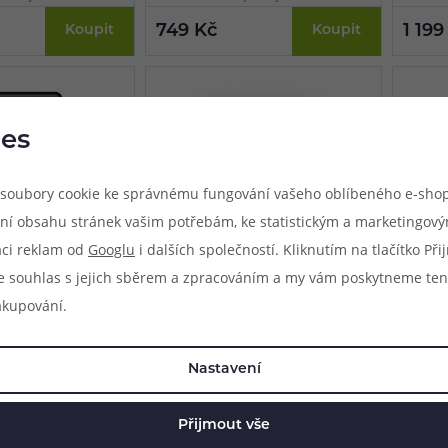
ky, bezpečnostní
bezpečnostní ochrany.
změna z
749 Kč
1 199
Koupit
Koupit
es
soubory cookie ke správnému fungování vašeho oblíbeného e-shop
ní obsahu stránek vašim potřebám, ke statistickým a marketingov
aci reklam od
Googlu
i dalších společností. Kliknutím na tlačítko Př
e souhlas s jejich sběrem a zpracováním a my vám poskytneme ten
akupování.
nabíječka baterií -
Multifunkční nabíječka baterií -
Multif
 sloty)
XTAR VC4 (4 sloty)
XTAR V
Nastavení
ječka baterií, 2 sloty,
Multifunkční nabíječka baterií, 4 sloty,
Multifun
ie Li-
vhodné pro baterie Li-
vhodné p
Ni-MH/Ni-CD, displej,
ion/IMR/INR/ICR/Ni-MH/Ni-CD, displej,
ion/IMR
Přijmout vše
Skladem online
Skladem
 maximální dobíjecí
micro USB napájení, maximální
USB-C n
rodejně
Skladem na 11 prodejnách
Skladem