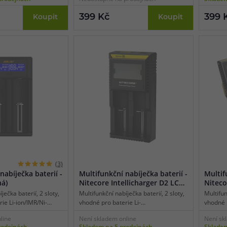
aximální dobíjecí
proud v 
lotu 2 A, tříkrokové
ve voze
399 Kč
399 
Koupit
Koupit
aktivace baterií 0 V,
baterií 
hrany.
volba r
(3)
nabíječka baterií -
Multifunkční nabíječka baterií -
Multif
ná)
Nitecore Intellicharger D2 LCD
Niteco
(2 sloty)
(4 slot
ječka baterií, 2 sloty,
Multifunkční nabíječka baterií, 2 sloty,
Multifun
ie Li-ion/IMR/Ni-
vhodné pro baterie Li-
vhodné p
ej, micro USB
ion/IMR/LiFePO4/Ni-MH/Ni-CD, displej,
ion/IMR
line
Není skladem online
Není sk
lní dobíjecí proud v
tradiční síťové napájení, maximální
tradiční
rodejnách
Skladem na 5 prodejnách
Skladem