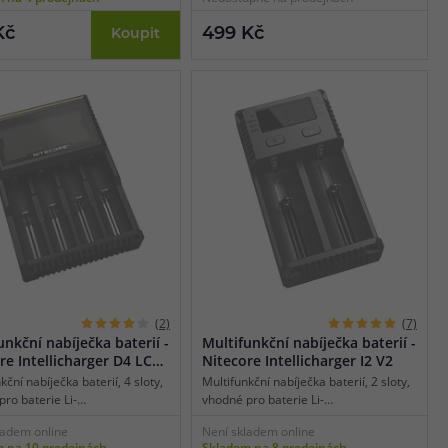
jednom slotu 3 A, pro nabíjení
v jednom slotu 2 A, balancované
, funkce obnovy a aktivace
nabíjení, funkce aktivace baterií 0V,
Kč
499 Kč
Koupit
Li-ion, automatická a manuální
tříúrovňové nabíjení, teplotní ochrana.
ežimu.
(2)
(7)
unkční nabíječka baterií -
Multifunkční nabíječka baterií -
re Intellicharger D4 LCD
Nitecore Intellicharger I2 V2
y)
kční nabíječka baterií, 4 sloty,
Multifunkční nabíječka baterií, 2 sloty,
ro baterie Li-
vhodné pro baterie Li-
/LiFePO4/Ni-MH/Ni-CD, displej,
ion/IMR/LiFePO4/Ni-MH/Ni-CD, LED
ladem online
Není skladem online
 síťové napájení, maximální
indikace, tradiční síťové napájení,
 na 10 prodejnách
Skladem na 8 prodejnách