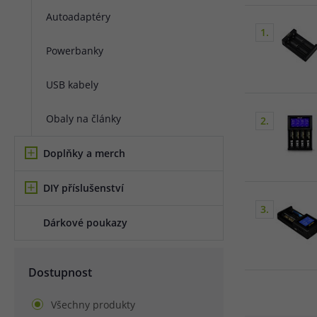
Autoadaptéry
Článek:
Vybíráme e-liquid, aneb co potřebujete 
1.
Článek:
Vybíráte první e-cigaretu? Poradíme vá
Článek:
Jak namíchat vlastní e-liquid? Je to snad
Powerbanky
USB kabely
Obaly na články
2.
Doplňky a merch
DIY příslušenství
3.
Dárkové poukazy
Dostupnost
Všechny produkty