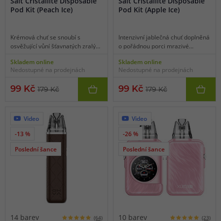
Salt Cristallite Disposable
Salt Cristallite Disposable
Pod Kit (Peach Ice)
Pod Kit (Apple Ice)
Krémová chuť se snoubí s
Intenzivní jablečná chuť doplněná
osvěžující vůní šťavnatých zralých
o pořádnou porci mrazivé
broskví zasypaných kostkami
koolady zatočí všemi vašimi
Skladem online
Skladem online
ledu. Typická broskvová chuť s
smysly. Kyselkavá chuť nabitá
Nedostupné na prodejnách
Nedostupné na prodejnách
příjemně hladkou krémovitou
energií, sílou a překypující
strukturou a mrazivým dovětkem
svěžestí. Na tohle se jen tak
99 Kč
99 Kč
179 Kč
179 Kč
zaručeně roztančí vaše chuťové
nezapomíná.
pohárky.
Video
Video
-13 %
-26 %
Poslední šance
Poslední šance
14 barev
10 barev
(64)
(23)