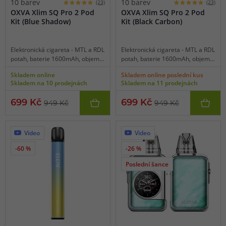
10 barev
10 barev
(23)
(23)
OXVA Xlim SQ Pro 2 Pod
OXVA Xlim SQ Pro 2 Pod
Kit (Blue Shadow)
Kit (Black Carbon)
Elektronická cigareta - MTL a RDL
Elektronická cigareta - MTL a RDL
potah, baterie 1600mAh, objem
potah, baterie 1600mAh, objem
2ml, automatické spínání, výkon
2ml, automatické spínání, výkon
Skladem online
Skladem online poslední kus
5-30W, dobíjení USB-C, regulace
5-30W, dobíjení USB-C, regulace
Skladem na 10 prodejnách
Skladem na 11 prodejnách
air-flow, HD displej, inteligentní
air-flow, HD displej, inteligentní
detekce odporu, inteligentní
detekce odporu, inteligentní
699 Kč
699 Kč
949 Kč
949 Kč
statistika vapování, různorodá
statistika vapování, různorodá
barevná schémata i statické
barevná schémata i statické
tapety, intuitivní dotykové
tapety, intuitivní dotykové
ovládání, bohaté funkce, svítilna,
ovládání, bohaté funkce, svítilna,
Video
Video
stopky, funkce kalendáře, menu v
stopky, funkce kalendáře, menu v
-60 %
-26 %
českém jazyce včetně výběru
českém jazyce včetně výběru
jiných jazyků, kompatibilní se
jiných jazyků, kompatibilní se
Poslední šance
všemi Xlim cartridgemi.
všemi Xlim cartridgemi.