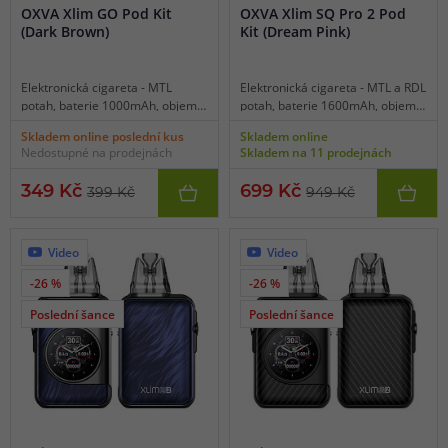
OXVA Xlim GO Pod Kit
OXVA Xlim SQ Pro 2 Pod
(Dark Brown)
Kit (Dream Pink)
Elektronická cigareta - MTL
Elektronická cigareta - MTL a RDL
potah, baterie 1000mAh, objem
potah, baterie 1600mAh, objem
2ml, automatické spínání,
2ml, automatické spínání, výkon
Skladem online poslední kus
Skladem online
automatický výkon 5-30W,
5-30W, dobíjení USB-C, regulace
Nedostupné na prodejnách
Skladem na 11 prodejnách
dobíjení USB-C, regulace air-flow,
air-flow, HD displej, inteligentní
inteligentní detekce odporu,
detekce odporu, inteligentní
349 Kč
699 Kč
399 Kč
949 Kč
elegantní zpracování, cartridge z
statistika vapování, různorodá
platformy Xlim.
barevná schémata i statické
tapety, intuitivní dotykové
ovládání, bohaté funkce, svítilna,
Video
Video
stopky, funkce kalendáře, menu v
-26 %
-26 %
českém jazyce včetně výběru
jiných jazyků, kompatibilní se
Poslední šance
Poslední šance
všemi Xlim cartridgemi.