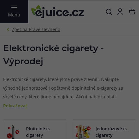
VYHLEDAT
Menu
Elektronické cigarety -
Výprodej
Elektronické cigarety, které jsme právě zlevnili. Nakupte
výhodně jednorázové i opětovně doplnitelné e-cigarety za
skvělé ceny, které jinde nenajdete. Akční nabídka platí
pouze do vyprodání zásob a je časově omezena.
Pokračovat
Plnitelné e-
Jednorázové e-
cigarety
cigarety