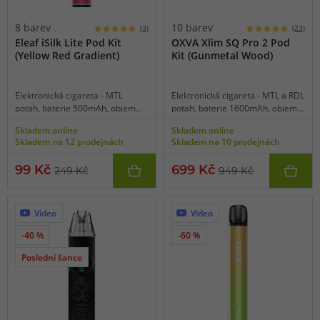
8 barev
10 barev
(3)
(23)
Eleaf iSilk Lite Pod Kit
OXVA Xlim SQ Pro 2 Pod
(Yellow Red Gradient)
Kit (Gunmetal Wood)
Elektronická cigareta - MTL
Elektronická cigareta - MTL a RDL
potah, baterie 500mAh, objem
potah, baterie 1600mAh, objem
2ml, automatické spínání, výkon
2ml, automatické spínání, výkon
Skladem online
Skladem online
až 10W, dobíjení USB-C,
5-30W, dobíjení USB-C, regulace
Skladem na 12 prodejnách
Skladem na 10 prodejnách
inteligentní detekce odporu,
air-flow, HD displej, inteligentní
kapesní rozměry, snadné
detekce odporu, inteligentní
99 Kč
699 Kč
249 Kč
949 Kč
používání, jednoduchý model pro
statistika vapování, různorodá
začátečníky.
barevná schémata i statické
tapety, intuitivní dotykové
ovládání, bohaté funkce, svítilna,
Video
Video
stopky, funkce kalendáře, menu v
-40 %
-60 %
českém jazyce včetně výběru
jiných jazyků, kompatibilní se
Poslední šance
všemi Xlim cartridgemi.