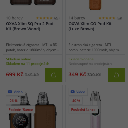
10 barev
14 barev
(23)
(64)
OXVA Xlim SQ Pro 2 Pod
OXVA Xlim GO Pod Kit
Kit (Brown Wood)
(Luxe Brown)
Elektronická cigareta - MTL a RDL
Elektronická cigareta - MTL
potah, baterie 1600mAh, objem
potah, baterie 1000mAh, objem
2ml, automatické spínání, výkon
2ml, automatické spínání,
Skladem online
Skladem online
5-30W, dobíjení USB-C, regulace
automatický výkon 5-30W,
Skladem na 11 prodejnách
Nedostupné na prodejnách
air-flow, HD displej, inteligentní
dobíjení USB-C, regulace air-flow,
detekce odporu, inteligentní
inteligentní detekce odporu,
699 Kč
349 Kč
949 Kč
399 Kč
statistika vapování, různorodá
elegantní zpracování, cartridge z
barevná schémata i statické
platformy Xlim.
tapety, intuitivní dotykové
ovládání, bohaté funkce, svítilna,
Video
Video
stopky, funkce kalendáře, menu v
-26 %
-40 %
českém jazyce včetně výběru
jiných jazyků, kompatibilní se
Poslední šance
Poslední šance
všemi Xlim cartridgemi.