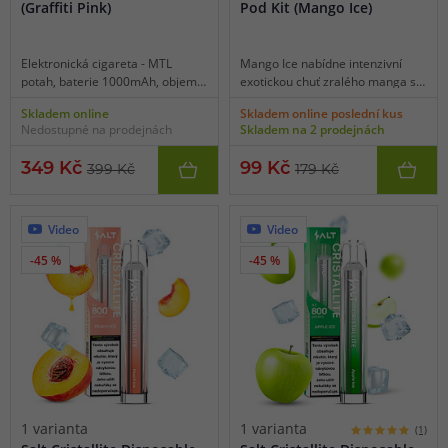
(Graffiti Pink)
Pod Kit (Mango Ice)
Elektronická cigareta - MTL
Mango Ice nabídne intenzivní
potah, baterie 1000mAh, objem
exotickou chuť zralého manga s
2ml, automatické spínání,
jemnými náznaky dřevitosti a
Skladem online
Skladem online poslední kus
automatický výkon 5-30W,
krémové svěžesti. K plné a
Nedostupné na prodejnách
Skladem na 2 prodejnách
dobíjení USB-C, regulace air-flow,
výrazné chuti manga se v závěru
inteligentní detekce odporu,
připojí mrazivá koolada pro
349 Kč
99 Kč
399 Kč
179 Kč
elegantní zpracování, cartridge z
zvýraznění celkové chuti. Tohle
platformy Xlim.
zkrátka musíte vyzkoušet.
Video
Video
-45 %
-45 %
1 varianta
1 varianta
(1)