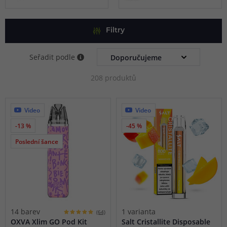
Filtry
Seřadit podle
208 produktů
Video
Video
-13 %
-45 %
Poslední šance
14 barev
1 varianta
(64)
OXVA Xlim GO Pod Kit
Salt Cristallite Disposable