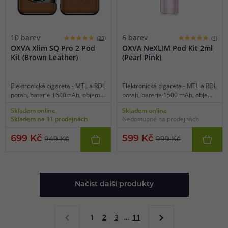
10 barev
6 barev
(23)
(1)
OXVA Xlim SQ Pro 2 Pod
OXVA NeXLIM Pod Kit 2ml
Kit (Brown Leather)
(Pearl Pink)
Elektronická cigareta - MTL a RDL
Elektronická cigareta - MTL a RDL
potah, baterie 1600mAh, objem
potah, baterie 1500 mAh, objem
2ml, automatické spínání, výkon
2 ml, automatické spínání potahu,
Skladem online
Skladem online
5-30W, dobíjení USB-C, regulace
výkon 5-40 W, rychlé dobíjení
Skladem na 11 prodejnách
Nedostupné na prodejnách
air-flow, HD displej, inteligentní
5V/2A přes USB-C, regulace air-
detekce odporu, inteligentní
flow, displej 0.85" OLED,
699 Kč
599 Kč
949 Kč
999 Kč
statistika vapování, různorodá
inteligentní detekce odporu,
barevná schémata i statické
barevné rozhraní, inovativní
tapety, intuitivní dotykové
technologie Dual Mesh a Unitech
ovládání, bohaté funkce, svítilna,
2.0, luxusní zpracování.
stopky, funkce kalendáře, menu v
Načíst další produkty
českém jazyce včetně výběru
jiných jazyků, kompatibilní se
všemi Xlim cartridgemi.
1
2
3
…
11