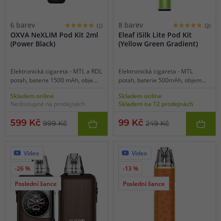
6 barev
8 barev
(1)
(3)
OXVA NeXLIM Pod Kit 2ml
Eleaf iSilk Lite Pod Kit
(Power Black)
(Yellow Green Gradient)
Elektronická cigareta - MTL a RDL
Elektronická cigareta - MTL
potah, baterie 1500 mAh, objem
potah, baterie 500mAh, objem
2 ml, automatické spínání potahu,
2ml, automatické spínání, výkon
Skladem online
Skladem online
výkon 5-40 W, rychlé dobíjení
až 10W, dobíjení USB-C,
Nedostupné na prodejnách
Skladem na 12 prodejnách
5V/2A přes USB-C, regulace air-
inteligentní detekce odporu,
flow, displej 0.85" OLED,
kapesní rozměry, snadné
599 Kč
99 Kč
999 Kč
249 Kč
inteligentní detekce odporu,
používání, jednoduchý model pro
barevné rozhraní, inovativní
začátečníky.
technologie Dual Mesh a Unitech
2.0, luxusní zpracování.
Video
Video
-26 %
-13 %
Poslední šance
Poslední šance