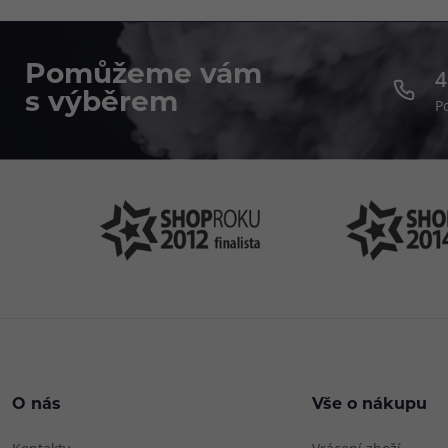
jen tak se od ní
doporučujeme h
výrazně chladiv
každodenní vapin
Pomůžeme vám
4
chvíle osvěžení.
s výběrem
P
O nás
Vše o nákupu