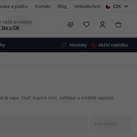
rava a platba
Kontakt
Blog
Velkoobchod
CZK
EUR
e naše prodejny
 12x v ČR
čky
Novinky
Akční nabídka
e
i-Ohm
illa
 Alpha
4
G5
 S&V
 & vape. Stačí doplnit bázi, zatřepat a můžete vapovat.
 V2
00 Pro
Mini
S&V
5 produktů
220
 3v1
45
Zobrazit produkty
Zobrazit produkty
Zobrazit produkty
Zobrazit produkty
Zobrazit produkty
Zobrazit produkty