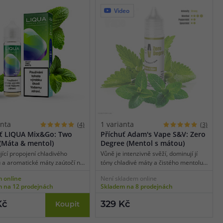
Video
anta
1 varianta
(4)
(3)
uť LIQUA Mix&Go: Two
Příchuť Adam's Vape S&V: Zero
(Máta & mentol)
Degree (Mentol s mátou)
ící propojení chladivého
Vůně je intenzivně svěží, dominují jí
 a aromatické máty zaútočí na
tóny chladivé máty a čistého mentolu.
uťové pohárky nekompromisně
Při potažení ucítíte chladivý nástup,
 online
Není skladem online
mi tóny, které zanechají na
který vás okamžitě osvěží. Chladivost
 na 12 prodejnách
Skladem na 8 prodejnách
ouhotrvající svěžest. Pokud
přetrvává i při výdechu, kde se rozvíjí
jete tabákovým, nebo
lehce nasládlý profil máty klasnaté bez
Kč
329 Kč
Koupit
 směsím a potrpíte si na
rušivých podtónů.
 chladivé příchutě, rozhodně