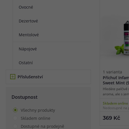
Ovocné
Článek:
Vybíráme e-liquid, aneb co potřebujete 
Článek:
Vybíráte první e-cigaretu? Poradíme vá
Článek:
Jak namíchat vlastní e-liquid? Je to snad
Dezertové
Mentolové
Nápojové
Ostatní
1 varianta
Příslušenství
Příchuť Infa
Sweet Mint (
máta)
Hledáte palčivě 
aroma, ale s je
Dostupnost
podkresem? Tah
Skladem online
přesně to, co by
Nedostupné na 
hit, plnou chuť
Všechny produkty
a slaďoučký ocás
Skladem online
369 Kč
žvýkačky. Zkrátk
vapování kdykol
Dostupné na prodejně