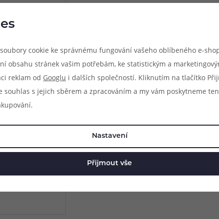
zkrátka naprosto dokonalá.
jste nar
ledová,
zkrátka
es
 (JUST JUICE)
soubory cookie ke správnému fungování vašeho oblíbeného e-shop
ní obsahu stránek vašim potřebám, ke statistickým a marketingov
aci reklam od
Googlu
i dalších společností. Kliknutím na tlačítko Př
e souhlas s jejich sběrem a zpracováním a my vám poskytneme ten
akupování.
(13)
Juice S&V: ICE Pure
Nastavení
 mentol)
adivá dokonalost by se
definovat pomocí čtyř
Přijmout vše
azivý mentol a
line
Jednoduchá,
prodejnách
ující, výrazná,
lná chuť mentolu a
hladivé coolady v
va srazí do kolen a