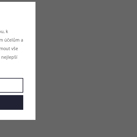
azili na to pravé. Příchuť je
 dechberoucí, přímočará a
 famózní.
u, k
ým účelům a
ijmout vše
 nejlepší