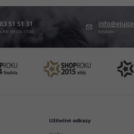
 neodtrhnete. Příchuť
lavně milovníkům
ých směsí pro
g, nebo i pro krátké
83 51 51 31
info@ejuice
o–Pá: 09:00–17:00
kdykoliv
Užitečné odkazy