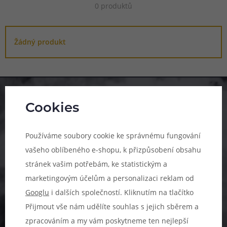
0 produktů
Žádný produkt
Pomůžeme vám s výběrem
Cookies
483 51 51 31
Používáme soubory cookie ke správnému fungování
Po–Pá: 09:00–17:00
vašeho oblíbeného e-shopu, k přizpůsobení obsahu
info@ejuice.cz
stránek vašim potřebám, ke statistickým a
marketingovým účelům a personalizaci reklam od
kdykoliv
Googlu
i dalších společností. Kliknutím na tlačítko
Přijmout vše nám udělíte souhlas s jejich sběrem a
zpracováním a my vám poskytneme ten nejlepší