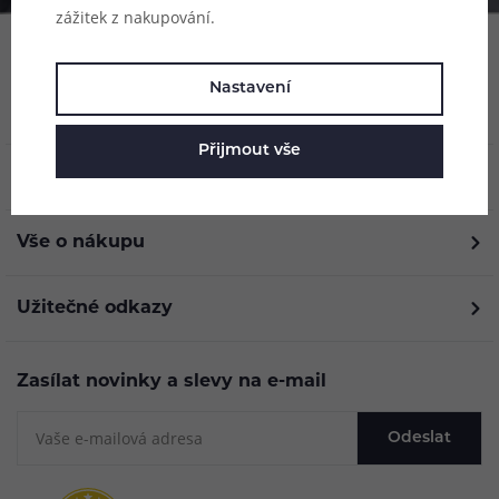
zážitek z nakupování.
Nastavení
Přijmout vše
O nás
Vše o nákupu
Užitečné odkazy
Zasílat novinky a slevy na e-mail
Odeslat