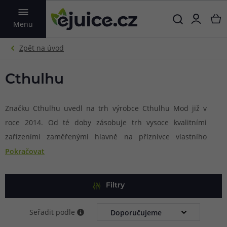
VYHLEDAT
Menu
Cthulhu
Značku Cthulhu uvedl na trh výrobce Cthulhu Mod již v
roce 2014. Od té doby zásobuje trh vysoce kvalitními
zařízeními zaměřenými hlavně na příznivce vlastního
motání. Díky celé řadě motacích RDA, RTA a
Pokračovat
RDTA atomizérů si velice rychle získal oblibu.
Minimalistický design, snadná instalace spirál, přívětivá
Filtry
uživatelská obsluha a povedený marketing činí z tohoto
výrobce opravdovou legendu ve světě vapingu.
Seřadit podle