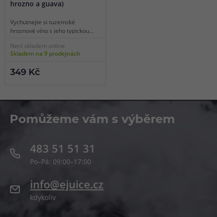
hrozno a guava)
Vychutnejte si tuzemské
hroznové víno s jeho typickou
šťavnatou a sladkou chutí
Není skladem online
doplněné o esenci exotické
Skladem na 9 prodejnách
guavy. K oběma ovocným
složkám se přidává ještě
349 Kč
chladivost díky přítomnosti
koolady. Každý potah tak bude
intenzivní, chuťově bohatý a
mimořádně osvěžující.
Pomůžeme vám s výběrem
483 51 51 31
Po–Pá: 09:00–17:00
info@ejuice.cz
kdykoliv