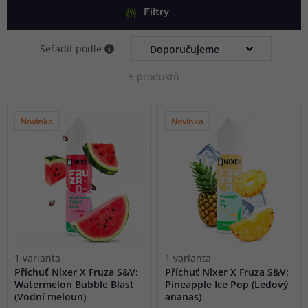
dokáže ohromit všechny příznivce originálních receptur a
Filtry
neotřelých kombinací, které jinde nenajdete.
Seřadit podle
5 produktů
Novinka
Novinka
1 varianta
1 varianta
Příchuť Nixer X Fruza S&V:
Příchuť Nixer X Fruza S&V:
Watermelon Bubble Blast
Pineapple Ice Pop (Ledový
(Vodní meloun)
ananas)