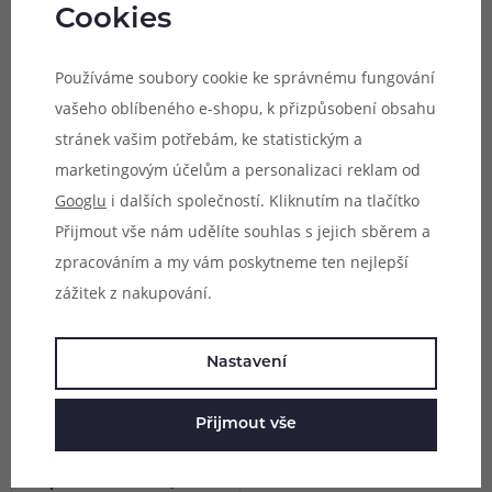
mandarinka)
Cookies
Výrazná, intenzivní a magická
Tak tuhle lahůdku jste zaručeně
chuť zralých třešní doplněná o
ještě neochutnali. v příchuti
chuť čerstvě natrhaných malin
Mandarin Mango Freeze na vás
Používáme soubory cookie ke správnému fungování
Není skladem online
Není skladem online
zasypaných kostkami ledu.
čeká okouzlující a jedinečné
vašeho oblíbeného e-shopu, k přizpůsobení obsahu
Skladem na 7 prodejnách
Skladem na 8 prodejnách
Přesně to na vás čeká v příchuti
spojení chuti mandarinky a
Cherry Raspberry Ice.
vyzrálého exotického manga. Aby
stránek vašim potřebám, ke statistickým a
349 Kč
349 Kč
Harmonické ovocné duo a porce
byl zážitek ještě výraznější, k
marketingovým účelům a personalizaci reklam od
chladivosti pro umocnění
oběma složkám se připojuje také
celkového požitku.
řádná porce mrazivé koolady.
Googlu
i dalších společností. Kliknutím na tlačítko
Tohle je rozhodně zážitek.
Novinka
Přijmout vše nám udělíte souhlas s jejich sběrem a
zpracováním a my vám poskytneme ten nejlepší
zážitek z nakupování.
Nastavení
Přijmout vše
1 varianta
Příchuť Nixer X Fruza S&V:
Grape Guava Slush (Ledové