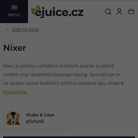
VYHLEDAT
Menu
Nixer
Nixer je jednou z předních britských značek, za jejímž
zrodem stojí společnost Dispergo Vaping. Specializuje se
na výrobu vysoce kvalitních příchutí zejména typu shake &
vape. Příchutě této značky jsou vyráběny dle nejvyšších
Pokračovat
standardů a jen z těch nejkvalitnějších ingrediencí a
surovin.
Shake & Vape
příchutě
V naší nabídce můžete najít kolekci ovocných příchutí s
chladivým podkladem Nixer X Fruza. Tahle šarmantní série