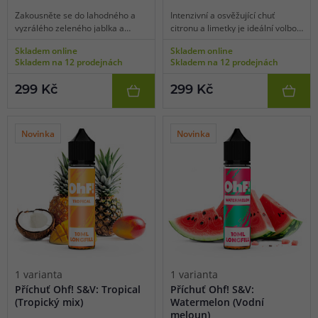
Zakousněte se do lahodného a
Intenzivní a osvěžující chuť
vyzrálého zeleného jablka a
citronu a limetky je ideální volbou
zamilujte si intenzivní jablečnou
pro horké letní dny, ale skvěle
Skladem online
Skladem online
chuť plnou šťavnatosti, mírné
chutná také kdykoliv během
Skladem na 12 prodejnách
Skladem na 12 prodejnách
nakyslosti a bohaté sladkosti.
celého roku. V této příchuti je
Reálná chuť zelených jablek se
bohaté citrusové aroma citronu a
299 Kč
299 Kč
vším, co k tomu patří, přesně to
limetky ještě doplněno o kapku
vám nabídne tato příchuť.
chladivé koolady pro dokonalou
osvěžující tečku.
Novinka
Novinka
1 varianta
1 varianta
Příchuť Ohf! S&V: Tropical
Příchuť Ohf! S&V:
(Tropický mix)
Watermelon (Vodní
meloun)