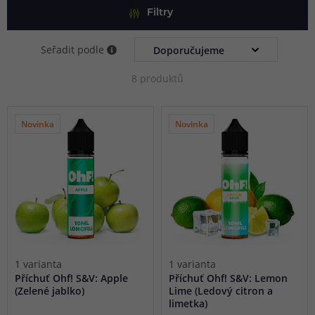
výrobních procesů a potřebných kontrol pro uvedení na
Filtry
světový trh. OhF! není jen značka, je to opravdový chuťový
Seřadit podle
zážitek.
8 produktů
Novinka
Novinka
1 varianta
1 varianta
Příchuť Ohf! S&V: Apple
Příchuť Ohf! S&V: Lemon
(Zelené jablko)
Lime (Ledový citron a
limetka)