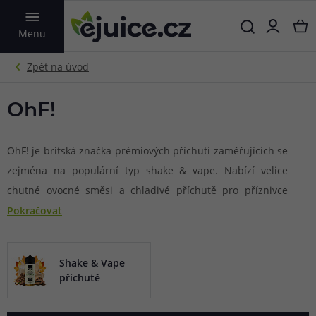
VYHLEDAT
Menu
OhF!
OhF! je britská značka prémiových příchutí zaměřujících se
zejména na populární typ shake & vape. Nabízí velice
chutné ovocné směsi a chladivé příchutě pro příznivce
koolady. V kolekci těchto příchutí najdete jak běžné
Pokračovat
jednodruhové ovoce, tak také komplexnější mixy a chladivé
osvěžující kombinace. Všechny příchutě této značky se
Shake & Vape
pyšní kvalitní přípravou a vysoce kvalitními použitými
příchutě
surovinami při výrobě, které dodávají každé příchuti
nezaměnitelný charakter. Jsou vyráběny za přísných