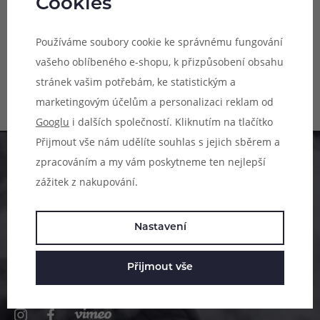
Cookies
Bateriový článek typu 18650,
kapacita 3400 mAh, vybíjecí
Používáme soubory cookie ke správnému fungování
proud 6,8 A, balení 1 ks, určeno
Skladem online
pro MTL vaping, vyrobeno v
vašeho oblíbeného e-shopu, k přizpůsobení obsahu
Skladem na 5 prodejnách
Japonsku.
stránek vašim potřebám, ke statistickým a
299 Kč
marketingovým účelům a personalizaci reklam od
Googlu
i dalších společností. Kliknutím na tlačítko
Přijmout vše nám udělíte souhlas s jejich sběrem a
Pomůžeme vám s výběrem
zpracováním a my vám poskytneme ten nejlepší
zážitek z nakupování.
483 51 51 31
Po–Pá: 09:00–17:00
Nastavení
info@ejuice.cz
Přijmout vše
kdykoliv