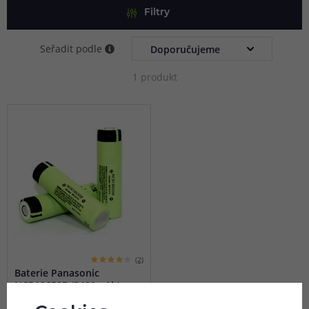
Filtry
Seřadit podle
1 produkt
(2)
Baterie Panasonic
NCR18650B (3400mAh)