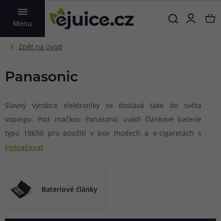
VYHLEDAT
Menu
Panasonic
Slavný výrobce elektroniky se dostává také do světa
vapingu. Pod značkou Panasonic uvádí článkové baterie
typu 18650 pro použití v box modech a e-cigaretách s
podporou tohoto typu baterií. Díky své vyšší kapacitě a
Pokračovat
nižšímu vybíjecímu proudu jsou vhodné zejména pro
zařízení na MTL vaping. Osvědčený výrobce Panasonic se
navíc postará o kvalitní zážitek z vapingu díky všem
Bateriové články
dostupným certifikacím pro bezpečný a stabilní chod.