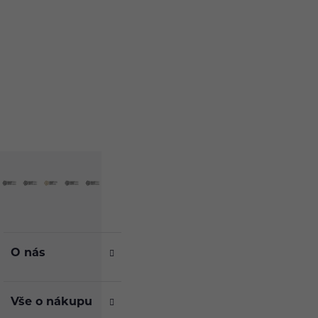
Po–Pá: 09:00–17:00
info@ejuice.cz
kdykoliv
O nás
Vše o nákupu