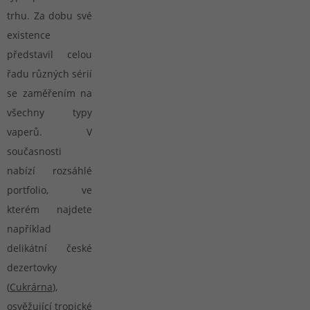
trhu. Za dobu své
existence
představil celou
řadu různých sérií
se zaměřením na
všechny typy
vaperů. V
současnosti
nabízí rozsáhlé
portfolio, ve
kterém najdete
například
delikátní české
dezertovky
(
Cukrárna
),
osvěžující tropické