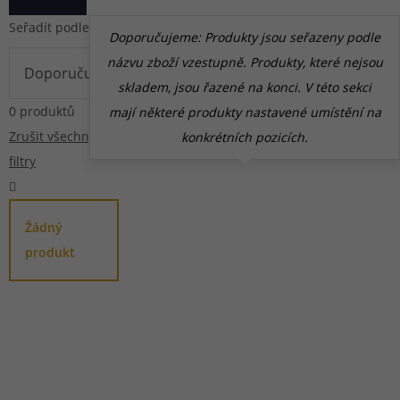
Seřadit podle
Doporučujeme: Produkty jsou seřazeny podle
názvu zboží vzestupně. Produkty, které nejsou
skladem, jsou řazené na konci. V této sekci
0 produktů
mají některé produkty nastavené umístění na
Zrušit všechny
konkrétních pozicích.
filtry
Žádný
produkt
Pomůžeme
vám s
483 51 51 31
výběrem