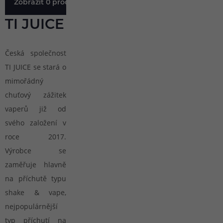
Zobrazit 0 produktů
TI JUICE
Česká společnost
TI JUICE se stará o
mimořádný
chuťový zážitek
vaperů již od
svého založení v
roce 2017.
Výrobce se
zaměřuje hlavně
na příchutě typu
shake & vape,
nejpopulárnější
typ příchutí na