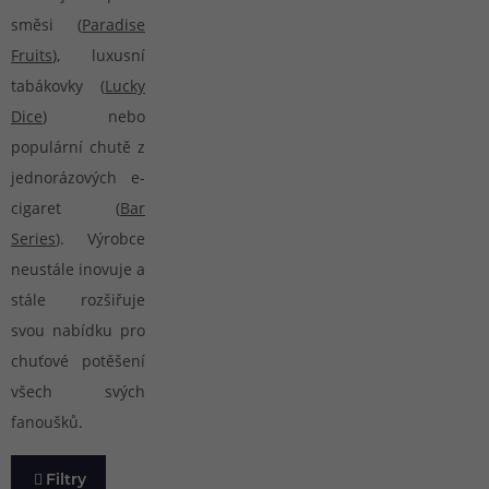
směsi (
Paradise
Fruits
), luxusní
tabákovky (
Lucky
Dice
) nebo
populární chutě z
jednorázových e-
cigaret (
Bar
Series
). Výrobce
neustále inovuje a
stále rozšiřuje
svou nabídku pro
chuťové potěšení
všech svých
fanoušků.
Filtry