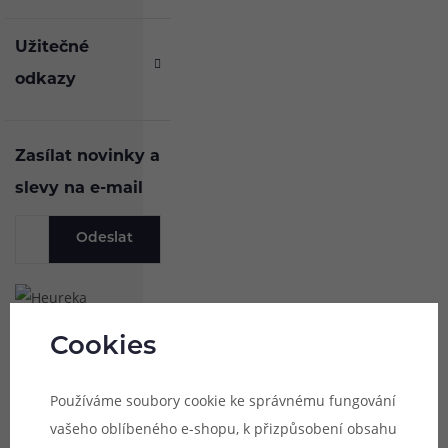
Užitečné
odkazy
Zasílat novinky a
slevy na e-mail
Odeslat
Cookies
Používáme soubory cookie ke správnému fungování
vašeho oblíbeného e-shopu, k přizpůsobení obsahu