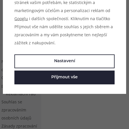
stránek vašim potřebám, ke statistickým a
marketingovým účelům a personalizaci reklam od
Googlu
i dalších společností. Kliknutím na tlačítko
Přijmout vše nám udělíte souhlas s jejich sběrem a
zpracováním a my vám poskytneme ten nejlepší
zážitek z nakupování.
Nastavení cookies
Nahlásit závadný
Nastavení
obsah
Obchodní
Přijmout vše
podmínky
Reklamační řád
Souhlas se
zpracováním
osobních údajů
Zásady zpracování