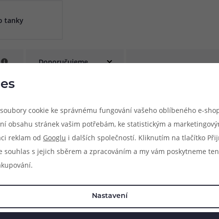
při nákupu vědět
o tanky
m, podle čeho se rozhodnout
nější, než si myslíte
e
es
ukt
soubory cookie ke správnému fungování vašeho oblíbeného e-shop
ní obsahu stránek vašim potřebám, ke statistickým a marketingov
aci reklam od
Googlu
i dalších společností. Kliknutím na tlačítko Př
e souhlas s jejich sběrem a zpracováním a my vám poskytneme ten
83 51 51 31
info@ejuice
akupování.
o–Pá: 09:00–17:00
kdykoliv
Nastavení