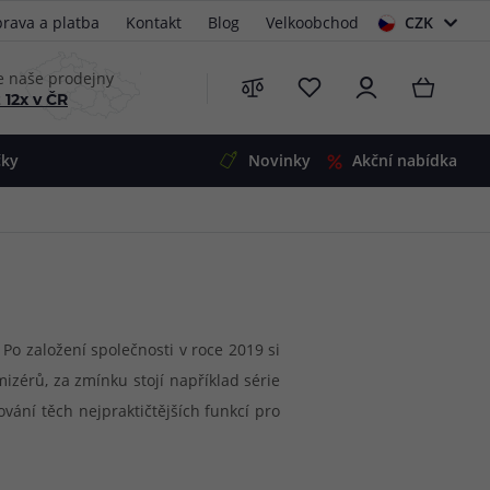
rava a platba
Kontakt
Blog
Velkoobchod
CZK
EUR
e naše prodejny
 12x v ČR
čky
Novinky
Akční nabídka
e
i-Ohm
illa
 Alpha
4
G5
 S&V
 Po založení společnosti v roce 2019 si
izérů, za zmínku stojí například série
 V2
00 Pro
vání těch nejpraktičtějších funkcí pro
Mini
S&V
 tak nabídne nejen perfektní chuťové
220
 3v1
45
Zobrazit produkty
Zobrazit produkty
Zobrazit produkty
Zobrazit produkty
Zobrazit produkty
Zobrazit produkty