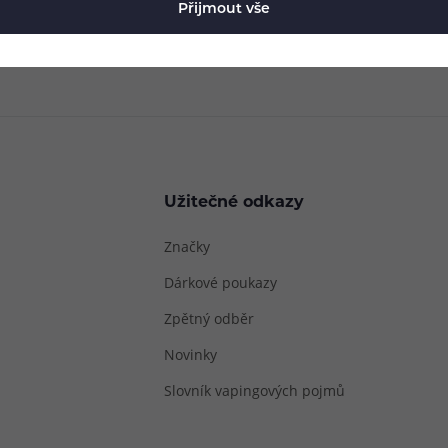
Přijmout vše
Užitečné odkazy
Značky
Dárkové poukazy
Zpětný odběr
Novinky
Slovník vapingových pojmů