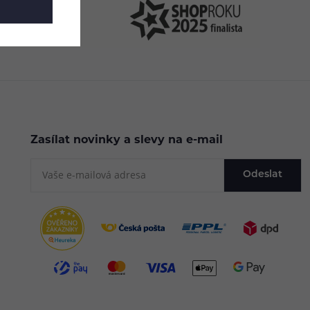
Zasílat novinky a slevy na e-mail
Odeslat