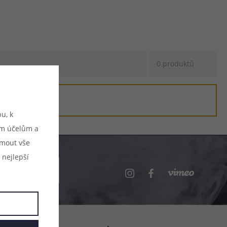
0 produktů
u, k
ým účelům a
ijmout vše
 nejlepší
.cz