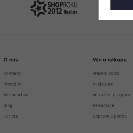
O nás
Vše o nákupu
Kontakty
Vrácení zboží
Prodejny
Registrace
Velkoobchod
Věrnostní program
Blog
Reklamace
Kariéra
Doprava a platba