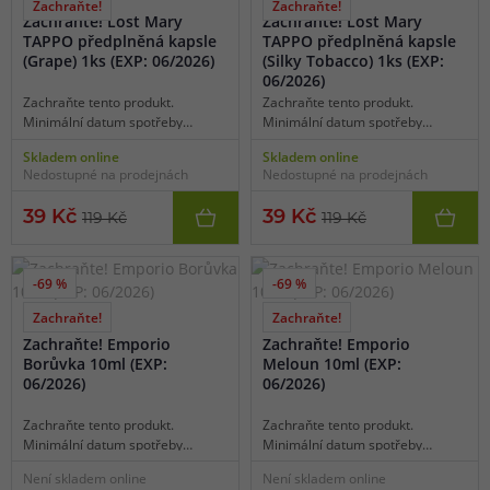
Zachraňte!
Zachraňte!
Zachraňte! Lost Mary
Zachraňte! Lost Mary
TAPPO předplněná kapsle
TAPPO předplněná kapsle
(Grape) 1ks (EXP: 06/2026)
(Silky Tobacco) 1ks (EXP:
06/2026)
Zachraňte tento produkt.
Zachraňte tento produkt.
Minimální datum spotřeby
Minimální datum spotřeby
06/2026.
06/2026.
Skladem online
Skladem online
Nedostupné na prodejnách
Nedostupné na prodejnách
39 Kč
39 Kč
119 Kč
119 Kč
-69 %
-69 %
Zachraňte!
Zachraňte!
4 varianty
4 varianty
Zachraňte! Emporio
Zachraňte! Emporio
Borůvka 10ml (EXP:
Meloun 10ml (EXP:
06/2026)
06/2026)
Zachraňte tento produkt.
Zachraňte tento produkt.
Minimální datum spotřeby
Minimální datum spotřeby
06/2026.
06/2026.
Není skladem online
Není skladem online