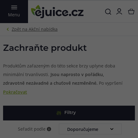
VYHLEDAT
Menu
Zachraňte produkt
Produktům zařazeným do této sekce brzy uplyne doba
minimální trvanlivosti.
Jsou naprosto v pořádku,
zdravotně nezávadné a chuťově nezměněné.
Po vypršení
lhůty je ale musíme nechat ekologicky zlikvidovat, což
Pokračovat
děláme jen velmi neradi, protože věříme v udržitelnost a
také jsme přesvědčeni, že někomu z vás ještě za
Filtry
odpovídající cenu dobře poslouží. Pomůžete nám je
zachránit?
Seřadit podle