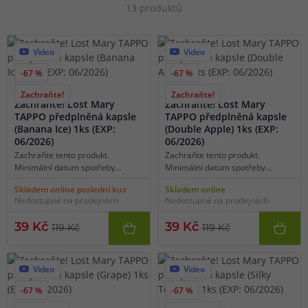
13 produktů
Video
Video
-67 %
-67 %
1 varianta
1 varianta
Zachraňte!
Zachraňte!
Zachraňte! Lost Mary
Zachraňte! Lost Mary
TAPPO předplněná kapsle
TAPPO předplněná kapsle
(Banana Ice) 1ks (EXP:
(Double Apple) 1ks (EXP:
06/2026)
06/2026)
Zachraňte tento produkt.
Zachraňte tento produkt.
Minimální datum spotřeby
Minimální datum spotřeby
06/2026.
06/2026.
Skladem online poslední kus
Skladem online
Nedostupné na prodejnách
Nedostupné na prodejnách
39 Kč
39 Kč
119 Kč
119 Kč
Video
Video
-67 %
-67 %
1 varianta
1 varianta