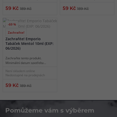
59 Kč
59 Kč
189 Kč
189 Kč
-69 %
Zachraňte!
4 varianty
Zachraňte! Emporio
Tabáček Mentol 10ml (EXP:
06/2026)
Zachraňte tento produkt.
Minimální datum spotřeby
06/2026.
Není skladem online
Nedostupné na prodejnách
59 Kč
189 Kč
Pomůžeme vám s výběrem