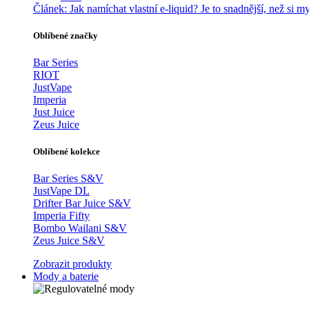
Článek:
Jak namíchat vlastní e-liquid? Je to snadnější, než si my
Oblíbené značky
Bar Series
RIOT
JustVape
Imperia
Just Juice
Zeus Juice
Oblíbené kolekce
Bar Series S&V
JustVape DL
Drifter Bar Juice S&V
Imperia Fifty
Bombo Wailani S&V
Zeus Juice S&V
Zobrazit produkty
Mody a baterie