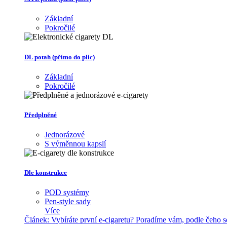
Základní
Pokročilé
DL potah (přímo do plic)
Základní
Pokročilé
Předplněné
Jednorázové
S výměnnou kapslí
Dle konstrukce
POD systémy
Pen-style sady
Více
Článek:
Vybíráte první e-cigaretu? Poradíme vám, podle čeho 