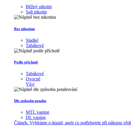
Běžný nikotin
Salt nikotin
Bez nikotinu
Sladké
Tabákové
Podle příchutě
Tabákové
Ovocné
Více
Dle způsobu potahu
MTL vaping
DL vaping
Článek:
Vybíráme e-liquid, aneb co potřebujete při nákupu věd