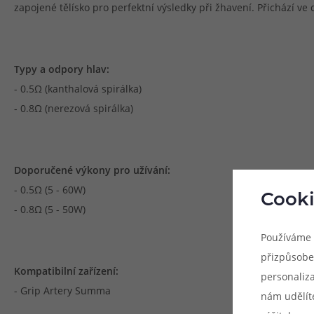
zapojené tělísko pro perfektní výsledky při žhavení. Přichází ve
Typy a odpory hlav:
- 0.5Ω (kanthalová spirálka)
- 0.8Ω (nerezová spirálka)
Doporučené výkony pro užívání:
- 0.5Ω (5 - 60W)
Cooki
- 0.8Ω (5 - 50W)
Používáme 
přizpůsobe
Kompatibilní zařízení:
personaliz
- Grip Artery Summa
nám udělít