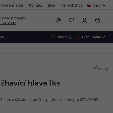
rava a platba
Kontakt
Blog
Velkoobchod
CZK
EUR
e naše prodejny
 12x v ČR
čky
Novinky
Akční nabídka
e
i-Ohm
illa
 Alpha
4
G5
 S&V
havící hlava 1ks
 V2
00 Pro
Mini
S&V
,5 ohm a 0,8 ohm, tradiční spirálka, vhodné pro MTL/DL/RDL
220
 3v1
45
Zobrazit produkty
Zobrazit produkty
Zobrazit produkty
Zobrazit produkty
Zobrazit produkty
Zobrazit produkty