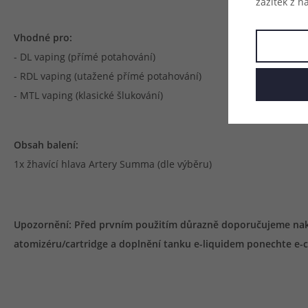
zážitek z n
Vhodné pro:
- DL vaping (přímé potahování)
- RDL vaping (utažené přímé potahování)
- MTL vaping (klasické šlukování)
Obsah balení:
1x žhavící hlava Artery Summa (dle výběru)
Upozornění: Před prvním použitím důrazně doporučujeme nakapa
atomizéru/cartridge a doplnění tanku e-liquidem ponechte e-ci