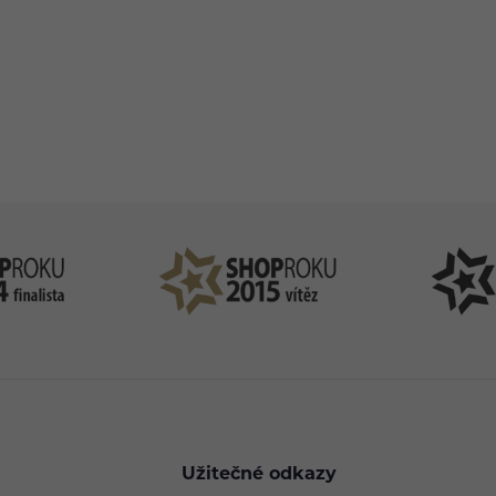
83 51 51 31
info@ejuice
o–Pá: 09:00–17:00
kdykoliv
Užitečné odkazy