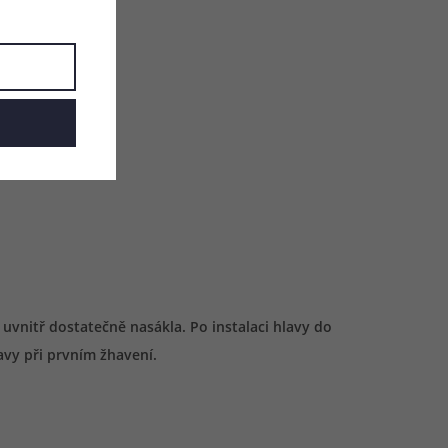
vnitř dostatečně nasákla. Po instalaci hlavy do
avy při prvním žhavení.