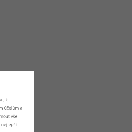
u, k
ým účelům a
ijmout vše
 nejlepší