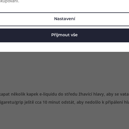
akupování.
Nastavení
Přijmout vše
t několik kapek e-liquidu do středu žhavící hlavy, aby se vata u
garetu/grip ještě cca 10 minut odstát, aby nedošlo k připálení hl