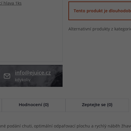
při nákupu vědět
Tento produkt je dlouhodob
m, podle čeho se rozhodnout
nější, než si myslíte
Alternativní produkty z kategor
info@ejuice.cz
kdykoliv
Hodnocení (0)
Zeptejte se (0)
 podání chuti, optimální odpařovací plochu a rychlý náběh žhaven