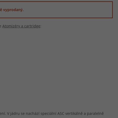
ě vyprodaný.
ie
Atomizéry a cartridge
:
í. V jádru se nachází speciální ASC vertikálně a paralelně