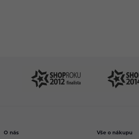
Pomůžeme vám
4
s výběrem
P
O nás
Vše o nákupu