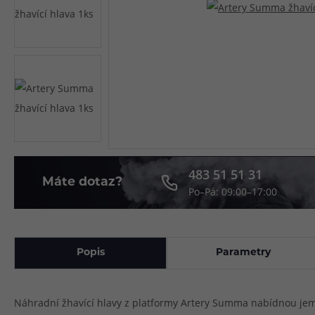
Článek:
Vybíráme e-liquid, aneb co potřebujete 
Článek:
Vybíráte první e-cigaretu? Poradíme vá
Článek:
Jak namíchat vlastní e-liquid? Je to snad
483 51 51 31
Máte dotaz?
Po–Pá: 09:00–17:00
Popis
Parametry
Náhradní žhavící hlavy z platformy Artery Summa nabídnou jemné