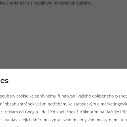
 dvou variantách s rozdílným materiálem spirálky.
es
soubory cookie ke správnému fungování vašeho oblíbeného e-shop
ní obsahu stránek vašim potřebám, ke statistickým a marketingov
aci reklam od
Googlu
i dalších společností. Kliknutím na tlačítko Př
e souhlas s jejich sběrem a zpracováním a my vám poskytneme ten