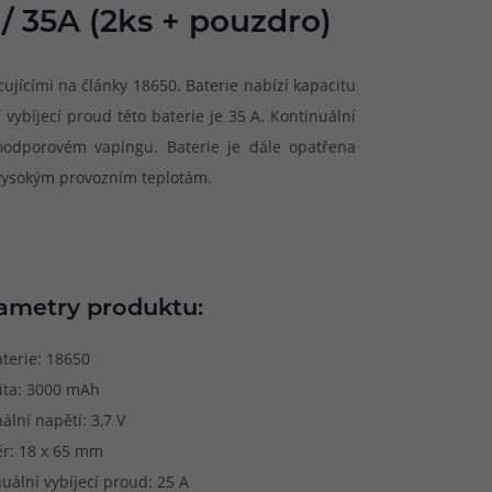
 / 35A (2ks + pouzdro)
cujícími na články 18650. Baterie nabízí kapacitu
ybíjecí proud této baterie je 35 A. Kontinuální
oodporovém vapingu. Baterie je dále opatřena
 vysokým provozním teplotám.
ametry produktu:
terie: 18650
ita: 3000 mAh
lní napětí: 3,7 V
r: 18 x 65 mm
uální vybíjecí proud: 25 A