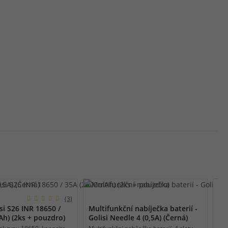
(3)
si S26 INR 18650 /
Multifunkční nabíječka baterií -
h) (2ks + pouzdro)
Golisi Needle 4 (0,5A) (Černá)
ek typu 18650, kapacita
Multifunkční nabíječka baterií, 4 sloty,