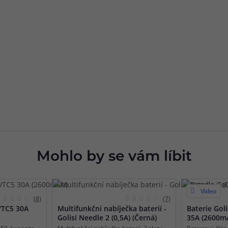
Mohlo by se vám líbit
Video
(8)
(7)
VTC5 30A
Multifunkční nabíječka baterií -
Baterie Goli
Golisi Needle 2 (0,5A) (Černá)
35A (2600mA
50, kapacita
Multifunkční nabíječka baterií, 2 sloty,
Bateriový člán