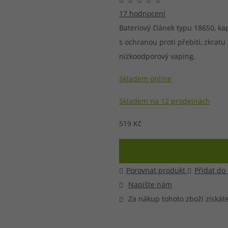
17 hodnocení
při nákupu vědět
m, podle čeho se rozhodnout
nější, než si myslíte
Bateriový článek typu 18650, ka
s ochranou proti přebití, zkrat
nízkoodporový vaping.
Skladem online
Skladem na 12 prodejnách
519 Kč
Porovnat produkt
Přidat do
Napište nám
Za nákup tohoto zboží získát