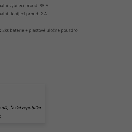
lní vybíjecí proud: 35 A
lní dobíjecí proud: 2 A
:
2ks baterie + plastové úložné pouzdro
aník, Česká republika
z