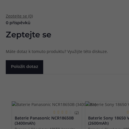
Zeptejte se (0)
0 příspěvků
Zeptejte se
Máte dotaz k tomuto produktu? Využijte této diskuze.
Položit dotaz
(2)
Baterie Panasonic NCR18650B
Baterie Sony 18650 
(3400mAh)
(2600mAh)
Bateriový článek typu 18650, kapacita
Bateriový článek typu 186