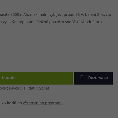
pacita 3000 mAh, maximální vybíjecí proud 35 A, balení 2 ks, čip
u a vysokým teplotám, úložné pouzdro součástí, vhodné pro
Koupit
Rezervace
 oblíbených
Hlídat
Sdílet
e
26
bodů
do
věrnostního programu
.