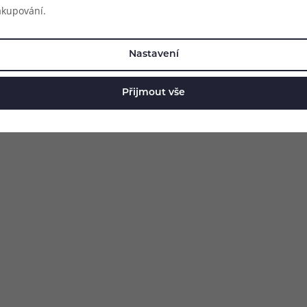
akupování.
Nastavení
Přijmout vše