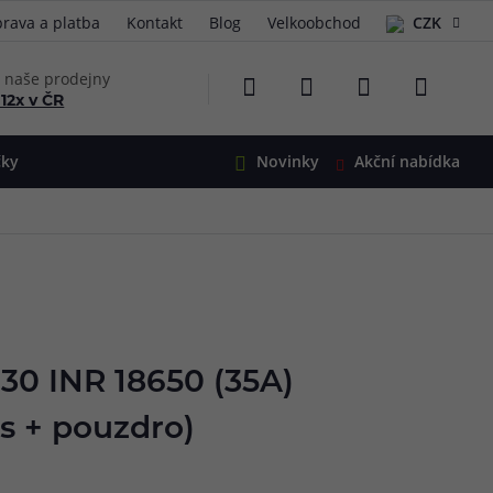
rava a platba
Kontakt
Blog
Velkoobchod
CZK
EUR
e naše prodejny
 12x v ČR
čky
Novinky
Akční nabídka
e
i-Ohm
illa
 Alpha
4
G5
 S&V
S30 INR 18650 (35A)
 V2
00 Pro
Mini
S&V
s + pouzdro)
220
 3v1
45
Zobrazit produkty
Zobrazit produkty
Zobrazit produkty
Zobrazit produkty
Zobrazit produkty
Zobrazit produkty