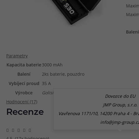
Maximá
Maximá
Balení
Parametry
Kapacita baterie
3000 mAh
Balení
2ks baterie, pouzdro
Vybíjecí proud
35 A
Výrobce
Golisi
Dovozce do EU
Hodnocení (17)
JMP Group, s.r.o.
Recenze
Vavřenova 1171/10, 14200 Praha 4 - Br
info@jmp-group.c
4.5
(17x hodnoceno)