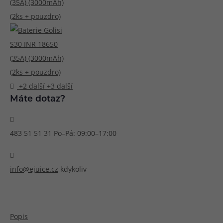
Článek:
Vybíráme e-liquid, aneb co potřebujete 
Článek:
Vybíráte první e-cigaretu? Poradíme vá
Článek:
Jak namíchat vlastní e-liquid? Je to snad
+2 další
+3 další
Máte dotaz?
483 51 51 31
Po–Pá: 09:00–17:00
info@ejuice.cz
kdykoliv
Popis