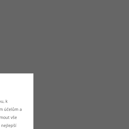
u, k
ým účelům a
ijmout vše
 nejlepší