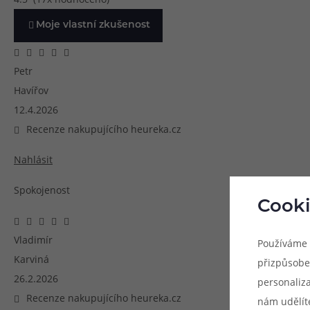
Moje vlastní zkušenost
Petr
Havířov
12.4.2026
Recenze nakupujícího heureka.cz
Nahlásit
Spokojenost
Cooki
Vladimír
Používáme 
Karviná
přizpůsobe
26.2.2026
personaliz
Recenze nakupujícího heureka.cz
nám udělít