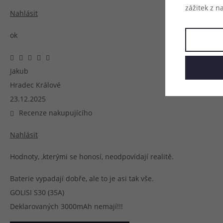
zážitek z n
Nahlásit
ok
Jakub
Hradec Králové
23.12.2025
Recenze nakupujícího
Nahlásit
Hodnoty, ,kterými se honosí, neodpovídají realitě.
Baterie vypadají dobře, ale to je asi tak vše.
GOLISI S30 (35A)
Deklarovaných 3000mAh nemají!!!