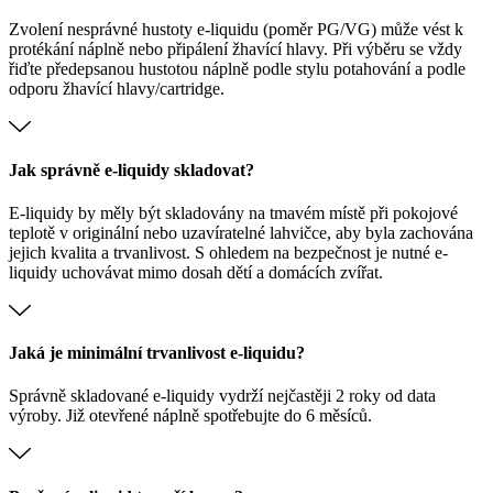
Zvolení nesprávné hustoty e-liquidu (poměr PG/VG) může vést k
protékání náplně nebo připálení žhavící hlavy. Při výběru se vždy
řiďte předepsanou hustotou náplně podle stylu potahování a podle
odporu žhavící hlavy/cartridge.
Jak správně e-liquidy skladovat?
E-liquidy by měly být skladovány na tmavém místě při pokojové
teplotě v originální nebo uzavíratelné lahvičce, aby byla zachována
jejich kvalita a trvanlivost. S ohledem na bezpečnost je nutné e-
liquidy uchovávat mimo dosah dětí a domácích zvířat.
Jaká je minimální trvanlivost e-liquidu?
Správně skladované e-liquidy vydrží nejčastěji 2 roky od data
výroby. Již otevřené náplně spotřebujte do 6 měsíců.