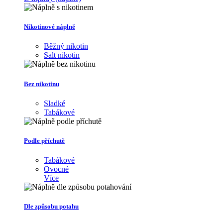
Nikotinové náplně
Běžný nikotin
Salt nikotin
Bez nikotinu
Sladké
Tabákové
Podle příchutě
Tabákové
Ovocné
Více
Dle způsobu potahu