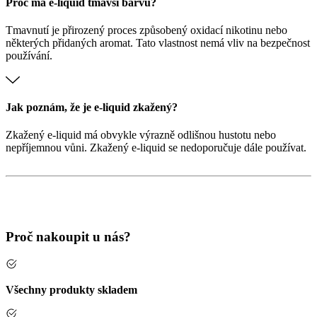
Proč má e-liquid tmavší barvu?
Tmavnutí je přirozený proces způsobený oxidací nikotinu nebo
některých přidaných aromat. Tato vlastnost nemá vliv na bezpečnost
používání.
Jak poznám, že je e-liquid zkažený?
Zkažený e-liquid má obvykle výrazně odlišnou hustotu nebo
nepříjemnou vůni. Zkažený e-liquid se nedoporučuje dále používat.
Proč nakoupit u nás?
Všechny produkty skladem