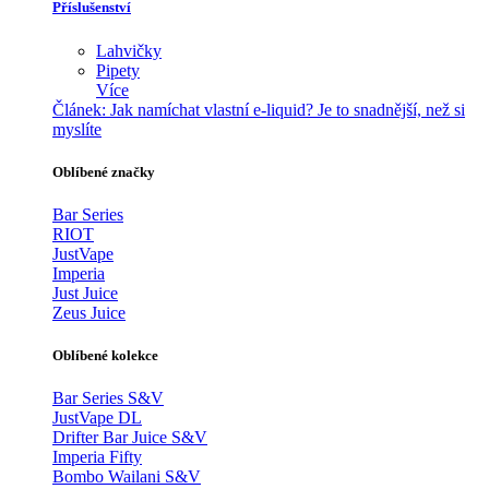
Příslušenství
Lahvičky
Pipety
Více
Článek:
Jak namíchat vlastní e-liquid? Je to snadnější, než si
myslíte
Oblíbené značky
Bar Series
RIOT
JustVape
Imperia
Just Juice
Zeus Juice
Oblíbené kolekce
Bar Series S&V
JustVape DL
Drifter Bar Juice S&V
Imperia Fifty
Bombo Wailani S&V