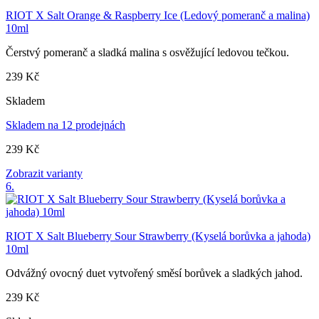
RIOT X Salt Orange & Raspberry Ice (Ledový pomeranč a malina)
10ml
Čerstvý pomeranč a sladká malina s osvěžující ledovou tečkou.
239 Kč
Skladem
Skladem na 12 prodejnách
239 Kč
Zobrazit varianty
6.
RIOT X Salt Blueberry Sour Strawberry (Kyselá borůvka a jahoda)
10ml
Odvážný ovocný duet vytvořený směsí borůvek a sladkých jahod.
239 Kč