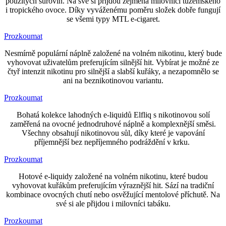
použitých surovin. Na své si přijdou zejména milovníci tuzemského
i tropického ovoce. Díky vyváženému poměru složek dobře fungují
se všemi typy MTL e-cigaret.
Prozkoumat
Nesmírně populární náplně založené na volném nikotinu, který bude
vyhovovat uživatelům preferujícím silnější hit. Vybírat je možné ze
čtyř intenzit nikotinu pro silnější a slabší kuřáky, a nezapomnělo se
ani na beznikotinovou variantu.
Prozkoumat
Bohatá kolekce lahodných e-liquidů Elfliq s nikotinovou solí
zaměřená na ovocné jednodruhové náplně a komplexnější směsi.
Všechny obsahují nikotinovou sůl, díky které je vapování
příjemnější bez nepříjemného podráždění v krku.
Prozkoumat
Hotové e-liquidy založené na volném nikotinu, které budou
vyhovovat kuřákům preferujícím výraznější hit. Sází na tradiční
kombinace ovocných chutí nebo osvěžující mentolové příchutě. Na
své si ale přijdou i milovníci tabáku.
Prozkoumat