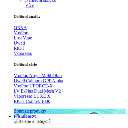
Náhradní sklíčka
Více
Oblíbené značky
OXVA
VooPoo
Lost Vape
Uwell
RIOT
Vaporesso
Oblíbené série
VooPoo Argus Multi-Ohm
Uwell Caliburn GPP Alpha
VooPoo UFORCE-X
LV E-Plus Dual Mesh V2
Vaporesso LUXE X
RIOT Connex 1000
Zobrazit produkty
Příslušenství