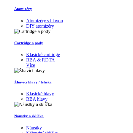
Atomizéry
Atomizéry s hlavou
DIY atomizéry
Cartridge a pody
Klasické cartridge
RBA & RDTA
Více
Žhavící hlavy / tělíska
Klasické hlavy
RBA hlavy
Náustky a sklíčka
Náustky