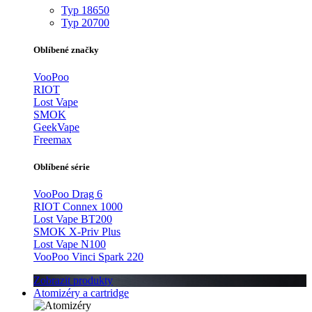
Typ 18650
Typ 20700
Oblíbené značky
VooPoo
RIOT
Lost Vape
SMOK
GeekVape
Freemax
Oblíbené série
VooPoo Drag 6
RIOT Connex 1000
Lost Vape BT200
SMOK X-Priv Plus
Lost Vape N100
VooPoo Vinci Spark 220
Zobrazit produkty
Atomizéry a cartridge