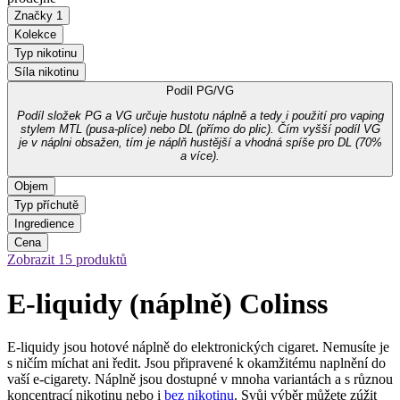
Značky
1
Kolekce
Typ nikotinu
Síla nikotinu
Podíl PG/VG
Podíl složek PG a VG určuje hustotu náplně a tedy i použití pro vaping
stylem MTL (pusa-plíce) nebo DL (přímo do plic). Čím vyšší podíl VG
je v náplni obsažen, tím je náplň hustější a vhodná spíše pro DL (70%
a více).
Objem
Typ příchutě
Ingredience
Cena
Zobrazit 15 produktů
E-liquidy (náplně) Colinss
E-liquidy jsou hotové náplně do elektronických cigaret. Nemusíte je
s ničím míchat ani ředit. Jsou připravené k okamžitému naplnění do
vaší e-cigarety. Náplně jsou dostupné v mnoha variantách a s různou
koncentrací nikotinu nebo i
bez nikotinu
. Svůj výběr můžete zúžit