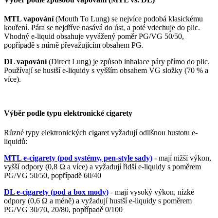
MTL vapování
(Mouth To Lung) se nejvíce podobá klasickému
kouření. Pára se nejdříve nasává do úst, a poté vdechuje do plic.
Vhodný e-liquid obsahuje vyvážený poměr PG/VG 50/50,
popřípadě s mírně převažujícím obsahem PG.
DL vapování
(Direct Lung) je způsob inhalace páry přímo do plic.
Používají se hustší e-liquidy s vyšším obsahem VG složky (70 % a
více).
Výběr podle typu elektronické cigarety
Různé typy elektronických cigaret vyžadují odlišnou hustotu e-
liquidů:
MTL e-cigarety (pod systémy, pen-style sady)
- mají nižší výkon,
vyšší odpory (0,8 Ω a více) a vyžadují řidší e-liquidy s poměrem
PG/VG 50/50, popřípadě 60/40
DL e-cigarety (pod a box mody)
- mají vysoký výkon, nízké
odpory (0,6 Ω a méně) a vyžadují hustší e-liquidy s poměrem
PG/VG 30/70, 20/80, popřípadě 0/100