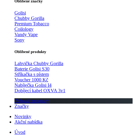
Oblíbené značky
Golisi
Chubby Gorilla
Premium Tobacco
Coilology
Vandy Vape
Sony
Oblíbené produkty
Lahvička Chubby Gorilla
Baterie Golisi S30
Stříkačka s pístem
Voucher 1000 Kč
Nabíječka Golisi I4
Dobíjecí kabel OXVA 3v1
Zobrazit produkty
Značky
Novinky
Akční nabídka
Úvod