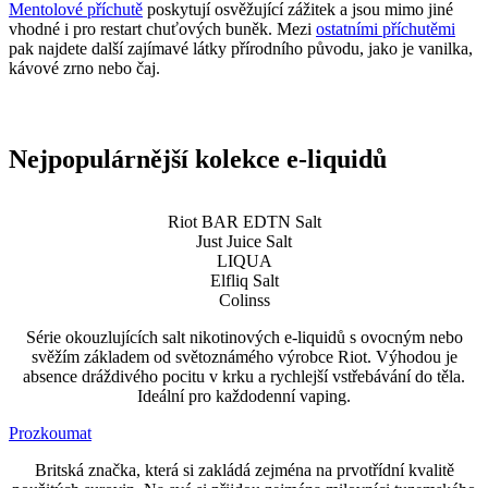
Mentolové příchutě
poskytují osvěžující zážitek a jsou mimo jiné
vhodné i pro restart chuťových buněk. Mezi
ostatními příchutěmi
pak najdete další zajímavé látky přírodního původu, jako je vanilka,
kávové zrno nebo čaj.
Nejpopulárnější kolekce e-liquidů
Riot BAR EDTN Salt
Just Juice Salt
LIQUA
Elfliq Salt
Colinss
Série okouzlujících salt nikotinových e-liquidů s ovocným nebo
svěžím základem od světoznámého výrobce Riot. Výhodou je
absence dráždivého pocitu v krku a rychlejší vstřebávání do těla.
Ideální pro každodenní vaping.
Prozkoumat
Britská značka, která si zakládá zejména na prvotřídní kvalitě