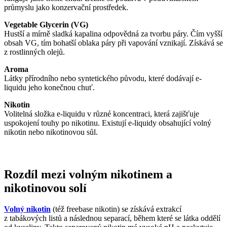
průmyslu jako konzervační prostředek.
Vegetable Glycerin (VG)
Hustší a mírně sladká kapalina odpovědná za tvorbu páry. Čím vyšší
obsah VG, tím bohatší oblaka páry při vapování vznikají. Získává se
z rostlinných olejů.
Aroma
Látky přírodního nebo syntetického původu, které dodávají e-
liquidu jeho konečnou chuť.
Nikotin
Volitelná složka e-liquidu v různé koncentraci, která zajišťuje
uspokojení touhy po nikotinu. Existují e-liquidy obsahující volný
nikotin nebo nikotinovou sůl.
Rozdíl mezi volným nikotinem a
nikotinovou solí
Volný nikotin
(též freebase nikotin) se získává extrakcí
z tabákových listů a následnou separací, během které se látka oddělí