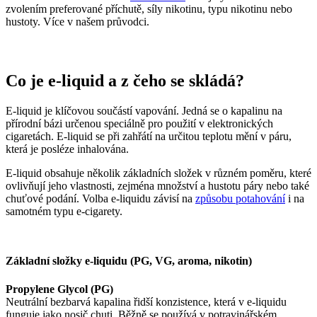
zvolením preferované příchutě, síly nikotinu, typu nikotinu nebo
hustoty. Více v našem průvodci.
Co je e-liquid a z čeho se skládá?
E-liquid je klíčovou součástí vapování. Jedná se o kapalinu na
přírodní bázi určenou speciálně pro použití v elektronických
cigaretách. E-liquid se při zahřátí na určitou teplotu mění v páru,
která je posléze inhalována.
E-liquid obsahuje několik základních složek v různém poměru, které
ovlivňují jeho vlastnosti, zejména množství a hustotu páry nebo také
chuťové podání. Volba e-liquidu závisí na
způsobu potahování
i na
samotném typu e-cigarety.
Základní složky e-liquidu (PG, VG, aroma, nikotin)
Propylene Glycol (PG)
Neutrální bezbarvá kapalina řidší konzistence, která v e-liquidu
funguje jako nosič chuti. Běžně se používá v potravinářském