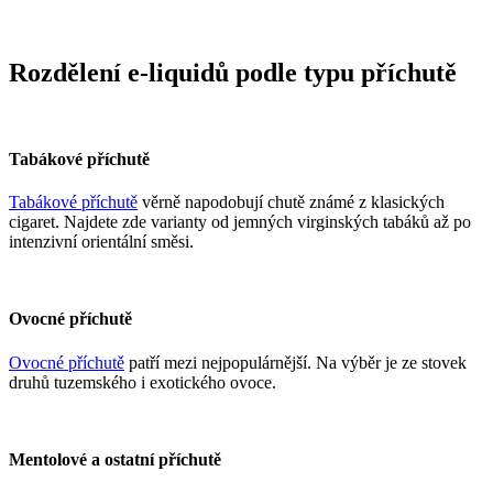
Rozdělení e-liquidů podle typu příchutě
Tabákové příchutě
Tabákové příchutě
věrně napodobují chutě známé z klasických
cigaret. Najdete zde varianty od jemných virginských tabáků až po
intenzivní orientální směsi.
Ovocné příchutě
Ovocné příchutě
patří mezi nejpopulárnější. Na výběr je ze stovek
druhů tuzemského i exotického ovoce.
Mentolové a ostatní příchutě