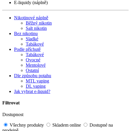
E-liquidy (náplně)
Nikotinové náplně
Běžný nikotin
Salt nikotin
Bez nikotinu
Sladké
Tabákové
Podle příchutě
Tabákové
Ovocné
Mentolové
Ostatní
Dle způsobu potahu
MTL vaping
DL vaping
Jak vybrat e-liquid?
Filtrovat
Dostupnost
Všechny produkty
Skladem online
Dostupné na
prodejně