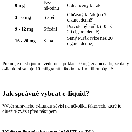
Bez
0 mg
Odnaučený kuřák
nikotinu
Občasný kuřák (do 5
3 - 6 mg
Slabá
cigaret denně)
Pravidelný kuřák (10 až
9 - 12 mg
Střední
20 cigaret denně)
Silný kuřák (více než 20
16 - 20 mg
Silná
cigaret denně)
Pokud je u e-liquidu uvedeno například 10 mg, znamená to, že daný
e-liquid obsahuje 10 miligramů nikotinu v 1 mililitru náplně.
Jak správně vybrat e-liquid?
Výběr správného e-liquidu závisí na několika faktorech, které je
důležité zvážit před nákupem.
Výběr podle způsobu vapování (MTL vs. DL)