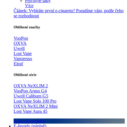
Pen-style sady
Více
Článek:
Vybíráte první e-cigaretu? Poradíme vám, podle čeho
se rozhodnout
Oblíbené značky
VooPoo
OXVA
Uwell
Lost Vape
Vaporesso
Eleaf
Oblíbené série
OXVA NeXLIM 2
VooPoo Argus G4
Uwell Caliburn G5
Lost Vape Solo 100 Pro
OXVA NeXLIM 2 Mini
Lost Vape Aura 45
Zobrazit produkty
E-liquidy (náplně)