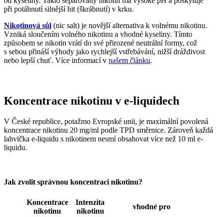
od kyseliny. Takto separovaný nikotin má vysoké pH a poskytuje
při potáhnutí silnější hit (škrábnutí) v krku.
Nikotinová sůl
(nic salt) je novější alternativa k volnému nikotinu.
Vzniká sloučením volného nikotinu a vhodné kyseliny. Tímto
způsobem se nikotin vrátí do své přirozené neutrální formy, což
s sebou přináší výhody jako rychlejší vstřebávání, nižší dráždivost
nebo lepší chuť. Více informací v
našem článku
.
Koncentrace nikotinu v e-liquidech
V České republice, potažmo Evropské unii, je maximální povolená
koncentrace nikotinu 20 mg/ml podle TPD směrnice. Zároveň každá
lahvička e-liquidu s nikotinem nesmí obsahovat více než 10 ml e-
liquidu.
Jak zvolit správnou koncentraci nikotinu?
Koncentrace
Intenzita
vhodné pro
nikotinu
nikotinu