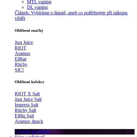
MTL vaping
DL vaping
Článek:
Vybíráme e-liquid, aneb co potřebujete při nákupu
vědět
Oblíbené značky
Just Juice
RIOT
Aramax
Elfbar
Ritchy
SIC!
Oblíbené kolekce
RIOT X Salt
Just Juice Salt
Impress Salt
Ritchy Salt
Elfliq Salt
Aramax 4pack
Zobrazit produkty