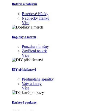
Baterie a nabíjení
Bateriové články
Nabíječky článků
Více
Doplňky a merch
Pouzdra a brašny
Zavěšení na krk
Více
DIY příslušenství
Předmotané spirálky
Vaty a knoty
Více
Dárkové poukazy