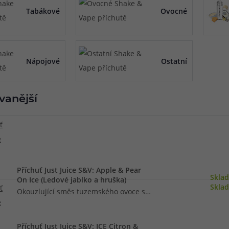
Tabákové
Ovocné
při nákupu vědět
m, podle čeho se rozhodnout
nější, než si myslíte
Nápojové
Ostatní
vanější
Příchuť Just Juice S&V: Apple & Pear
Skla
On Ice (Ledové jablko a hruška)
Skla
Okouzlující směs tuzemského ovoce s
kapkou ledového pohlazení na vás čeká v
této novince výrobce Just Juice. Jedná se
Příchuť Just Juice S&V: ICE Citron &