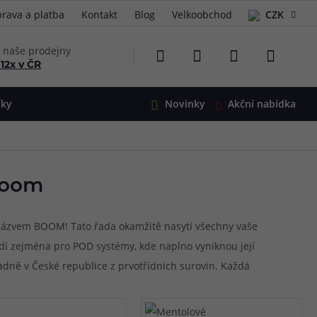
rava a platba
Kontakt
Blog
Velkoobchod
CZK
EUR
e naše prodejny
 12x v ČR
čky
Novinky
Akční nabídka
e
i-Ohm
illa
Boom
 Alpha
4
G5
 S&V
s názvem BOOM! Tato řada okamžitě nasytí všechny vaše
dí zejména pro POD systémy, kde naplno vyniknou její
 V2
00 Pro
dně v České republice z prvotřídních surovin. Každá
Mini
S&V
andardy kvality. Díky typu shake & vape si je můžete
220
 3v1
45
Zobrazit produkty
Zobrazit produkty
Zobrazit produkty
Zobrazit produkty
Zobrazit produkty
Zobrazit produkty