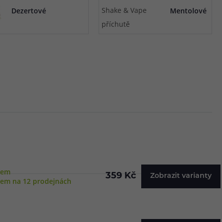
Dezertové
Mentolové
dem
359 Kč
Zobrazit varianty
dem na 12 prodejnách