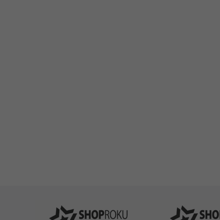
Pomůžeme vám
4
s výběrem
P