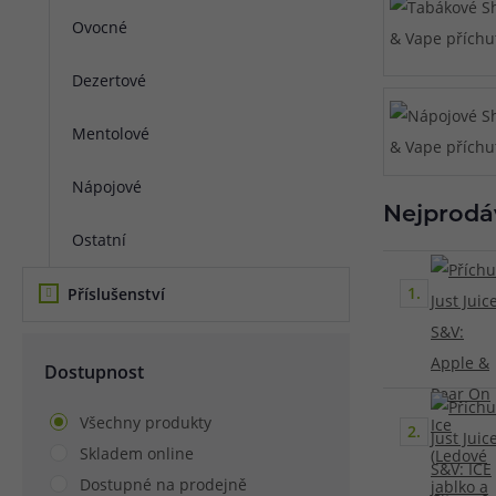
Ovocné
Článek:
Vybíráme e-liquid, aneb co potřebujete 
Článek:
Vybíráte první e-cigaretu? Poradíme vá
Článek:
Jak namíchat vlastní e-liquid? Je to snad
Dezertové
Mentolové
Nápojové
Nejprodá
Ostatní
1.
Příslušenství
Dostupnost
Všechny produkty
2.
Skladem online
Dostupné na prodejně