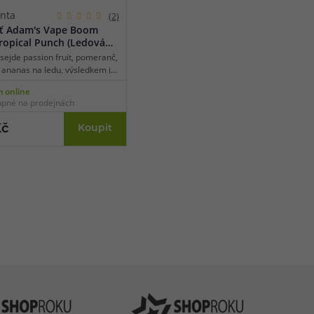
anta
(2)
uť Adam's Vape Boom
ropical Punch (Ledová
ká směs)
sejde passion fruit, pomeranč,
 ananas na ledu, výsledkem je
 párty v ústech. Tropická
 online
ná šťávy.
pné na prodejnách
Kč
Koupit
.cz