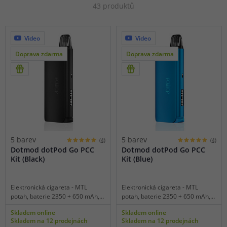
43 produktů
Video
Video
Doprava zdarma
Doprava zdarma
5 barev
5 barev
(4)
(4)
Dotmod dotPod Go PCC
Dotmod dotPod Go PCC
Kit (Black)
Kit (Blue)
Elektronická cigareta - MTL
Elektronická cigareta - MTL
potah, baterie 2350 + 650 mAh,
potah, baterie 2350 + 650 mAh,
objem 2 ml, automatické spínání,
objem 2 ml, automatické spínání,
Skladem online
Skladem online
výkon 16-22 W, inteligentní
výkon 16-22 W, inteligentní
Skladem na 12 prodejnách
Skladem na 12 prodejnách
detekce odporu, 2 displeje, USB-
detekce odporu, 2 displeje, USB-