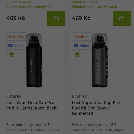
Skladem online
Skladem online
spínání, výkon 5-35W, dobíjení
spínání, výkon 5-35W, dobíjení
Skladem na 11 prodejnách
Skladem na 11 prodejnách
USB-C, regulace air-flow, OLED
USB-C, regulace air-flow, OLED
displej, inteligentní detekce
displej, inteligentní detekce
469 Kč
469 Kč
odporu, praktická krytka
odporu, praktická krytka
cartridge, platforma URSA.
cartridge, platforma URSA.
Novinka
Novinka
Video
Video
6 barev
6 barev
Lost Vape Ursa Cap Pro
Lost Vape Ursa Cap Pro
Pod Kit 2ml (Space Black)
Pod Kit 2ml (Space
Gunmetal)
Elektronická cigareta - MTL
Elektronická cigareta - MTL
potah, baterie 1200mAh, objem
potah, baterie 1200mAh, objem