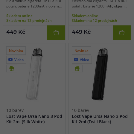
Elektronická cigareta - MTL a RDL
Elektronická cigareta - MTL a RDL
potah, baterie 1200mAh, objem
potah, baterie 1200mAh, objem
2ml, automatické spínání,
2ml, automatické spínání,
Skladem online
Skladem online
automatický výkon 5-30W,
automatický výkon 5-30W,
Skladem na 12 prodejnách
Skladem na 12 prodejnách
dobíjení USB-C, regulace air-flow,
dobíjení USB-C, regulace air-flow,
inteligentní detekce odporu,
inteligentní detekce odporu,
449 Kč
449 Kč
čipset Quest 2.0, platforma Lost
čipset Quest 2.0, platforma Lost
Vape Ursa, přehledná LED
Vape Ursa, přehledná LED
indikace, výrazné podání chuti.
indikace, výrazné podání chuti.
Novinka
Novinka
Video
Video
10 barev
10 barev
Lost Vape Ursa Nano 3 Pod
Lost Vape Ursa Nano 3 Pod
Kit 2ml (Silk White)
Kit 2ml (Twill Black)