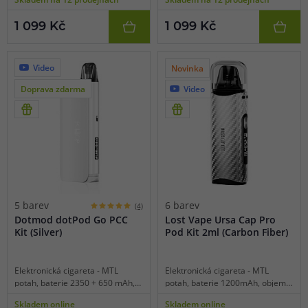
detekce odporu, 2 displeje, USB-
detekce odporu, 2 displeje, USB-
C nabíjení a magnetické nabíjení
C nabíjení a magnetické nabíjení
1 099 Kč
1 099 Kč
skrz powerbanku, hliníková
skrz powerbanku, hliníková
konstrukce.
konstrukce.
Video
Novinka
Doprava zdarma
Video
5 barev
6 barev
(4)
Dotmod dotPod Go PCC
Lost Vape Ursa Cap Pro
Kit (Silver)
Pod Kit 2ml (Carbon Fiber)
Elektronická cigareta - MTL
Elektronická cigareta - MTL
potah, baterie 2350 + 650 mAh,
potah, baterie 1200mAh, objem
objem 2 ml, automatické spínání,
2ml, automatické a manuální
Skladem online
Skladem online
výkon 16-22 W, inteligentní
spínání, výkon 5-35W, dobíjení