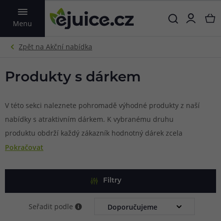
VYHLEDAT
Menu
Produkty s dárkem
V této sekci naleznete pohromadě výhodné produkty z naší
nabídky s atraktivním dárkem. K vybranému druhu
produktu obdrží každý zákazník hodnotný dárek zcela
zdarma. Stačí vložit požadovaný produkt do košíku a dárek
Pokračovat
se k objednávce připojí automaticky. Dárky jsou však
dostupné v omezeném množství, a proto tyto akce běží
Filtry
pouze do vyprodání zásob.
Seřadit podle