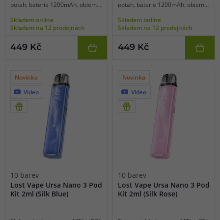
potah, baterie 1200mAh, objem
potah, baterie 1200mAh, objem
2ml, automatické spínání,
2ml, automatické spínání,
Skladem online
Skladem online
automatický výkon 5-30W,
automatický výkon 5-30W,
Skladem na 12 prodejnách
Skladem na 12 prodejnách
dobíjení USB-C, regulace air-flow,
dobíjení USB-C, regulace air-flow,
inteligentní detekce odporu,
inteligentní detekce odporu,
449 Kč
449 Kč
čipset Quest 2.0, platforma Lost
čipset Quest 2.0, platforma Lost
Vape Ursa, přehledná LED
Vape Ursa, přehledná LED
indikace, výrazné podání chuti.
indikace, výrazné podání chuti.
Novinka
Novinka
Video
Video
10 barev
10 barev
Lost Vape Ursa Nano 3 Pod
Lost Vape Ursa Nano 3 Pod
Kit 2ml (Silk Blue)
Kit 2ml (Silk Rose)