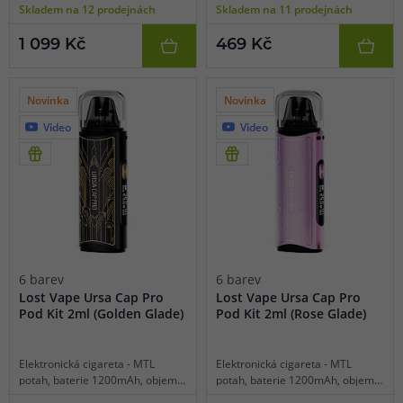
Skladem na 12 prodejnách
Skladem na 11 prodejnách
detekce odporu, 2 displeje, USB-
USB-C, regulace air-flow, OLED
C nabíjení a magnetické nabíjení
displej, inteligentní detekce
1 099 Kč
469 Kč
skrz powerbanku, hliníková
odporu, praktická krytka
konstrukce.
cartridge, platforma URSA.
Novinka
Novinka
Video
Video
6 barev
6 barev
Lost Vape Ursa Cap Pro
Lost Vape Ursa Cap Pro
Pod Kit 2ml (Golden Glade)
Pod Kit 2ml (Rose Glade)
Elektronická cigareta - MTL
Elektronická cigareta - MTL
potah, baterie 1200mAh, objem
potah, baterie 1200mAh, objem
2ml, automatické a manuální
2ml, automatické a manuální