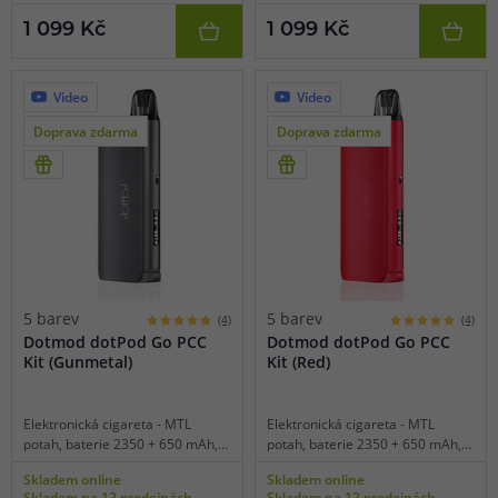
C nabíjení a magnetické nabíjení
C nabíjení a magnetické nabíjení
1 099 Kč
1 099 Kč
skrz powerbanku, hliníková
skrz powerbanku, hliníková
konstrukce.
konstrukce.
Video
Video
Doprava zdarma
Doprava zdarma
5 barev
5 barev
(4)
(4)
Dotmod dotPod Go PCC
Dotmod dotPod Go PCC
Kit (Gunmetal)
Kit (Red)
Elektronická cigareta - MTL
Elektronická cigareta - MTL
potah, baterie 2350 + 650 mAh,
potah, baterie 2350 + 650 mAh,
objem 2 ml, automatické spínání,
objem 2 ml, automatické spínání,
Skladem online
Skladem online
výkon 16-22 W, inteligentní
výkon 16-22 W, inteligentní
Skladem na 12 prodejnách
Skladem na 12 prodejnách