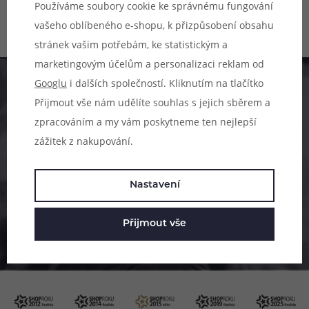
Používáme soubory cookie ke správnému fungování
59 Kč
189 Kč
vašeho oblíbeného e-shopu, k přizpůsobení obsahu
stránek vašim potřebám, ke statistickým a
marketingovým účelům a personalizaci reklam od
Googlu
i dalších společností. Kliknutím na tlačítko
Pomůžeme vám s výběrem
Přijmout vše nám udělíte souhlas s jejich sběrem a
zpracováním a my vám poskytneme ten nejlepší
483 51 51 31
zážitek z nakupování.
Po–Pá: 09:00–17:00
info@ejuice.cz
Nastavení
kdykoliv
Přijmout vše