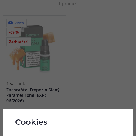
1 produkt
Video
-69 %
Zachraňte!
1 varianta
Zachraňte! Emporio Slaný
karamel 10ml (EXP:
06/2026)
Zachraňte tento produkt.
Minimální datum spotřeby
Cookies
06/2026.
Není skladem online
Nedostupné na prodejnách