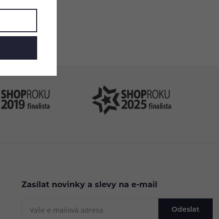
.cz
Zasílat novinky a slevy na e-mail
Odeslat