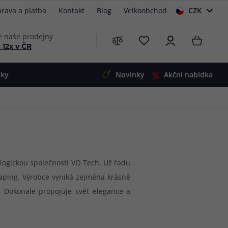
rava a platba
Kontakt
Blog
Velkoobchod
CZK
EUR
e naše prodejny
 12x v ČR
čky
Novinky
Akční nabídka
e
i-Ohm
illa
 Alpha
4
G5
 S&V
nologickou společností VO Tech. Už řadu
vaping. Výrobce vyniká zejména krásně
 V2
00 Pro
 Dokonale propojuje svět elegance a
Mini
S&V
220
 3v1
45
Zobrazit produkty
Zobrazit produkty
Zobrazit produkty
Zobrazit produkty
Zobrazit produkty
Zobrazit produkty