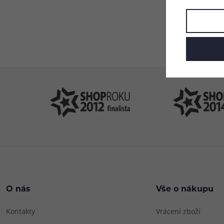
Pomůžeme vám
4
s výběrem
P
O nás
Vše o nákupu
Kontakty
Vrácení zboží