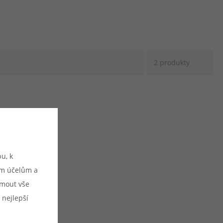
2 produkty
u, k
ým účelům a
ijmout vše
 nejlepší