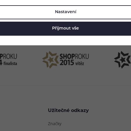
Nastavení
83 51 51 31
info@ejuice
o–Pá: 09:00–17:00
kdykoliv
Přijmout vše
Užitečné odkazy
Značky