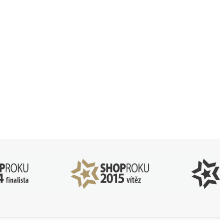
83 51 51 31
info@ejuice
o–Pá: 09:00–17:00
kdykoliv