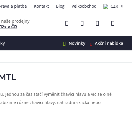
rava a platba
Kontakt
Blog
Velkoobchod
CZK
EUR
e naše prodejny
 12x v ČR
čky
Novinky
Akční nabídka
e
i-Ohm
illa
 MTL
 Alpha
4
G5
 S&V
. Jednou za čas stačí vyměnit žhavící hlavu a víc se o ně
abízíme různé žhavící hlavy, náhradní sklíčka nebo
 V2
00 Pro
Mini
S&V
220
 3v1
45
Zobrazit produkty
Zobrazit produkty
Zobrazit produkty
Zobrazit produkty
Zobrazit produkty
Zobrazit produkty