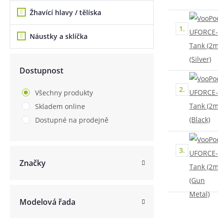
Žhavící hlavy / tělíska
Článek:
Vybíráme e-liquid, aneb co potřebujete 
Článek:
Vybíráte první e-cigaretu? Poradíme vá
Článek:
Jak namíchat vlastní e-liquid? Je to snad
1.
Náustky a sklíčka
Dostupnost
2.
Všechny produkty
Skladem online
Dostupné na prodejně
3.
Značky
Modelová řada