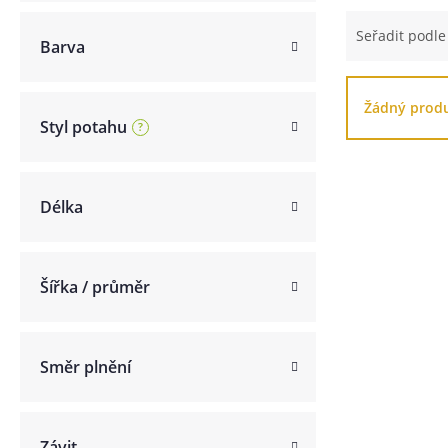
Seřadit podl
Barva
Žádný prod
Styl potahu
Délka
Šířka / průměr
Směr plnění
Závit