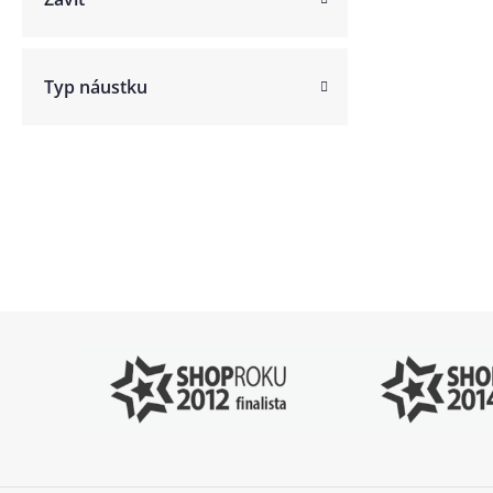
Typ náustku
Pomůžeme vám
4
s výběrem
P