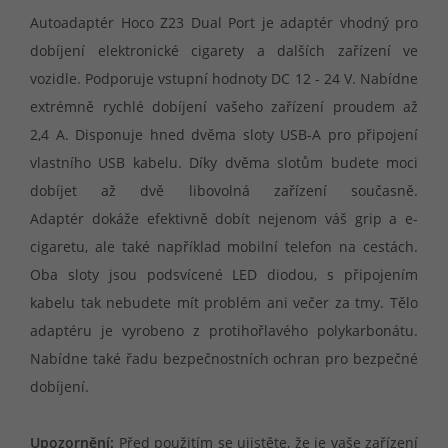
Autoadaptér Hoco Z23 Dual Port je adaptér vhodný pro
dobíjení elektronické cigarety a dalších zařízení ve
vozidle. Podporuje vstupní hodnoty DC 12 - 24 V. Nabídne
extrémně rychlé dobíjení vašeho zařízení proudem až
2,4 A. Disponuje hned dvěma sloty USB-A pro připojení
vlastního USB kabelu. Díky dvěma slotům budete moci
dobíjet až dvě libovolná zařízení současně.
Adaptér dokáže efektivně dobít nejenom váš grip a e-
cigaretu, ale také například mobilní telefon na cestách.
Oba sloty jsou podsvícené LED diodou, s připojením
kabelu tak nebudete mít problém ani večer za tmy. Tělo
adaptéru je vyrobeno z protihořlavého polykarbonátu.
Nabídne také řadu bezpečnostních ochran pro bezpečné
dobíjení.
Upozornění:
Před použitím se ujistěte, že je vaše zařízení