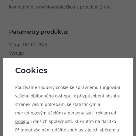
kompatibilní s rychlo-nabíječkou s proudem 2.4 A.
Parametry produktu:
Vstup: DC 12 - 24 V
Výstup:
Celkový - 2x USB-A; DC 5V / 2.4A 12 W
Samostatný slot - USB-A; DC 5V / 2.4A Max
Cookies
Rozměry: 80 x 30 mm
Používáme soubory cookie ke správnému fungování
Součástí balení není dobíjecí USB kabel.
vašeho oblíbeného e-shopu, k přizpůsobení obsahu
stránek vašim potřebám, ke statistickým a
marketingovým účelům a personalizaci reklam od
Googlu
i dalších společností. Kliknutím na tlačítko
Přijmout vše nám udělíte souhlas s jejich sběrem a