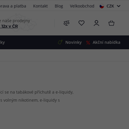
rava a platba
Kontakt
Blog
Velkoobchod
CZK
EUR
e naše prodejny
 12x v ČR
čky
Novinky
Akční nabídka
e
i-Ohm
illa
 Alpha
4
G5
 S&V
cí se na tabákové příchutě a e-liquidy,
 s volným nikotinem, e-liquidy s
 V2
00 Pro
Mini
S&V
220
 3v1
45
 DL vapingu díky exkluzivnímu e-
Zobrazit produkty
Zobrazit produkty
Zobrazit produkty
Zobrazit produkty
Zobrazit produkty
Zobrazit produkty