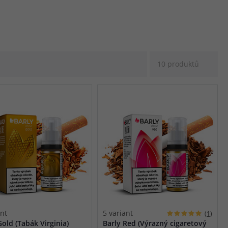
etový tabák a jemné lesní ovoce. Red
 nikotinem i salt nikotinový e-liquid.
10 produktů
ant
5 variant
(1)
Gold (Tabák Virginia)
Barly Red (Výrazný cigaretový