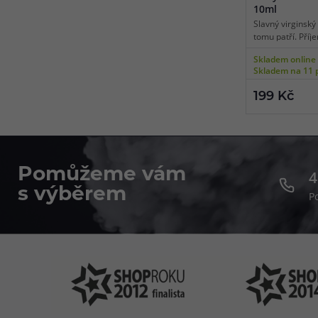
10ml
Slavný virginský
tomu patří. Pří
tabáková chuť s 
Skladem online
kterou se nezap
Skladem na 11 
unášet jedinečno
virginského tabá
199 Kč
populární tabáko
celý den. Virgin
jakékoliv situaci.
Pomůžeme vám
4
s výběrem
P