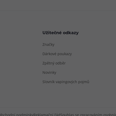
Užitečné odkazy
Značky
Dárkové poukazy
Zpětný odběr
Novinky
Slovník vapingových pojmů
Obchodní podmínky
Reklamační řád
Souhlas se zpracováním osobní