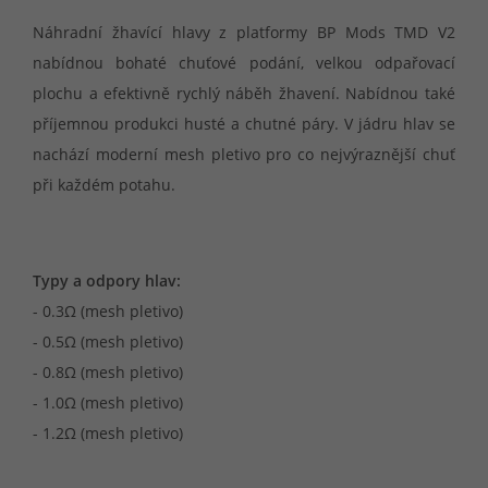
Náhradní žhavící hlavy z platformy BP Mods TMD V2
nabídnou bohaté chuťové podání, velkou odpařovací
plochu a efektivně rychlý náběh žhavení. Nabídnou také
příjemnou produkci husté a chutné páry. V jádru hlav se
nachází moderní mesh pletivo pro co nejvýraznější chuť
při každém potahu.
Typy a odpory hlav:
- 0.3Ω (mesh pletivo)
- 0.5Ω (mesh pletivo)
- 0.8Ω (mesh pletivo)
- 1.0Ω (mesh pletivo)
- 1.2Ω (mesh pletivo)