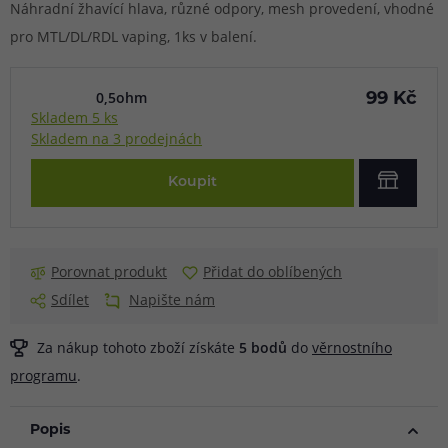
Náhradní žhavící hlava, různé odpory, mesh provedení, vhodné
pro MTL/DL/RDL vaping, 1ks v balení.
0,5ohm
99 Kč
Skladem 5 ks
Skladem na 3 prodejnách
Koupit
Porovnat produkt
Přidat do oblíbených
Sdílet
Napište nám
Za nákup tohoto zboží získáte
5
bodů
do
věrnostního
programu
.
Popis