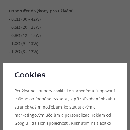
Doporučené výkony pro užívání:
- 0.3Ω (30 - 42W)
- 0.5Ω (20 - 28W)
- 0.8Ω (12 - 18W)
- 1.0Ω (9 - 13W)
- 1.2Ω (8 - 12W)
Cookies
Kompatibilní zařízení:
- BP Mods Pioneer S Tank (2,5ml a 4ml)
Používáme soubory cookie ke správnému fungování
- BP Mods TMD Boro Tank
vašeho oblíbeného e-shopu, k přizpůsobení obsahu
- BP Mods Lightsaber Kit
stránek vašim potřebám, ke statistickým a
marketingovým účelům a personalizaci reklam od
Googlu
i dalších společností. Kliknutím na tlačítko
Vhodné pro: