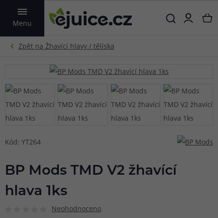
VYHLEDAT
Menu
Kód: YT264
BP Mods TMD V2 žhavící
hlava 1ks
Neohodnoceno