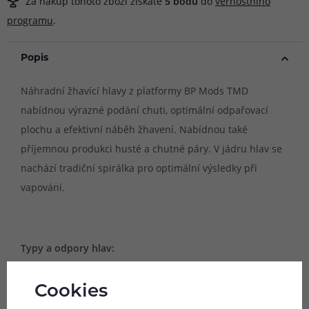
Za nákup tohoto zboží získáte
5
bodů
do
věrnostního
programu
.
Popis
Náhradní žhavící hlavy z platformy BP Mods TMD
nabídnou výrazné podání chuti, optimální odpařovací
plochu a efektivní náběh žhavení. Nabídnou také
příjemnou produkci husté a chutné páry. V jádru hlav se
nachází tradiční spirálka pro optimální výsledky při
vapování.
Typy a odpory hlav:
- 0.55Ω (tradiční spirálka)
- 1.05Ω (tradiční spirálka)
Cookies