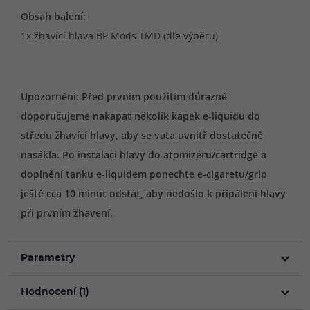
Obsah balení:
1x žhavící hlava BP Mods TMD (dle výběru)
Upozornění: Před prvním použitím důrazně
doporučujeme nakapat několik kapek e-liquidu do
středu žhavící hlavy, aby se vata uvnitř dostatečně
nasákla. Po instalaci hlavy do atomizéru/cartridge a
doplnění tanku e-liquidem ponechte e-cigaretu/grip
ještě cca 10 minut odstát, aby nedošlo k připálení hlavy
při prvním žhavení.
Parametry
Hodnocení (1)