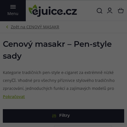
VYHLEDAT
Menu
Cenový masakr – Pen-style
sady
Kategorie tradičních pen-style e-cigaret za extrémně nízké
ceny💥. Vhodné pro všechny příznivce stylového tradičního
zpracování, jednoduchých funkcí a zajímavých modelů pro
každodenní využití.
Pokračovat
Filtry