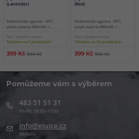
(Lavender)
(Red)
Elektronická cigareta - MTL
Elektronická cigareta - MTL
potah, baterie 480mAh +
potah, baterie 480mAh +
1500mAh pouzdro, objem 2ml,
1500mAh pouzdro, objem 2ml,
Není skladem online
Není skladem online
automatické spínání, automatický
automatické spínání, automatický
Skladem na 5 prodejnách
Skladem na 10 prodejnách
výkon až 13W, dobíjení USB-C,
výkon až 13W, dobíjení USB-C,
inteligentní detekce odporu,
inteligentní detekce odporu,
399 Kč
399 Kč
999 Kč
999 Kč
úložné dobíjecí pouzdro v balení,
úložné dobíjecí pouzdro v balení,
stylové zpracování, inteligentní
stylové zpracování, inteligentní
vibrační odezva, dvě varianty
vibrační odezva, dvě varianty
nabíjení, LED indikace.
nabíjení, LED indikace.
Pomůžeme vám s výběrem
483 51 51 31
Po–Pá: 09:00–17:00
info@ejuice.cz
kdykoliv