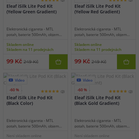
Eleaf iSilk Lite Pod Kit
Eleaf iSilk Lite Pod Kit
(Yellow Green Gradient)
(Yellow Red Gradient)
Elektronická cigareta - MTL
Elektronická cigareta - MTL
potah, baterie 500mAh, objem
potah, baterie 500mAh, objem
2ml, automatické spínání, výkon
2ml, automatické spínání, výkon
Skladem online
Skladem online
až 10W, dobíjení USB-C,
až 10W, dobíjení USB-C,
Skladem na 11 prodejnách
Skladem na 11 prodejnách
inteligentní detekce odporu,
inteligentní detekce odporu,
kapesní rozměry, snadné
kapesní rozměry, snadné
99 Kč
99 Kč
249 Kč
249 Kč
používání, jednoduchý model pro
používání, jednoduchý model pro
začátečníky.
začátečníky.
Video
Video
-60 %
-60 %
8 barev
8 barev
(3)
(3)
Eleaf iSilk Lite Pod Kit
Eleaf iSilk Lite Pod Kit
(Black Color)
(Black Gold Gradient)
Elektronická cigareta - MTL
Elektronická cigareta - MTL
potah, baterie 500mAh, objem
potah, baterie 500mAh, objem
2ml, automatické spínání, výkon
2ml, automatické spínání, výkon
Není skladem online
Není skladem online
až 10W, dobíjení USB-C,
až 10W, dobíjení USB-C,