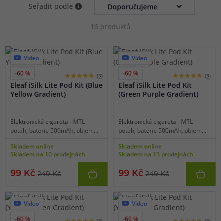
Seřadit podle
16 produktů
Video
Video
-60 %
-60 %
8 barev
8 barev
(3)
(3)
Eleaf iSilk Lite Pod Kit (Blue
Eleaf iSilk Lite Pod Kit
Yellow Gradient)
(Green Purple Gradient)
Elektronická cigareta - MTL
Elektronická cigareta - MTL
potah, baterie 500mAh, objem
potah, baterie 500mAh, objem
2ml, automatické spínání, výkon
2ml, automatické spínání, výkon
Skladem online
Skladem online
až 10W, dobíjení USB-C,
až 10W, dobíjení USB-C,
Skladem na 10 prodejnách
Skladem na 11 prodejnách
inteligentní detekce odporu,
inteligentní detekce odporu,
kapesní rozměry, snadné
kapesní rozměry, snadné
99 Kč
99 Kč
249 Kč
249 Kč
používání, jednoduchý model pro
používání, jednoduchý model pro
začátečníky.
začátečníky.
Video
Video
-60 %
-60 %
8 barev
8 barev
(3)
(3)