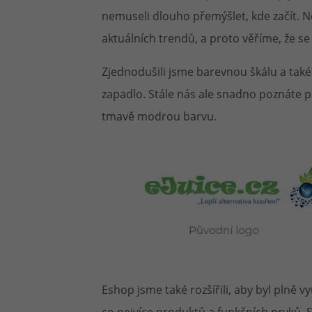
nemuseli dlouho přemýšlet, kde začít. 
aktuálních trendů, a proto věříme, že s
Zjednodušili jsme barevnou škálu a také
zapadlo. Stále nás ale snadno poznáte 
tmavě modrou barvu.
Eshop jsme také rozšířili, aby byl plně v
co nejvíce produktů a funkčních prvků. 