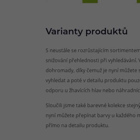
Varianty produktů
S neustále se rozrůstajícím sortiment
snižování přehlednosti při vyhledávání.
dohromady, díky čemuž je nyní můžete sn
vyhledat a poté v detailu produktu pouze
odporu u žhavících hlav nebo náhradní
Sloučili jsme také barevné kolekce stejn
nyní můžete přepínat barvy u každého mo
přímo na detailu produktu.