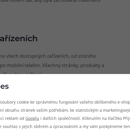
ařízeních
a všech dostupných zařízeních, od stolního
 po mobilní telefon. Všechny stránky, produkty a
užívanému zařízení.
es
soubory cookie ke správnému fungování vašeho oblíbeného e-shop
ní obsahu stránek vašim potřebám, ke statistickým a marketingov
aci reklam od
Googlu
i dalších společností. Kliknutím na tlačítko Př
terých už bylo příliš a mohly působit nepřehledně.
e souhlas s jejich sběrem a zpracováním a my vám poskytneme ten