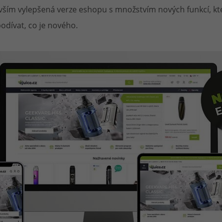
evším vylepšená verze eshopu s množstvím nových funkcí, k
při nákupu vědět
odívat, co je nového.
m, podle čeho se rozhodnout
nější, než si myslíte