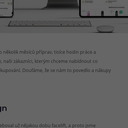
několik měsíců příprav, tisíce hodin práce a
 vy, naši zákazníci, kterým chceme nabídnout co
nakupování. Doufáme, že se nám to povedlo a nákupy
gn
boval už nějakou dobu facelift, a proto jsme