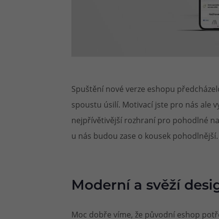
Spuštění nové verze eshopu předcházelo 
spoustu úsilí. Motivací jste pro nás ale
nejpřívětivější rozhraní pro pohodlné 
u nás budou zase o kousek pohodlnější.
Moderní a svěží desi
Moc dobře víme, že původní eshop potře