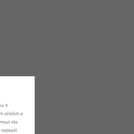
u, k
ým účelům a
ijmout vše
 nejlepší