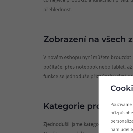
přehlednost.
Zobrazení na všech z
V novém eshopu nyní můžete brouzdat n
počítače, přes notebook nebo tablet, až
funkce se jednoduše přizpůsobí vámi po
Cooki
Používáme 
Kategorie produktů
přizpůsobe
personaliz
Zjednodušili jsme kategorie produktů, k
nám udělít