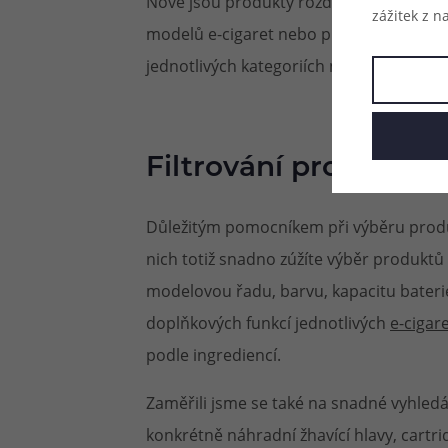
Nově jsou produkty rozděleny do základn
zážitek z n
modelů e-cigaret nebo příslušenství. Ty 
jednotlivých kategoriích nebo na strán
Filtrování produktů
Důležitým pomocníkem při výběru produk
nich totiž snadno zúžíte výběr produktů
modelovou řadu, barvu, kapacitu bateri
doplňkových funkcí jednotlivých
e-cigar
podle ingrediencí.
Zaměřili jsme se také na snadné vyhledá
konkrétně náhradní žhavící hlavy, cartri