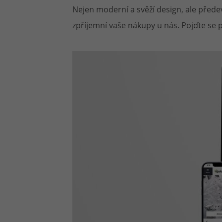
Nejen moderní a svěží design, ale před
Článek:
Vybíráme e-liquid, aneb co potřebujete 
Článek:
zpříjemní vaše nákupy u nás. Pojďte se p
Vybíráte první e-cigaretu? Poradíme vá
Článek:
Jak namíchat vlastní e-liquid? Je to snad