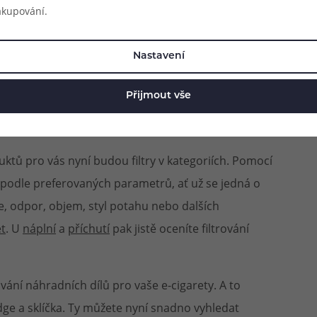
ích kategorií a podkategorií bez použití značek a
akupování.
můžete ale i nadále snadno vyhledat pomocí filtrů v
ce
značky
.
Nastavení
Přijmout vše
tů pro vás nyní budou filtry v kategoriích. Pomocí
 podle preferovaných parametrů, ať už se jedná o
e, odpor, objem, styl potahu nebo dalších
et
. U
náplní
a
příchutí
pak jistě oceníte filtrování
vání náhradních dílů pro vaše e-cigarety. A to
dge a sklíčka. Ty můžete nyní snadno vyhledat