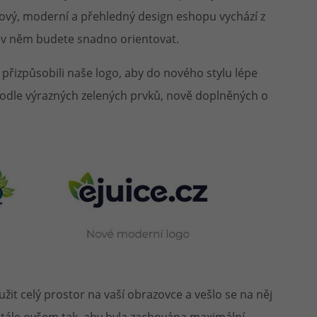
Nový, moderní a přehledný design eshopu vychází z
e v něm budete snadno orientovat.
 přizpůsobili naše logo, aby do nového stylu lépe
podle výrazných zelených prvků, nově doplněných o
yužit celý prostor na vaší obrazovce a vešlo se na něj
Stále ovšem tak, aby byla zachována maximální