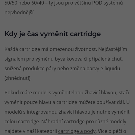
50/50 nebo 60/40 – ty jsou pro většinu POD systémů
nejvhodnější.
Kdy je čas vyměnit cartridge
Každá cartridge má omezenou životnost. Nejčastějším
signálem pro výměnu bývá kovová či připálená chuť,
snížená produkce páry nebo změna barvy e-liquidu
(zhnědnutí).
Pokud máte model s vyměnitelnou žhavící hlavou, stačí
vyměnit pouze hlavu a cartridge můžete používat dál. U
modelů s integrovanou žhavící hlavou je nutné vyměnit
celou cartridge. Náhradní cartridge pro různé modely
najdete v naší kategorii
cartridge a pody
. Více o péči o