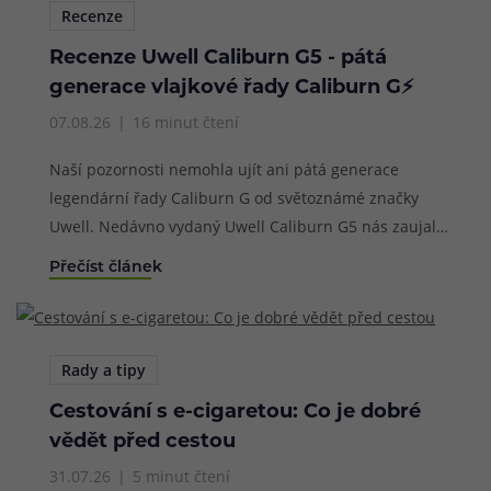
Recenze
Recenze Uwell Caliburn G5 - pátá
generace vlajkové řady Caliburn G⚡
07.08.26
16 minut čtení
Naší pozornosti nemohla ujít ani pátá generace
legendární řady Caliburn G od světoznámé značky
Uwell. Nedávno vydaný Uwell Caliburn G5 nás zaujal
už od prvních vteřin používání, dlouhodobě si drží
Přečíst článek
stále skvělé výsledky a rádi bychom vám nabídli naši
uživatelskou recenzi, kterou jsme pro vás sestavili do
naší rubriky recenzí po několikatýdenním intenzivním
testování. Co tedy přináší Uwell Caliburn G5 nového a
Rady a tipy
jaké jsou jeho výhody a nevýhody?
Cestování s e-cigaretou: Co je dobré
vědět před cestou
31.07.26
5 minut čtení