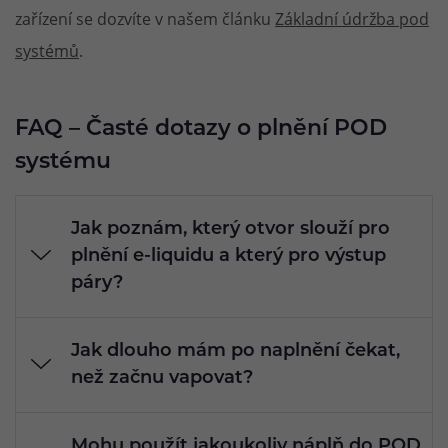
zařízení se dozvíte v našem článku
Základní údržba pod
systémů
.
FAQ – Časté dotazy o plnění POD
systému
Jak poznám, který otvor slouží pro
plnění e-liquidu a který pro výstup
páry?
Plnící otvor bývá zakrytý silikonovou záslepkou
Jak dlouho mám po naplnění čekat,
nebo umístěný pod odnímatelným náustkem a
než začnu vapovat?
je přizpůsobený pro zasunutí špičky lahvičky.
Obecně se doporučuje počkat alespoň 5 minut.
Pokud si nejste jistí, podívejte se skrz
Mohu použít jakoukoliv náplň do POD