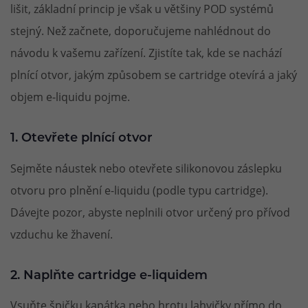
lišit, základní princip je však u většiny POD systémů
stejný. Než začnete, doporučujeme nahlédnout do
návodu k vašemu zařízení. Zjistíte tak, kde se nachází
plnící otvor, jakým způsobem se cartridge otevírá a jaký
objem e-liquidu pojme.
1. Otevřete plnící otvor
Sejměte náustek nebo otevřete silikonovou záslepku
otvoru pro plnění e-liquidu (podle typu cartridge).
Dávejte pozor, abyste neplnili otvor určený pro přívod
vzduchu ke žhavení.
2. Naplňte cartridge e-liquidem
Vsuňte špičku kapátka nebo hrotu lahvičky přímo do