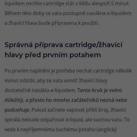
liquidem nechte cartridge stát v klidu alespoň 5 minut.
Během této doby se vata postupně nasákne e-liquidem
a žhavící hlava bude připravena k použití.
Správná příprava cartridge/žhavící
hlavy před prvním potahem
Po prvním naplnění je potřeba nechat cartridge několik
minut odstát, aby se vata uvnitř žhavící hlavy
dostatečně nasákla e-liquidem.
Tento krok je velmi
důležitý, a přesto ho mnoho začátečníků nezná nebo
podceňuje.
Pokud začnete vapovat příliš brzy, žhavicí
spirála nebude odpařovat e-liquid, ale suchou vatu. To
vede k nepříjemnému suchému potahu (anglický