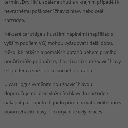
termín „Dry Hit“), spálené chuti a v krajním případě i k
nevratnému poškození žhavicí hlavy nebo celé
cartridge.
Některé cartridge s hustšími náplněmi (například s
vyšším podílem VG) mohou vyžadovat i delší dobu.
Několik krátkých a pomalých potahů během prvního
použití může podpořit rychlejší nasáknutí žhavící hlavy
e-liquidem a snížit riziko suchého potahu.
U cartridgí s vyměnitelnou žhavící hlavou
doporučujeme před vložením hlavy do cartridge
nakapat pár kapek e-liquidu přímo na vatu viditelnou v
otvoru žhavící hlavy. Tím urychlíte celý proces.