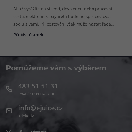
Ať už vyrážíte na víkend, dovolenou nebo pracovní
cestu, elektronická cigareta bude nejspíš cestovat
spolu s vámi. Při cestování však může nastat řada
situací, které mohou používání elektronické cigarety
Přečíst článek
zbytečně zkomplikovat. Od přehřáté baterie přes
protékající cartridge až po přísná pravidla na letišti
nebo úplný zákaz vapování v některých zemích.
Pomůžeme vám s výběrem
483 51 51 31
Po–Pá: 09:00–17:00
info@ejuice.cz
kdykoliv