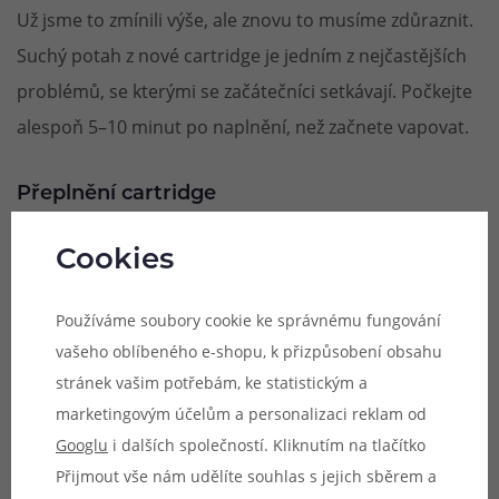
Už jsme to zmínili výše, ale znovu to musíme zdůraznit.
Suchý potah z nové cartridge je jedním z nejčastějších
problémů, se kterými se začátečníci setkávají. Počkejte
alespoň 5–10 minut po naplnění, než začnete vapovat.
Přeplnění cartridge
Každá cartridge má určitý maximální objem, proto se
Cookies
nedoporučuje plnit ji až po okraj. Přeplnění může
způsobit únik e-liquidu, který následně může ucpat
Používáme soubory cookie ke správnému fungování
přívod vzduchu nebo se dostat do těla baterie.
vašeho oblíbeného e-shopu, k přizpůsobení obsahu
stránek vašim potřebám, ke statistickým a
Nadměrné množství e-liquidu také může zaplavit
marketingovým účelům a personalizaci reklam od
žhavící hlavu, což se při potahování projevuje bubláním
Googlu
i dalších společností. Kliknutím na tlačítko
a prskáním.
Přijmout vše nám udělíte souhlas s jejich sběrem a