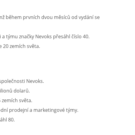
emž během prvních dvou měsíců od vydání se
 a týmu značky Nevoks přesáhl číslo 40.
e 20 zemích světa.
společnosti Nevoks.
lionů dolarů.
 zemích světa.
odní prodejní a marketingové týmy.
áhl 80.