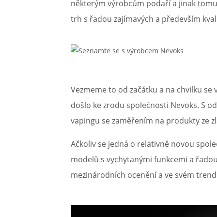
některým výrobcům podaří a jinak tomu 
Článek:
Vybíráme e-liquid, aneb co potřebujete 
trh s řadou zajímavých a především kval
Článek:
Vybíráte první e-cigaretu? Poradíme vá
Článek:
Jak namíchat vlastní e-liquid? Je to snad
Vezmeme to od začátku a na chvilku se v
došlo ke zrodu společnosti Nevoks. S o
vapingu se zaměřením na produkty ze zlat
Ačkoliv se jedná o relativně novou spo
modelů s vychytanými funkcemi a řadou in
mezinárodních ocenění a ve svém trendu