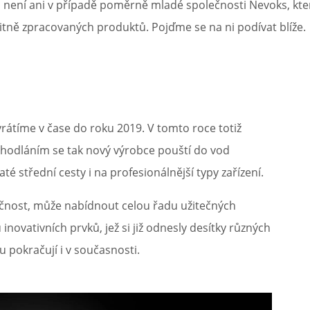
není ani v případě poměrně mladé společnosti Nevoks, kter
při nákupu vědět
itně zpracovaných produktů. Pojďme se na ni podívat blíže.
m, podle čeho se rozhodnout
nější, než si myslíte
rátíme v čase do roku 2019. V tomto roce totiž
dhodláním se tak nový výrobce pouští do vod
é střední cesty i na profesionálnější typy zařízení.
lečnost, může nabídnout celou řadu užitečných
ovativních prvků, jež si již odnesly desítky různých
 pokračují i v současnosti.