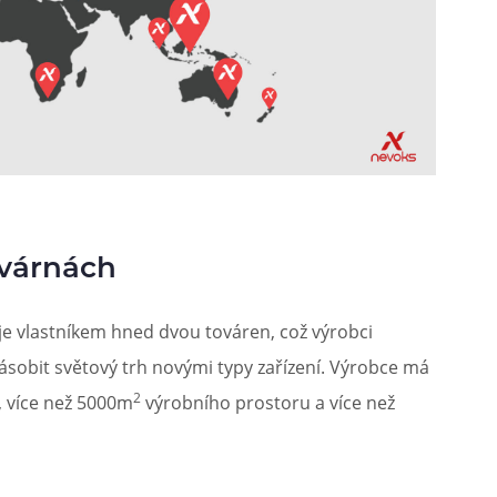
ovárnách
 je vlastníkem hned dvou továren, což výrobci
ásobit světový trh novými typy zařízení. Výrobce má
2
k, více než 5000m
výrobního prostoru a více než