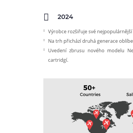
2024
Výrobce rozšiřuje své nejpopulárnějš
Na trh přichází druhá generace oblí
Uvedení zbrusu nového modelu Ne
cartridgí.