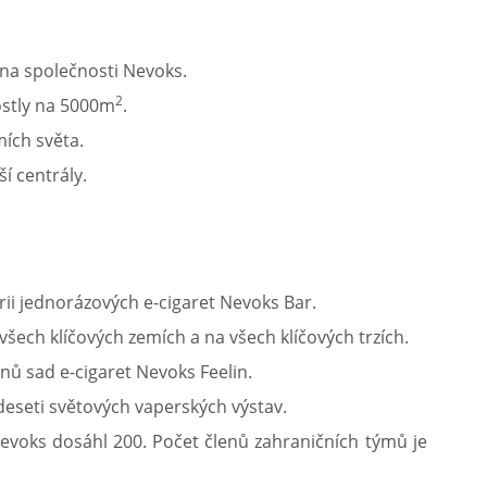
rna společnosti Nevoks.
2
ostly na 5000m
.
ích světa.
í centrály.
ii jednorázových e-cigaret Nevoks Bar.
šech klíčových zemích a na všech klíčových trzích.
onů sad e-cigaret Nevoks Feelin.
deseti světových vaperských výstav.
Nevoks dosáhl 200. Počet členů zahraničních týmů je