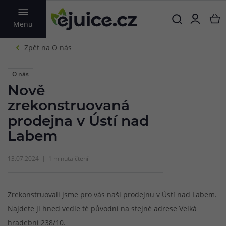
VYHLEDAT
Menu
O nás
Nově
zrekonstruovaná
prodejna v Ústí nad
Labem
13.07.2024
1 minuta čtení
Zrekonstruovali jsme pro vás naši prodejnu v Ústí nad Labem.
Najdete ji hned vedle té původní na stejné adrese Velká
hradební 238/10.