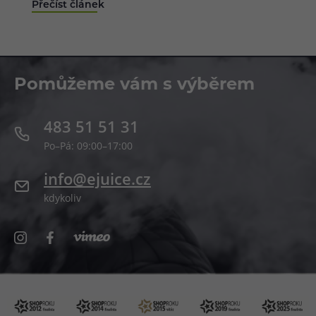
Přečíst článek
zbytečně zkomplikovat. Od přehřáté baterie přes
protékající cartridge až po přísná pravidla na letišti
nebo úplný zákaz vapování v některých zemích.
Pomůžeme vám s výběrem
483 51 51 31
Po–Pá: 09:00–17:00
info@ejuice.cz
kdykoliv