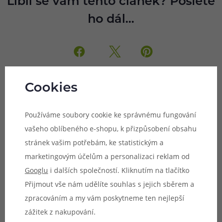
Líbil se vám tento článek? Pošlete
ho dál...
Cookies
Kam teď?
Používáme soubory cookie ke správnému fungování
vašeho oblíbeného e-shopu, k přizpůsobení obsahu
stránek vašim potřebám, ke statistickým a
marketingovým účelům a personalizaci reklam od
Googlu
i dalších společností. Kliknutím na tlačítko
Recenze
Přijmout vše nám udělíte souhlas s jejich sběrem a
Recenze Uwell Caliburn G5 - pátá
zpracováním a my vám poskytneme ten nejlepší
generace vlajkové řady Caliburn G⚡
zážitek z nakupování.
07.08.26
16 minut čtení