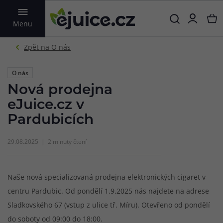
VYHLEDAT
Menu
O nás
Nová prodejna
eJuice.cz v
Pardubicích
29.08.2025
2 minuty čtení
Naše nová specializovaná prodejna elektronických cigaret v
centru Pardubic. Od pondělí 1.9.2025 nás najdete na adrese
Sladkovského 67 (vstup z ulice tř. Míru). Otevřeno od pondělí
do soboty od 09:00 do 18:00.