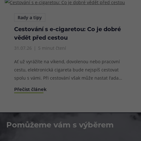
uživatelskou recenzi, kterou jsme pro vás sestavili do
naší rubriky recenzí po několikatýdenním intenzivním
testování. Co tedy přináší Uwell Caliburn G5 nového a
Rady a tipy
jaké jsou jeho výhody a nevýhody?
Cestování s e-cigaretou: Co je dobré
vědět před cestou
31.07.26
5 minut čtení
Ať už vyrážíte na víkend, dovolenou nebo pracovní
cestu, elektronická cigareta bude nejspíš cestovat
spolu s vámi. Při cestování však může nastat řada
situací, které mohou používání elektronické cigarety
Přečíst článek
zbytečně zkomplikovat. Od přehřáté baterie přes
protékající cartridge až po přísná pravidla na letišti
nebo úplný zákaz vapování v některých zemích.
Pomůžeme vám s výběrem