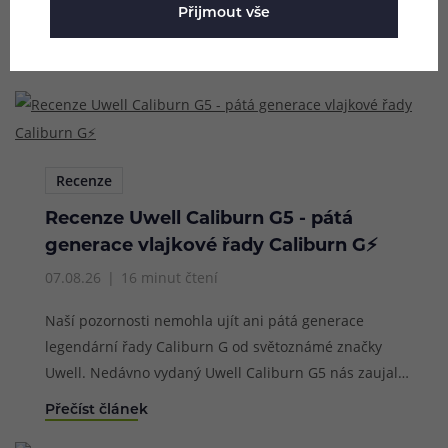
Přijmout vše
Kam teď?
Recenze
Recenze Uwell Caliburn G5 - pátá
generace vlajkové řady Caliburn G⚡
07.08.26
16 minut čtení
Naší pozornosti nemohla ujít ani pátá generace
legendární řady Caliburn G od světoznámé značky
Uwell. Nedávno vydaný Uwell Caliburn G5 nás zaujal
už od prvních vteřin používání, dlouhodobě si drží
Přečíst článek
stále skvělé výsledky a rádi bychom vám nabídli naši