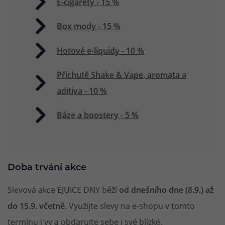
E-cigarety - 15 %
Box mody - 15 %
Hotové e-liquidy - 10 %
Příchutě Shake & Vape, aromata a
aditiva - 10 %
Báze a boostery - 5 %
Doba trvání akce
Slevová akce EJUICE DNY běží
od dnešního dne (8.9.) až
do 15.9. včetně
. Využijte slevy na e-shopu v tomto
termínu i vy a obdarujte sebe i své blízké.