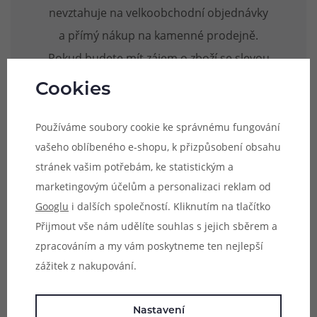
nevztahuje na velkoobchodní objednávky
a přímý nákup na kamenné prodejně.
Pokud budete mít zájem o zboží se slevou
na prodejně, je nutné vytvořit objednávku
Cookies
na e-shopu a zvolit si vyzvednutí formou
osobního odběru na prodejně.
Používáme soubory cookie ke správnému fungování
vašeho oblíbeného e-shopu, k přizpůsobení obsahu
stránek vašim potřebám, ke statistickým a
marketingovým účelům a personalizaci reklam od
Googlu
i dalších společností. Kliknutím na tlačítko
Přijmout vše nám udělíte souhlas s jejich sběrem a
Líbil se vám tento článek? Pošlete
zpracováním a my vám poskytneme ten nejlepší
zážitek z nakupování.
ho dál...
Nastavení