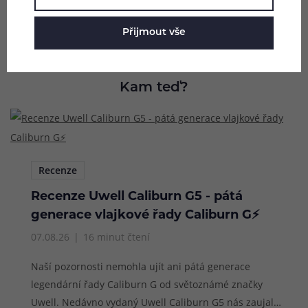
Přijmout vše
Kam teď?
Recenze
Recenze Uwell Caliburn G5 - pátá
generace vlajkové řady Caliburn G⚡
07.08.26
16 minut čtení
Naší pozornosti nemohla ujít ani pátá generace
legendární řady Caliburn G od světoznámé značky
Uwell. Nedávno vydaný Uwell Caliburn G5 nás zaujal