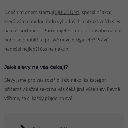
Dnešním dnem startují
EJUICE DNY
, speciální akce,
která vám nabídne řadu výhodných a atraktivních slev
na náš sortiment. Potřebujete si doplnit zásobu náplní,
nebo se poohlížíte po své nové e-cigaretě? Právě
nadešel nejlepší čas na nákup.
Jaké slevy na vás čekají?
Slevy jsme pro vás roztřídili do několika kategorií,
přičemž v každé sekci na vás čeká jiná výše slev. Pevně
věříme, že si každý přijde na své.