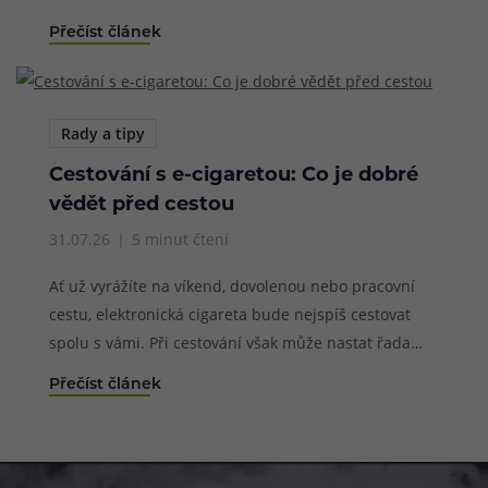
už od prvních vteřin používání, dlouhodobě si drží
Přečíst článek
stále skvělé výsledky a rádi bychom vám nabídli naši
uživatelskou recenzi, kterou jsme pro vás sestavili do
naší rubriky recenzí po několikatýdenním intenzivním
testování. Co tedy přináší Uwell Caliburn G5 nového a
Rady a tipy
jaké jsou jeho výhody a nevýhody?
Cestování s e-cigaretou: Co je dobré
vědět před cestou
31.07.26
5 minut čtení
Ať už vyrážíte na víkend, dovolenou nebo pracovní
cestu, elektronická cigareta bude nejspíš cestovat
spolu s vámi. Při cestování však může nastat řada
situací, které mohou používání elektronické cigarety
Přečíst článek
zbytečně zkomplikovat. Od přehřáté baterie přes
protékající cartridge až po přísná pravidla na letišti
nebo úplný zákaz vapování v některých zemích.